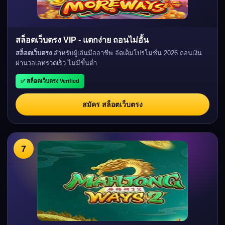
สล็อตเว็บตรง VIP - แตกง่าย ถอนไม่อั้น
สล็อตเว็บตรง
สำหรับผู้เล่นมืออาชีพ จัดเต็มโปรโมชั่น 2026 ถอนเงิน
ผ่านวอเลทรวดเร็ว ไม่มีขั้นต่ำ
✅ สล็อตเว็บตรง Verified
สมัคร สล็อตเว็บตรง
7