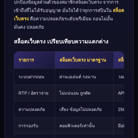
ปกป้องข้อมูลส่วนตัวของสมาชิกสล็อตเว็บตรง จากการ
เข้าถึงที่ไม่ได้รับอนุญาต มั่นใจได้ว่าทุกการสปินใน
สล็อต
เว็บตรง
คือความปลอดภัยระดับพรีเมียม ถอนไม่อั้น
มั่นคง ปลอดภัย
สล็อตเว็บตรง เปรียบเทียบความแตกต่าง
รายการ
สล็อตเว็บตรง มาตรฐาน
สล็อตเว็บ
ระบบฝากถอน
ผ่านเอเย่นต์ รอนาน
วอเลทอัตโนม
RTP / อัตราจ่าย
ไม่แน่นอน ถูกตัด
API แท้ 
ความปลอดภัย
เสี่ยง ข้อมูลไม่ปลอดภัย
256-bit SS
การรองรับ
คอมพิวเตอร์เท่านั้น
มือถือ iOS