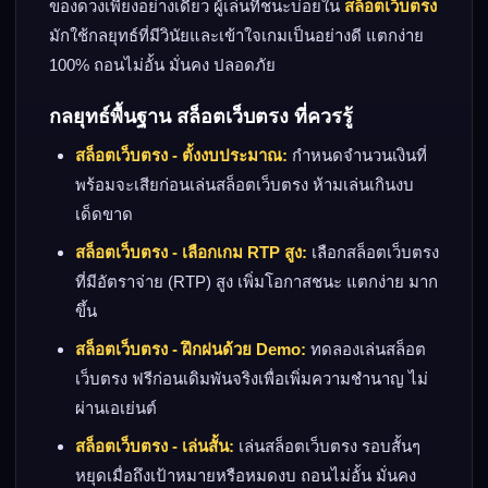
ของดวงเพียงอย่างเดียว ผู้เล่นที่ชนะบ่อยใน
สล็อตเว็บตรง
มักใช้กลยุทธ์ที่มีวินัยและเข้าใจเกมเป็นอย่างดี แตกง่าย
100% ถอนไม่อั้น มั่นคง ปลอดภัย
กลยุทธ์พื้นฐาน สล็อตเว็บตรง ที่ควรรู้
สล็อตเว็บตรง - ตั้งงบประมาณ:
กำหนดจำนวนเงินที่
พร้อมจะเสียก่อนเล่นสล็อตเว็บตรง ห้ามเล่นเกินงบ
เด็ดขาด
สล็อตเว็บตรง - เลือกเกม RTP สูง:
เลือกสล็อตเว็บตรง
ที่มีอัตราจ่าย (RTP) สูง เพิ่มโอกาสชนะ แตกง่าย มาก
ขึ้น
สล็อตเว็บตรง - ฝึกฝนด้วย Demo:
ทดลองเล่นสล็อต
เว็บตรง ฟรีก่อนเดิมพันจริงเพื่อเพิ่มความชำนาญ ไม่
ผ่านเอเย่นต์
สล็อตเว็บตรง - เล่นสั้น:
เล่นสล็อตเว็บตรง รอบสั้นๆ
หยุดเมื่อถึงเป้าหมายหรือหมดงบ ถอนไม่อั้น มั่นคง