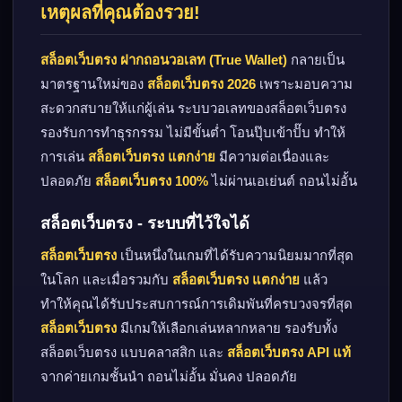
เหตุผลที่คุณต้องรวย!
สล็อตเว็บตรง ฝากถอนวอเลท (True Wallet)
กลายเป็น
มาตรฐานใหม่ของ
สล็อตเว็บตรง 2026
เพราะมอบความ
สะดวกสบายให้แก่ผู้เล่น ระบบวอเลทของสล็อตเว็บตรง
รองรับการทำธุรกรรม ไม่มีขั้นต่ำ โอนปุ๊บเข้าปั๊บ ทำให้
การเล่น
สล็อตเว็บตรง แตกง่าย
มีความต่อเนื่องและ
ปลอดภัย
สล็อตเว็บตรง 100%
ไม่ผ่านเอเย่นต์ ถอนไม่อั้น
สล็อตเว็บตรง - ระบบที่ไว้ใจได้
สล็อตเว็บตรง
เป็นหนึ่งในเกมที่ได้รับความนิยมมากที่สุด
ในโลก และเมื่อรวมกับ
สล็อตเว็บตรง แตกง่าย
แล้ว
ทำให้คุณได้รับประสบการณ์การเดิมพันที่ครบวงจรที่สุด
สล็อตเว็บตรง
มีเกมให้เลือกเล่นหลากหลาย รองรับทั้ง
สล็อตเว็บตรง แบบคลาสสิก และ
สล็อตเว็บตรง API แท้
จากค่ายเกมชั้นนำ ถอนไม่อั้น มั่นคง ปลอดภัย