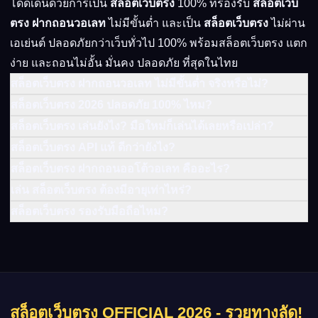
โดดเด่นด้วยการเป็น
สล็อตเว็บตรง
100% ที่รองรับ
สล็อตเว็บ
ตรง ฝากถอนวอเลท
ไม่มีขั้นต่ำ และเป็น
สล็อตเว็บตรง
ไม่ผ่าน
เอเย่นต์ ปลอดภัยกว่าเว็บทั่วไป 100% พร้อมสล็อตเว็บตรง แตก
ง่าย และถอนไม่อั้น มั่นคง ปลอดภัย ที่สุดในไทย
สล็อตเว็บตรง ฝากถอนวอเลท ไม่มีขั้นต่ำ จริงหรือไม่?
สล็อตเว็บตรง 2026 ปลอดภัย 100% ไหม?
สล็อตเว็บตรง เล่นยังไง? มือใหม่ก็เล่นได้เลยหรือเปล่า?
สล็อตเว็บตรง API แท้ ดีกว่ายังไง?
สล็อตเว็บตรง ฝากถอนออโต้วอเลท คืออะไร?
เล่น สล็อตเว็บตรง ต้องมีอายุเท่าไหร่?
สล็อตเว็บตรง รองรับมือถือไหม?
สล็อตเว็บตรง OFFICIAL 2026 - รวยทางลัด!