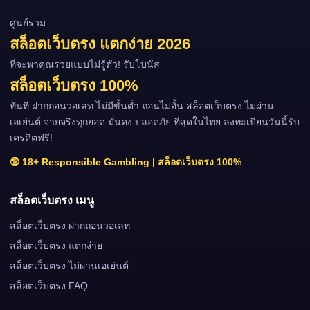
ศูนย์รวม
สล็อตเว็บตรง แตกง่าย 2026
ที่จะพาคุณรวยแบบไม่รู้ตัว! รับโบนัส
สล็อตเว็บตรง 100%
ทันที ฝากถอนวอเลท ไม่มีขั้นต่ำ ถอนไม่อั้น สล็อตเว็บตรง ไม่ผ่าน
เอเย่นต์ จ่ายจริงทุกยอด มั่นคง ปลอดภัย ที่สุดในไทย ลงทะเบียนวันนี้รับ
เครดิตฟรี!
🔞 18+ Responsible Gambling | สล็อตเว็บตรง 100%
สล็อตเว็บตรง เมนู
สล็อตเว็บตรง ฝากถอนวอเลท
สล็อตเว็บตรง แตกง่าย
สล็อตเว็บตรง ไม่ผ่านเอเย่นต์
สล็อตเว็บตรง FAQ