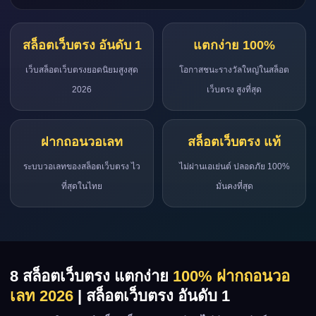
สล็อตเว็บตรง อันดับ 1
แตกง่าย 100%
เว็บสล็อตเว็บตรงยอดนิยมสูงสุด
โอกาสชนะรางวัลใหญ่ในสล็อต
2026
เว็บตรง สูงที่สุด
ฝากถอนวอเลท
สล็อตเว็บตรง แท้
ระบบวอเลทของสล็อตเว็บตรง ไว
ไม่ผ่านเอเย่นต์ ปลอดภัย 100%
ที่สุดในไทย
มั่นคงที่สุด
8 สล็อตเว็บตรง แตกง่าย
100% ฝากถอนวอ
เลท 2026
| สล็อตเว็บตรง อันดับ 1