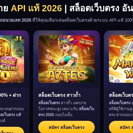
่าย
API แท้ 2026
| สล็อตเว็บตรง อัน
กถอนวอเลท 2026
ที่ให้คุณเลือกเล่นสล็อตเว็บตรงด้วยระบบ API แท้ 100%
00% + ฝาก
สล็อตเว็บตรง สาวถ้ำ
สล็อตเว็บต
สล็อตเว็บตรง
สาวถ้ำ แตกง่าย
สล็อตเว็บตรง
ม
บระบบฝากถอน
โอกาสชนะสูง เหมาะกับ
สล็อตเว็บ
สถิติผู้ใช้งานส
อตเว็บตรง แท้
ตรง 2026
ถอนไม่อั้น
ตรง ฝากถอนวอเ
 แท้
สมัคร สล็อตเว็บตรง
สมัคร 