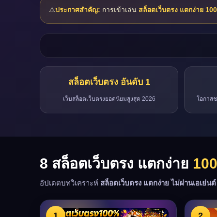
⚠️
ประกาศสำคัญ:
การเข้าเล่น
สล็อตเว็บตรง แตกง่าย 10
สล็อตเว็บตรง อันดับ 1
เว็บสล็อตเว็บตรงยอดนิยมสูงสุด 2026
โอกาสชน
8 สล็อตเว็บตรง แตกง่าย
10
อัปเดตบทวิเคราะห์
สล็อตเว็บตรง แตกง่าย ไม่ผ่านเอเย่
1
2