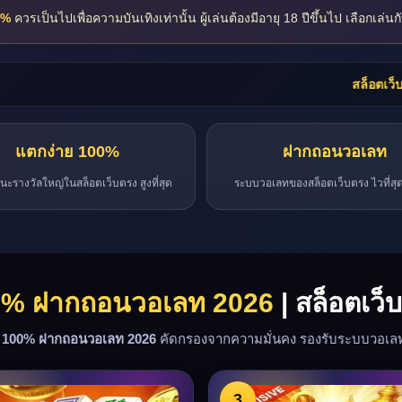
0%
ควรเป็นไปเพื่อความบันเทิงเท่านั้น ผู้เล่นต้องมีอายุ 18 ปีขึ้นไป เลือกเล่น
สล็อตเว็บตรง 2026:
การันตีความมั
แตกง่าย 100%
ฝากถอนวอเลท
ะรางวัลใหญ่ในสล็อตเว็บตรง สูงที่สุด
ระบบวอเลทของสล็อตเว็บตรง ไวที่ส
0% ฝากถอนวอเลท 2026
| สล็อตเว็
นต์ 100% ฝากถอนวอเลท 2026
คัดกรองจากความมั่นคง รองรับระบบวอเลท ก
3