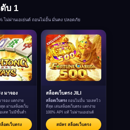
ดับ 1
 ไม่ผ่านเอเย่นต์ ถอนไม่อั้น มั่นคง ปลอดภัย
รง มาจอง
สล็อตเว็บตรง JILI
าจอง แตกง่าย
สล็อตเว็บตรง
ถอนไม่อั้น วอเลทไว
ูงสุด ผ่านสล็อตเว็บ
ที่สุด เล่นสล็อตเว็บตรง แตกง่าย
ลท ไม่มีขั้นต่ำ
100% API แท้ ไม่ผ่านเอเย่นต์
สล็อตเว็บตรง
สมัคร สล็อตเว็บตรง