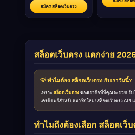
สมัคร สล็อต
สมัคร สล็อตเว็บตรง
สล็อตเว็บตรง แตกง่าย 2026
💡 ทำไมต้อง สล็อตเว็บตรง กับเราวันนี้?
เพราะ
สล็อตเว็บตรง
ของเราคือที่ที่คุณจะรวย! รั
เครดิตฟรีสำหรับสมาชิกใหม่! สล็อตเว็บตรง API แท
ทำไมถึงต้องเลือก สล็อตเว็บต