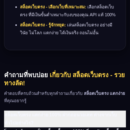
สล็อตเว็บตรง - เลือกเว็บที่เหมาะสม:
เลือกสล็อตเว็บ
ตรง ที่มีเงินขั้นต่ำเหมาะกับงบของคุณ API แท้ 100%
สล็อตเว็บตรง - รู้จักหยุด:
เล่นสล็อตเว็บตรง อย่างมี
วินัย ไม่โลภ แตกง่าย ได้เงินจริง ถอนไม่อั้น
คำถามที่พบบ่อย
เกี่ยวกับ สล็อตเว็บตรง - รวย
ทางลัด!
คำตอบที่ครบถ้วนสำหรับทุกคำถามเกี่ยวกับ
สล็อตเว็บตรง แตกง่าย
ที่คุณอยากรู้
สล็อตเว็บตรง แตกง่าย 100% ฝากถอนวอเลท ต่างจากเว็บ
ทั่วไปอย่างไร?