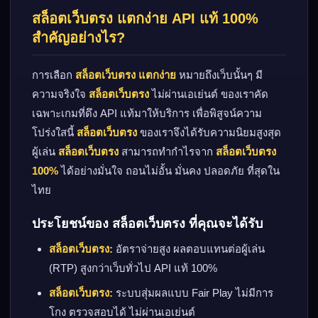
สล็อตเว็บตรง แตกง่าย API แท้ 100%
สำคัญอย่างไร?
การเลือก
สล็อตเว็บตรง แตกง่าย
หมายถึงเว็บนั้นๆ มี
ความจริงใจ
สล็อตเว็บตรง
ไม่ผ่านเอเย่นต์ ของเราคัด
เฉพาะเกมที่ดึง API แท้มาให้บริการ เพื่อพิสูจน์ความ
โปร่งใสนี้
สล็อตเว็บตรง
ของเราจึงได้รับความนิยมสูงสุด
ผู้เล่น
สล็อตเว็บตรง
สามารถทำกำไรจาก
สล็อตเว็บตรง
100%
ได้อย่างมั่นใจ ถอนไม่อั้น มั่นคง ปลอดภัย ที่สุดใน
ไทย
ประโยชน์ของ สล็อตเว็บตรง ที่คุณจะได้รับ
สล็อตเว็บตรง:
อัตราจ่ายสูง ผลตอบแทนต่อผู้เล่น
(RTP) สูงกว่าเว็บทั่วไป API แท้ 100%
สล็อตเว็บตรง:
ระบบสุ่มผลแบบ Fair Play ไม่มีการ
โกง ตรวจสอบได้ ไม่ผ่านเอเย่นต์