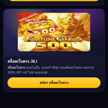
สล็อตเว็บตรง JILI
สล็อตเว็บตรง
ถอนไม่อั้น วอเลทไวที่สุด เล่นสล็อตเว็บตรง แตกง่าย
100% API แท้ ไม่ผ่านเอเย่นต์
สมัคร สล็อตเว็บตรง