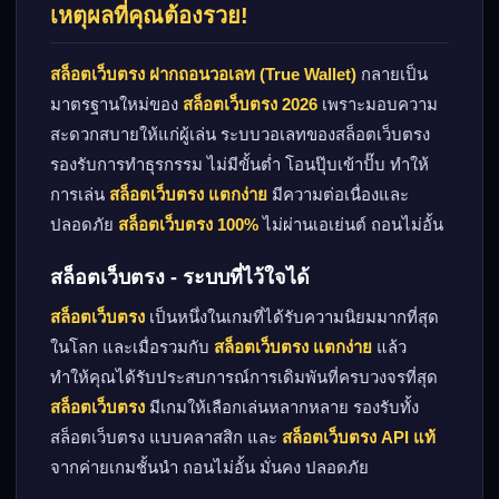
เหตุผลที่คุณต้องรวย!
สล็อตเว็บตรง ฝากถอนวอเลท (True Wallet)
กลายเป็น
มาตรฐานใหม่ของ
สล็อตเว็บตรง 2026
เพราะมอบความ
สะดวกสบายให้แก่ผู้เล่น ระบบวอเลทของสล็อตเว็บตรง
รองรับการทำธุรกรรม ไม่มีขั้นต่ำ โอนปุ๊บเข้าปั๊บ ทำให้
การเล่น
สล็อตเว็บตรง แตกง่าย
มีความต่อเนื่องและ
ปลอดภัย
สล็อตเว็บตรง 100%
ไม่ผ่านเอเย่นต์ ถอนไม่อั้น
สล็อตเว็บตรง - ระบบที่ไว้ใจได้
สล็อตเว็บตรง
เป็นหนึ่งในเกมที่ได้รับความนิยมมากที่สุด
ในโลก และเมื่อรวมกับ
สล็อตเว็บตรง แตกง่าย
แล้ว
ทำให้คุณได้รับประสบการณ์การเดิมพันที่ครบวงจรที่สุด
สล็อตเว็บตรง
มีเกมให้เลือกเล่นหลากหลาย รองรับทั้ง
สล็อตเว็บตรง แบบคลาสสิก และ
สล็อตเว็บตรง API แท้
จากค่ายเกมชั้นนำ ถอนไม่อั้น มั่นคง ปลอดภัย