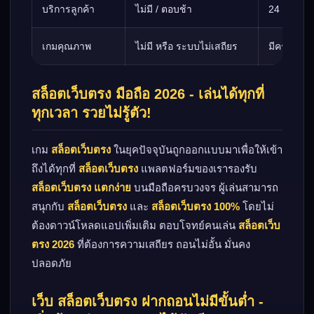
บริการลูกค้า
ไม่มี / ตอบช้า
24 ชั่วโมง
เกมคุณภาพ
ไม่มี หรือ ระบบไม่เสถียร
มีครบ ระบ
สล็อตเว็บตรง มือถือ 2026 - เล่นได้ทุกที่
ทุกเวลา รวยไม่รู้ตัว!
เกม
สล็อตเว็บตรง
ในยุคปัจจุบันถูกออกแบบมาเพื่อให้เข้า
ถึงได้ทุกที่
สล็อตเว็บตรง
แพลตฟอร์มของเรารองรับ
สล็อตเว็บตรง แตกง่าย
บนมือถือครบวงจร ผู้เล่นสามารถ
สนุกกับ
สล็อตเว็บตรง
และ
สล็อตเว็บตรง 100%
โดยไม่
ต้องดาวน์โหลดแอปเพิ่มเติม ตอบโจทย์คนเล่น
สล็อตเว็บ
ตรง 2026
ที่ต้องการความเสถียร ถอนไม่อั้น มั่นคง
ปลอดภัย
เว็บ สล็อตเว็บตรง ฝากถอนไม่มีขั้นต่ำ -