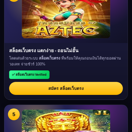
สล็อตเว็บตรง แตกง่าย - ถอนไม่อั้น
โดดเด่นด้วยระบบ
สล็อตเว็บตรง
ที่พร้อมให้คุณถอนเงินได้ทุกยอดผ่าน
วอเลท จ่ายชัวร์ 100%
✅ สล็อตเว็บตรง Verified
สมัคร สล็อตเว็บตรง
5