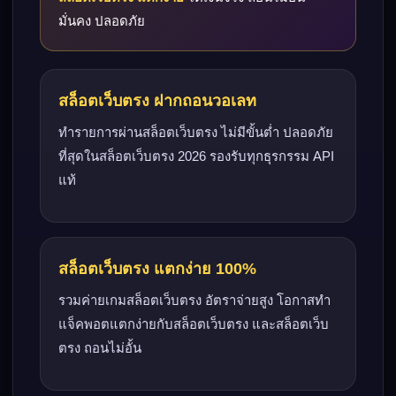
มั่นคง ปลอดภัย
สล็อตเว็บตรง ฝากถอนวอเลท
ทำรายการผ่านสล็อตเว็บตรง ไม่มีขั้นต่ำ ปลอดภัย
ที่สุดในสล็อตเว็บตรง 2026 รองรับทุกธุรกรรม API
แท้
สล็อตเว็บตรง แตกง่าย 100%
รวมค่ายเกมสล็อตเว็บตรง อัตราจ่ายสูง โอกาสทำ
แจ็คพอตแตกง่ายกับสล็อตเว็บตรง และสล็อตเว็บ
ตรง ถอนไม่อั้น