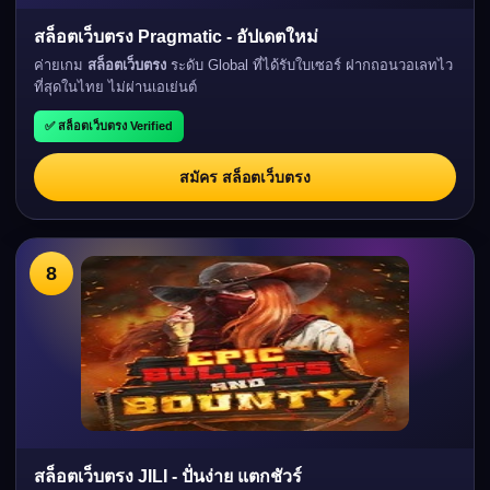
สล็อตเว็บตรง Pragmatic - อัปเดตใหม่
ค่ายเกม
สล็อตเว็บตรง
ระดับ Global ที่ได้รับใบเซอร์ ฝากถอนวอเลทไว
ที่สุดในไทย ไม่ผ่านเอเย่นต์
✅ สล็อตเว็บตรง Verified
สมัคร สล็อตเว็บตรง
8
สล็อตเว็บตรง JILI - ปั่นง่าย แตกชัวร์