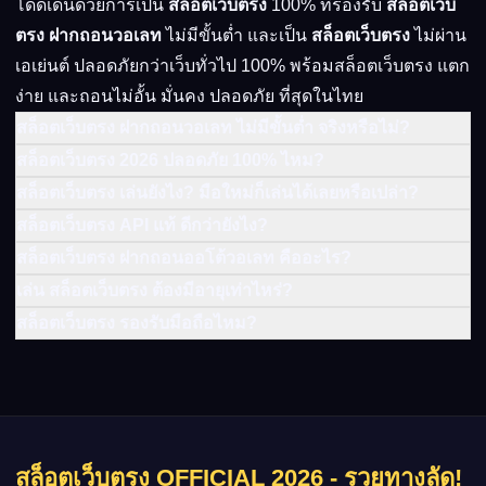
โดดเด่นด้วยการเป็น
สล็อตเว็บตรง
100% ที่รองรับ
สล็อตเว็บ
ตรง ฝากถอนวอเลท
ไม่มีขั้นต่ำ และเป็น
สล็อตเว็บตรง
ไม่ผ่าน
เอเย่นต์ ปลอดภัยกว่าเว็บทั่วไป 100% พร้อมสล็อตเว็บตรง แตก
ง่าย และถอนไม่อั้น มั่นคง ปลอดภัย ที่สุดในไทย
สล็อตเว็บตรง ฝากถอนวอเลท ไม่มีขั้นต่ำ จริงหรือไม่?
สล็อตเว็บตรง 2026 ปลอดภัย 100% ไหม?
สล็อตเว็บตรง เล่นยังไง? มือใหม่ก็เล่นได้เลยหรือเปล่า?
สล็อตเว็บตรง API แท้ ดีกว่ายังไง?
สล็อตเว็บตรง ฝากถอนออโต้วอเลท คืออะไร?
เล่น สล็อตเว็บตรง ต้องมีอายุเท่าไหร่?
สล็อตเว็บตรง รองรับมือถือไหม?
สล็อตเว็บตรง OFFICIAL 2026 - รวยทางลัด!