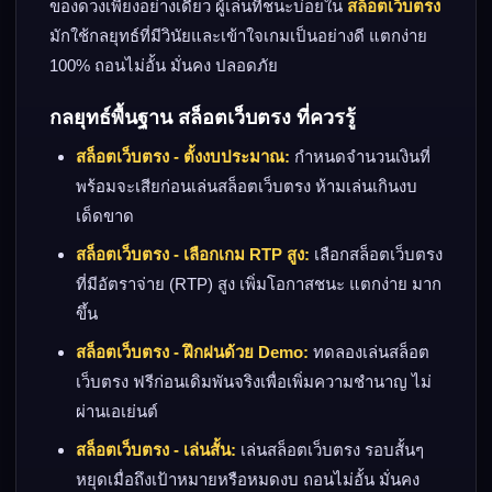
ของดวงเพียงอย่างเดียว ผู้เล่นที่ชนะบ่อยใน
สล็อตเว็บตรง
มักใช้กลยุทธ์ที่มีวินัยและเข้าใจเกมเป็นอย่างดี แตกง่าย
100% ถอนไม่อั้น มั่นคง ปลอดภัย
กลยุทธ์พื้นฐาน สล็อตเว็บตรง ที่ควรรู้
สล็อตเว็บตรง - ตั้งงบประมาณ:
กำหนดจำนวนเงินที่
พร้อมจะเสียก่อนเล่นสล็อตเว็บตรง ห้ามเล่นเกินงบ
เด็ดขาด
สล็อตเว็บตรง - เลือกเกม RTP สูง:
เลือกสล็อตเว็บตรง
ที่มีอัตราจ่าย (RTP) สูง เพิ่มโอกาสชนะ แตกง่าย มาก
ขึ้น
สล็อตเว็บตรง - ฝึกฝนด้วย Demo:
ทดลองเล่นสล็อต
เว็บตรง ฟรีก่อนเดิมพันจริงเพื่อเพิ่มความชำนาญ ไม่
ผ่านเอเย่นต์
สล็อตเว็บตรง - เล่นสั้น:
เล่นสล็อตเว็บตรง รอบสั้นๆ
หยุดเมื่อถึงเป้าหมายหรือหมดงบ ถอนไม่อั้น มั่นคง