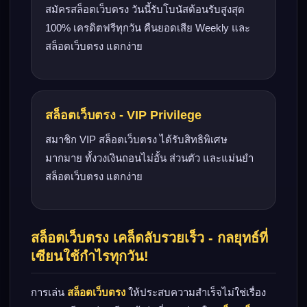
สมัครสล็อตเว็บตรง วันนี้รับโบนัสต้อนรับสูงสุด
100% เครดิตฟรีทุกวัน คืนยอดเสีย Weekly และ
สล็อตเว็บตรง แตกง่าย
สล็อตเว็บตรง - VIP Privilege
สมาชิก VIP สล็อตเว็บตรง ได้รับสิทธิพิเศษ
มากมาย ทั้งวงเงินถอนไม่อั้น ส่วนตัว และแม่นยำ
สล็อตเว็บตรง แตกง่าย
สล็อตเว็บตรง เคล็ดลับรวยเร็ว - กลยุทธ์ที่
เซียนใช้กําไรทุกวัน!
การเล่น
สล็อตเว็บตรง
ให้ประสบความสำเร็จไม่ใช่เรื่อง