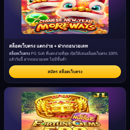
สล็อตเว็บตรง แตกง่าย + ฝากถอนวอเลท
สล็อตเว็บตรง
PG Soft ที่แตกง่ายที่สุด เปิดให้เล่นสล็อตเว็บตรง 100%
แล้ววันนี้ ฝากถอนวอเลท ไม่มีขั้นต่ำ
สมัคร สล็อตเว็บตรง