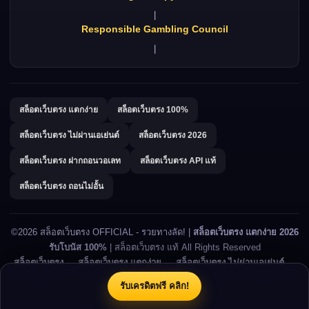
|
Responsible Gambling Council
|
สล็อตเว็บตรง แตกง่าย
สล็อตเว็บตรง 100%
สล็อตเว็บตรง ไม่ผ่านเอเย่นต์
สล็อตเว็บตรง 2026
สล็อตเว็บตรง ฝากถอนวอเลท
สล็อตเว็บตรง API แท้
สล็อตเว็บตรง ถอนไม่อั้น
©2026 สล็อตเว็บตรง OFFICIAL - รวยทางลัด! |
สล็อตเว็บตรง แตกง่าย 2026
รับโบนัส 100%
| สล็อตเว็บตรง แท้ All Rights Reserved
สล็อตเว็บตรง
—
สล็อตเว็บตรง แตกง่าย
—
สล็อตเว็บตรง ไม่ผ่านเอเย่นต์
—
สล็อตเว็บตรง API แท้
รับเครดิตฟรี คลิก!