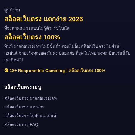
ศูนย์รวม
สล็อตเว็บตรง แตกง่าย 2026
ที่จะพาคุณรวยแบบไม่รู้ตัว! รับโบนัส
สล็อตเว็บตรง 100%
ทันที ฝากถอนวอเลท ไม่มีขั้นต่ำ ถอนไม่อั้น สล็อตเว็บตรง ไม่ผ่าน
เอเย่นต์ จ่ายจริงทุกยอด มั่นคง ปลอดภัย ที่สุดในไทย ลงทะเบียนวันนี้รับ
เครดิตฟรี!
🔞 18+ Responsible Gambling | สล็อตเว็บตรง 100%
สล็อตเว็บตรง เมนู
สล็อตเว็บตรง ฝากถอนวอเลท
สล็อตเว็บตรง แตกง่าย
สล็อตเว็บตรง ไม่ผ่านเอเย่นต์
สล็อตเว็บตรง FAQ