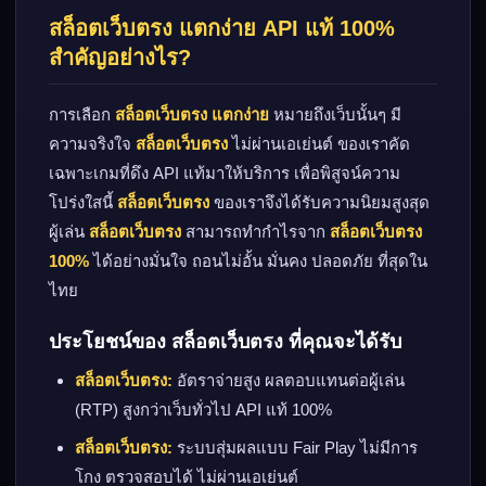
สล็อตเว็บตรง แตกง่าย API แท้ 100%
สำคัญอย่างไร?
การเลือก
สล็อตเว็บตรง แตกง่าย
หมายถึงเว็บนั้นๆ มี
ความจริงใจ
สล็อตเว็บตรง
ไม่ผ่านเอเย่นต์ ของเราคัด
เฉพาะเกมที่ดึง API แท้มาให้บริการ เพื่อพิสูจน์ความ
โปร่งใสนี้
สล็อตเว็บตรง
ของเราจึงได้รับความนิยมสูงสุด
ผู้เล่น
สล็อตเว็บตรง
สามารถทำกำไรจาก
สล็อตเว็บตรง
100%
ได้อย่างมั่นใจ ถอนไม่อั้น มั่นคง ปลอดภัย ที่สุดใน
ไทย
ประโยชน์ของ สล็อตเว็บตรง ที่คุณจะได้รับ
สล็อตเว็บตรง:
อัตราจ่ายสูง ผลตอบแทนต่อผู้เล่น
(RTP) สูงกว่าเว็บทั่วไป API แท้ 100%
สล็อตเว็บตรง:
ระบบสุ่มผลแบบ Fair Play ไม่มีการ
โกง ตรวจสอบได้ ไม่ผ่านเอเย่นต์