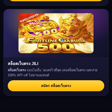
สล็อตเว็บตรง JILI
สล็อตเว็บตรง
ถอนไม่อั้น วอเลทไวที่สุด เล่นสล็อตเว็บตรง แตกง่าย
100% API แท้ ไม่ผ่านเอเย่นต์
สมัคร สล็อตเว็บตรง