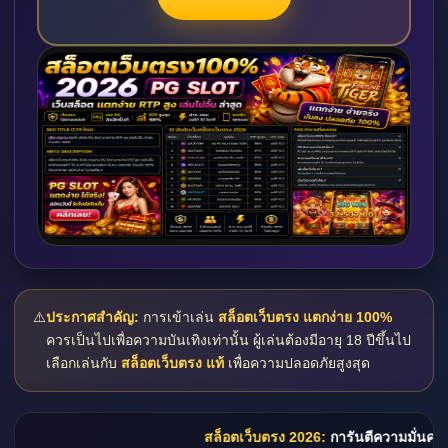
⚠️
ประกาศสำคัญ:
การเข้าเล่น
สล็อตเว็บตรง แตกง่าย 100%
ควรเป็นไปเพื่อความบันเทิงเท่านั้น ผู้เล่นต้องมีอายุ 18 ปีขึ้นไป
เลือกเล่นกับ
สล็อตเว็บตรง แท้
เพื่อความปลอดภัยสูงสุด
สล็อตเว็บตรง 2026:
การันตีความมั่นคง ไม่ผ่านเอ