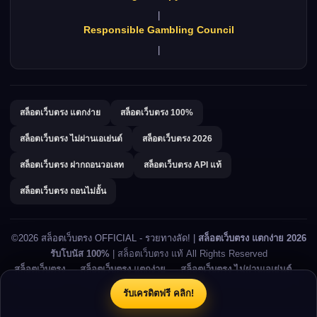
|
Responsible Gambling Council
|
สล็อตเว็บตรง แตกง่าย
สล็อตเว็บตรง 100%
สล็อตเว็บตรง ไม่ผ่านเอเย่นต์
สล็อตเว็บตรง 2026
สล็อตเว็บตรง ฝากถอนวอเลท
สล็อตเว็บตรง API แท้
สล็อตเว็บตรง ถอนไม่อั้น
©2026 สล็อตเว็บตรง OFFICIAL - รวยทางลัด! |
สล็อตเว็บตรง แตกง่าย 2026
รับโบนัส 100%
| สล็อตเว็บตรง แท้ All Rights Reserved
สล็อตเว็บตรง
—
สล็อตเว็บตรง แตกง่าย
—
สล็อตเว็บตรง ไม่ผ่านเอเย่นต์
—
สล็อตเว็บตรง API แท้
รับเครดิตฟรี คลิก!