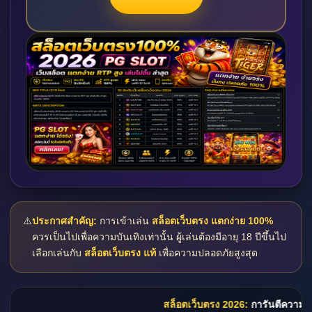
⚠️
ประกาศสำคัญ:
การเข้าเล่น
สล็อตเว็บตรง แตกง่าย 100%
ควรเป็นไปเพื่อความบันเทิงเท่านั้น ผู้เล่นต้องมีอายุ 18 ปีขึ้นไป
เลือกเล่นกับ
สล็อตเว็บตรง แท้
เพื่อความปลอดภัยสูงสุด
สล็อตเว็บตรง 2026:
การันตีความมั่นคง ไม่ผ