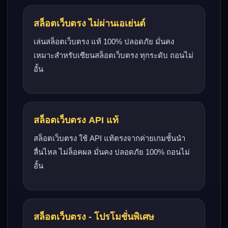
สล็อตเว็บตรง ไม่ผ่านเอเย่นต์
เล่นสล็อตเว็บตรง แท้ 100% ปลอดภัย มั่นคง
เหมาะสำหรับเซียนสล็อตเว็บตรง ทุกระดับ ถอนไม่
อั้น
สล็อตเว็บตรง API แท้
สล็อตเว็บตรง ใช้ API แท้ตรงจากค่ายเกมชั้นนำ
ลื่นไหล ไม่ล็อคผล มั่นคง ปลอดภัย 100% ถอนไม่
อั้น
สล็อตเว็บตรง - โปรโมชั่นพิเศษ