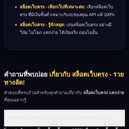
สล็อตเว็บตรง - เลือกเว็บที่เหมาะสม:
เลือกสล็อตเว็บ
ตรง ที่มีเงินขั้นต่ำเหมาะกับงบของคุณ API แท้ 100%
สล็อตเว็บตรง - รู้จักหยุด:
เล่นสล็อตเว็บตรง อย่างมี
วินัย ไม่โลภ แตกง่าย ได้เงินจริง ถอนไม่อั้น
คำถามที่พบบ่อย
เกี่ยวกับ สล็อตเว็บตรง - รวย
ทางลัด!
คำตอบที่ครบถ้วนสำหรับทุกคำถามเกี่ยวกับ
สล็อตเว็บตรง แตกง่าย
ที่คุณอยากรู้
สล็อตเว็บตรง แตกง่าย 100% ฝากถอนวอเลท ต่างจากเว็บ
ทั่วไปอย่างไร?