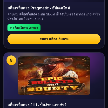
สล็อตเว็บตรง Pragmatic - อัปเดตใหม่
ค่ายเกม
สล็อตเว็บตรง
ระดับ Global ที่ได้รับใบเซอร์ ฝากถอนวอเลทไว
ที่สุดในไทย ไม่ผ่านเอเย่นต์
✅ สล็อตเว็บตรง Verified
สมัคร สล็อตเว็บตรง
8
สล็อตเว็บตรง JILI - ปั่นง่าย แตกชัวร์