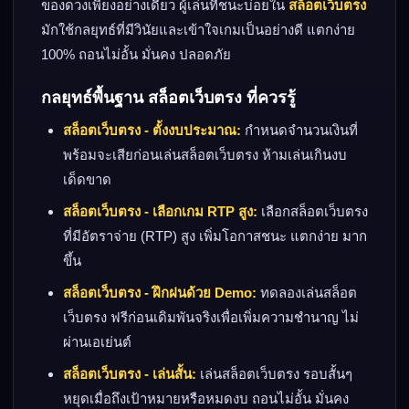
ของดวงเพียงอย่างเดียว ผู้เล่นที่ชนะบ่อยใน
สล็อตเว็บตรง
มักใช้กลยุทธ์ที่มีวินัยและเข้าใจเกมเป็นอย่างดี แตกง่าย
100% ถอนไม่อั้น มั่นคง ปลอดภัย
กลยุทธ์พื้นฐาน สล็อตเว็บตรง ที่ควรรู้
สล็อตเว็บตรง - ตั้งงบประมาณ:
กำหนดจำนวนเงินที่
พร้อมจะเสียก่อนเล่นสล็อตเว็บตรง ห้ามเล่นเกินงบ
เด็ดขาด
สล็อตเว็บตรง - เลือกเกม RTP สูง:
เลือกสล็อตเว็บตรง
ที่มีอัตราจ่าย (RTP) สูง เพิ่มโอกาสชนะ แตกง่าย มาก
ขึ้น
สล็อตเว็บตรง - ฝึกฝนด้วย Demo:
ทดลองเล่นสล็อต
เว็บตรง ฟรีก่อนเดิมพันจริงเพื่อเพิ่มความชำนาญ ไม่
ผ่านเอเย่นต์
สล็อตเว็บตรง - เล่นสั้น:
เล่นสล็อตเว็บตรง รอบสั้นๆ
หยุดเมื่อถึงเป้าหมายหรือหมดงบ ถอนไม่อั้น มั่นคง