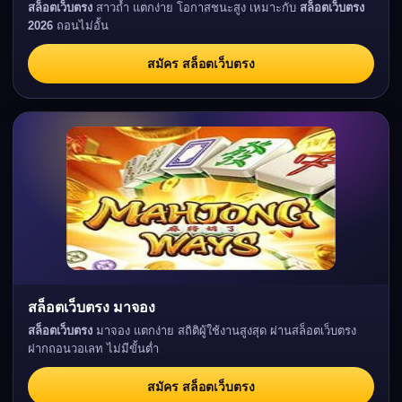
สล็อตเว็บตรง
สาวถ้ำ แตกง่าย โอกาสชนะสูง เหมาะกับ
สล็อตเว็บตรง
2026
ถอนไม่อั้น
สมัคร สล็อตเว็บตรง
สล็อตเว็บตรง มาจอง
สล็อตเว็บตรง
มาจอง แตกง่าย สถิติผู้ใช้งานสูงสุด ผ่านสล็อตเว็บตรง
ฝากถอนวอเลท ไม่มีขั้นต่ำ
สมัคร สล็อตเว็บตรง