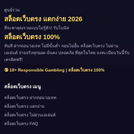
ศูนย์รวม
สล็อตเว็บตรง แตกง่าย 2026
ที่จะพาคุณรวยแบบไม่รู้ตัว! รับโบนัส
สล็อตเว็บตรง 100%
ทันที ฝากถอนวอเลท ไม่มีขั้นต่ำ ถอนไม่อั้น สล็อตเว็บตรง ไม่ผ่าน
เอเย่นต์ จ่ายจริงทุกยอด มั่นคง ปลอดภัย ที่สุดในไทย ลงทะเบียนวันนี้รับ
เครดิตฟรี!
🔞 18+ Responsible Gambling | สล็อตเว็บตรง 100%
สล็อตเว็บตรง เมนู
สล็อตเว็บตรง ฝากถอนวอเลท
สล็อตเว็บตรง แตกง่าย
สล็อตเว็บตรง ไม่ผ่านเอเย่นต์
สล็อตเว็บตรง FAQ