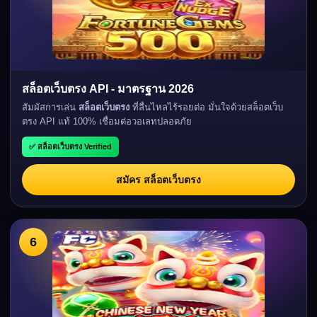
สล็อตเว็บตรง API - มาตรฐาน 2026
สัมผัสการเล่น
สล็อตเว็บตรง
ที่ลื่นไหลไร้รอยต่อ มั่นใจด้วยสล็อตเว็บ
ตรง API แท้ 100% เชื่อมต่อวอเลทปลอดภัย
✅ สล็อตเว็บตรง Verified
สมัคร สล็อตเว็บตรง
6