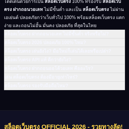
โดดเด่นด้วยการเป็น
สล็อตเว็บตรง
100% ที่รองรับ
สล็อตเว็บ
ตรง ฝากถอนวอเลท
ไม่มีขั้นต่ำ และเป็น
สล็อตเว็บตรง
ไม่ผ่าน
เอเย่นต์ ปลอดภัยกว่าเว็บทั่วไป 100% พร้อมสล็อตเว็บตรง แตก
ง่าย และถอนไม่อั้น มั่นคง ปลอดภัย ที่สุดในไทย
สล็อตเว็บตรง ฝากถอนวอเลท ไม่มีขั้นต่ำ จริงหรือไม่?
สล็อตเว็บตรง 2026 ปลอดภัย 100% ไหม?
สล็อตเว็บตรง เล่นยังไง? มือใหม่ก็เล่นได้เลยหรือเปล่า?
สล็อตเว็บตรง API แท้ ดีกว่ายังไง?
สล็อตเว็บตรง ฝากถอนออโต้วอเลท คืออะไร?
เล่น สล็อตเว็บตรง ต้องมีอายุเท่าไหร่?
สล็อตเว็บตรง รองรับมือถือไหม?
สล็อตเว็บตรง OFFICIAL 2026 - รวยทางลัด!