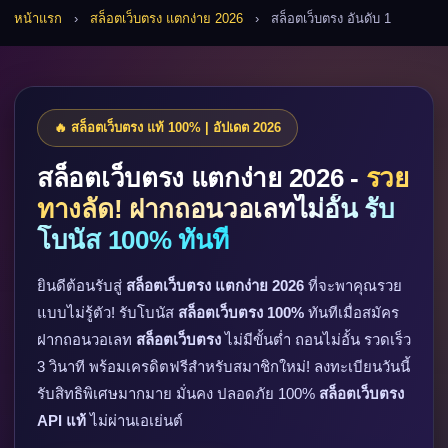
หน้าแรก
›
สล็อตเว็บตรง แตกง่าย 2026
›
สล็อตเว็บตรง อันดับ 1
🔥 สล็อตเว็บตรง แท้ 100% | อัปเดต 2026
สล็อตเว็บตรง แตกง่าย 2026 -
รวย
ทางลัด! ฝากถอนวอเลทไม่อั้น รับ
โบนัส 100% ทันที
ยินดีต้อนรับสู่
สล็อตเว็บตรง แตกง่าย 2026
ที่จะพาคุณรวย
แบบไม่รู้ตัว! รับโบนัส
สล็อตเว็บตรง 100%
ทันทีเมื่อสมัคร
ฝากถอนวอเลท
สล็อตเว็บตรง
ไม่มีขั้นต่ำ ถอนไม่อั้น รวดเร็ว
3 วินาที พร้อมเครดิตฟรีสำหรับสมาชิกใหม่! ลงทะเบียนวันนี้
รับสิทธิพิเศษมากมาย มั่นคง ปลอดภัย 100%
สล็อตเว็บตรง
API แท้
ไม่ผ่านเอเย่นต์