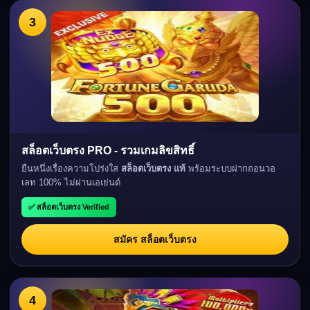
3
สล็อตเว็บตรง PRO - รวมเกมลิขสิทธิ์
ยืนหนึ่งเรื่องความโปร่งใส
สล็อตเว็บตรง แท้
พร้อมระบบฝากถอนวอ
เลท 100% ไม่ผ่านเอเย่นต์
✅ สล็อตเว็บตรง Verified
สมัคร สล็อตเว็บตรง
4