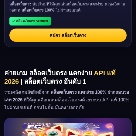
สล็อตเว็บตรง
น้องใหม่ที่ให้คุณเล่นสล็อตเว็บตรง แตกง่าย ครองใจสาย
วอเลท
สล็อตเว็บตรง 100%
ไม่ผ่านเอเย่นต์
✅ สล็อตเว็บตรง Verified
สมัคร สล็อตเว็บตรง
ค่ายเกม สล็อตเว็บตรง แตกง่าย
API แท้
2026
| สล็อตเว็บตรง อันดับ 1
รวมคลังเกมลิขสิทธิ์จาก
สล็อตเว็บตรง แตกง่าย 100% ฝากถอนวอ
เลท 2026
ที่ให้คุณเลือกเล่นสล็อตเว็บตรงด้วยระบบ API แท้ 100%
ไม่ผ่านเอเย่นต์ ถอนไม่อั้น มั่นคง ปลอดภัย