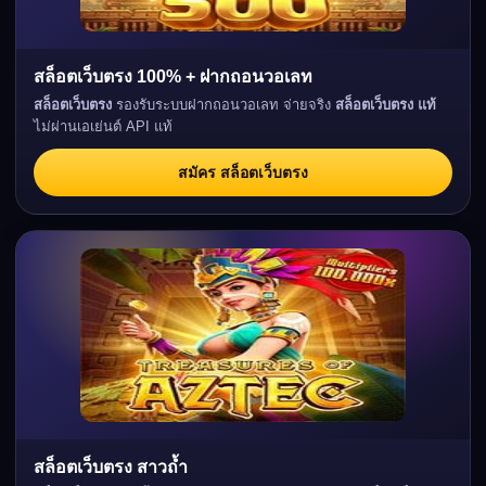
สล็อตเว็บตรง 100% + ฝากถอนวอเลท
สล็อตเว็บตรง
รองรับระบบฝากถอนวอเลท จ่ายจริง
สล็อตเว็บตรง แท้
ไม่ผ่านเอเย่นต์ API แท้
สมัคร สล็อตเว็บตรง
สล็อตเว็บตรง สาวถ้ำ