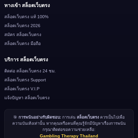
ทางเข้า สล็อตเว็บตรง
สล็อตเว็บตรง แท้ 100%
สล็อตเว็บตรง 2026
สมัคร สล็อตเว็บตรง
สล็อตเว็บตรง มือถือ
บริการ สล็อตเว็บตรง
ติดต่อ สล็อตเว็บตรง 24 ชม.
สล็อตเว็บตรง Support
สล็อตเว็บตรง V.I.P
แจ้งปัญหา สล็อตเว็บตรง
🎯
การพนันอย่างรับผิดชอบ:
การเล่น
สล็อตเว็บตรง
ควรเป็นไปเพื่อ
ความบันเทิงเท่านั้น หากคุณหรือคนที่คุณรู้จักมีปัญหาเรื่องการพนัน
กรุณาติดต่อขอความช่วยเหลือ:
Gambling Therapy Thailand