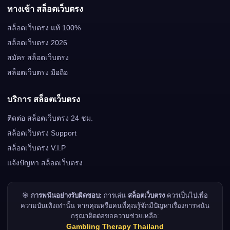
ทางเข้า สล็อตเว็บตรง
สล็อตเว็บตรง แท้ 100%
สล็อตเว็บตรง 2026
สมัคร สล็อตเว็บตรง
สล็อตเว็บตรง มือถือ
บริการ สล็อตเว็บตรง
ติดต่อ สล็อตเว็บตรง 24 ชม.
สล็อตเว็บตรง Support
สล็อตเว็บตรง V.I.P
แจ้งปัญหา สล็อตเว็บตรง
🎯
การพนันอย่างรับผิดชอบ:
การเล่น
สล็อตเว็บตรง
ควรเป็นไปเพื่อ
ความบันเทิงเท่านั้น หากคุณหรือคนที่คุณรู้จักมีปัญหาเรื่องการพนัน
กรุณาติดต่อขอความช่วยเหลือ:
Gambling Therapy Thailand