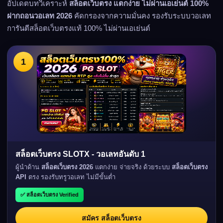
อัปเดตบทวิเคราะห์
สล็อตเว็บตรง แตกง่าย ไม่ผ่านเอเย่นต์ 100%
ฝากถอนวอเลท 2026
คัดกรองจากความมั่นคง รองรับระบบวอเลท
การันตีสล็อตเว็บตรงแท้ 100% ไม่ผ่านเอเย่นต์
1
สล็อตเว็บตรง SLOTX - วอเลทอันดับ 1
ผู้นำด้าน
สล็อตเว็บตรง 2026
แตกง่าย จ่ายจริง ด้วยระบบ
สล็อตเว็บตรง
API
ตรง รองรับทรูวอเลท ไม่มีขั้นต่ำ
✅ สล็อตเว็บตรง Verified
สมัคร สล็อตเว็บตรง