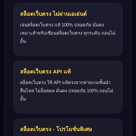
สล็อตเว็บตรง ไม่ผ่านเอเย่นต์
เล่นสล็อตเว็บตรง แท้ 100% ปลอดภัย มั่นคง
เหมาะสำหรับเซียนสล็อตเว็บตรง ทุกระดับ ถอนไม่
อั้น
สล็อตเว็บตรง API แท้
สล็อตเว็บตรง ใช้ API แท้ตรงจากค่ายเกมชั้นนำ
ลื่นไหล ไม่ล็อคผล มั่นคง ปลอดภัย 100% ถอนไม่
อั้น
สล็อตเว็บตรง - โปรโมชั่นพิเศษ