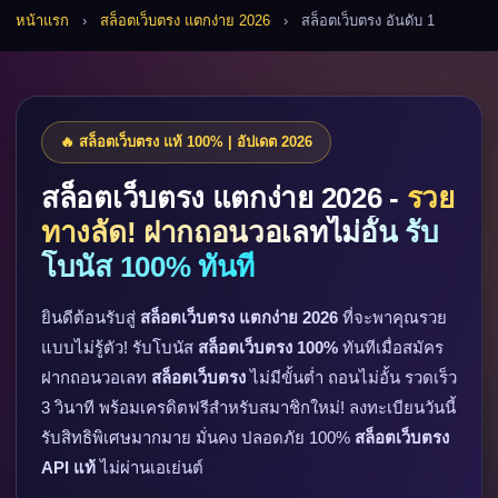
หน้าแรก
›
สล็อตเว็บตรง แตกง่าย 2026
›
สล็อตเว็บตรง อันดับ 1
🔥 สล็อตเว็บตรง แท้ 100% | อัปเดต 2026
สล็อตเว็บตรง แตกง่าย 2026 -
รวย
ทางลัด! ฝากถอนวอเลทไม่อั้น รับ
โบนัส 100% ทันที
ยินดีต้อนรับสู่
สล็อตเว็บตรง แตกง่าย 2026
ที่จะพาคุณรวย
แบบไม่รู้ตัว! รับโบนัส
สล็อตเว็บตรง 100%
ทันทีเมื่อสมัคร
ฝากถอนวอเลท
สล็อตเว็บตรง
ไม่มีขั้นต่ำ ถอนไม่อั้น รวดเร็ว
3 วินาที พร้อมเครดิตฟรีสำหรับสมาชิกใหม่! ลงทะเบียนวันนี้
รับสิทธิพิเศษมากมาย มั่นคง ปลอดภัย 100%
สล็อตเว็บตรง
API แท้
ไม่ผ่านเอเย่นต์