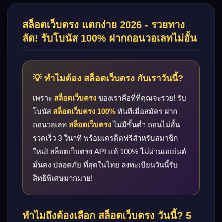
สล็อตเว็บตรง แตกง่าย 2026 - รวยทาง
ลัด! รับโบนัส 100% ฝากถอนวอเลทไม่อั้น
💡 ทำไมต้อง สล็อตเว็บตรง กับเราวันนี้?
เพราะ
สล็อตเว็บตรง
ของเราคือที่ที่คุณจะรวย! รับ
โบนัส
สล็อตเว็บตรง 100%
ทันทีเมื่อสมัคร ฝาก
ถอนวอเลท
สล็อตเว็บตรง
ไม่มีขั้นต่ำ ถอนไม่อั้น
รวดเร็ว 3 วินาที พร้อมเครดิตฟรีสำหรับสมาชิก
ใหม่! สล็อตเว็บตรง API แท้ 100% ไม่ผ่านเอเย่นต์
มั่นคง ปลอดภัย ที่สุดในไทย ลงทะเบียนวันนี้รับ
สิทธิพิเศษมากมาย!
ทำไมถึงต้องเลือก สล็อตเว็บตรง วันนี้? 5