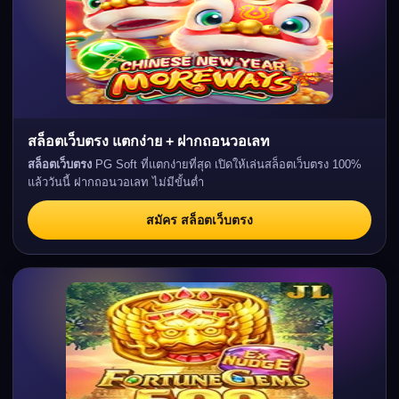
สล็อตเว็บตรง แตกง่าย + ฝากถอนวอเลท
สล็อตเว็บตรง
PG Soft ที่แตกง่ายที่สุด เปิดให้เล่นสล็อตเว็บตรง 100%
แล้ววันนี้ ฝากถอนวอเลท ไม่มีขั้นต่ำ
สมัคร สล็อตเว็บตรง