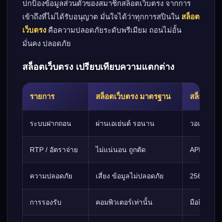
ปกป้องข้อมูลส่วนตัวของสมาชิกสล็อตเว็บตรง จากการ
เข้าถึงที่ไม่ได้รับอนุญาต มั่นใจได้ว่าทุกการสปินใน
สล็อต
เว็บตรง
คือความปลอดภัยระดับพรีเมียม ถอนไม่อั้น
มั่นคง ปลอดภัย
สล็อตเว็บตรง เปรียบเทียบความแตกต่าง
รายการ
สล็อตเว็บตรง มาตรฐาน
สล็อตเว็บ
ระบบฝากถอน
ผ่านเอเย่นต์ รอนาน
วอเลทอัตโนม
RTP / อัตราจ่าย
ไม่แน่นอน ถูกตัด
API แท้ 
ความปลอดภัย
เสี่ยง ข้อมูลไม่ปลอดภัย
256-bit SS
การรองรับ
คอมพิวเตอร์เท่านั้น
มือถือ iOS