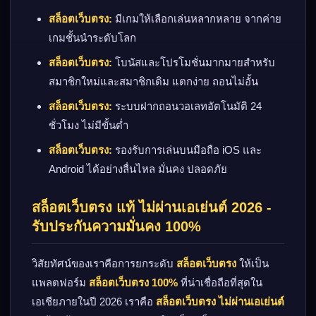
สล็อตเว็บตรง:
มีเกมให้เลือกเล่นหลากหลาย จากค่าย
เกมชั้นนำระดับโลก
สล็อตเว็บตรง:
โบนัสและโปรโมชั่นมากมายสำหรับ
สมาชิกใหม่และสมาชิกเดิม แตกง่าย ถอนไม่อั้น
สล็อตเว็บตรง:
ระบบฝากถอนวอเลทอัตโนมัติ 24
ชั่วโมง ไม่มีขั้นต่ำ
สล็อตเว็บตรง:
รองรับการเล่นบนมือถือ iOS และ
Android ได้อย่างลื่นไหล มั่นคง ปลอดภัย
สล็อตเว็บตรง แท้ ไม่ผ่านเอเย่นต์ 2026 -
รับประกันความมั่นคง 100%
วิสัยทัศน์ของเราคือการยกระดับ
สล็อตเว็บตรง
ให้เป็น
แพลตฟอร์ม
สล็อตเว็บตรง 100%
ที่น่าเชื่อถือที่สุดใน
เอเชียภายในปี 2026 เราคือ
สล็อตเว็บตรง ไม่ผ่านเอเย่นต์