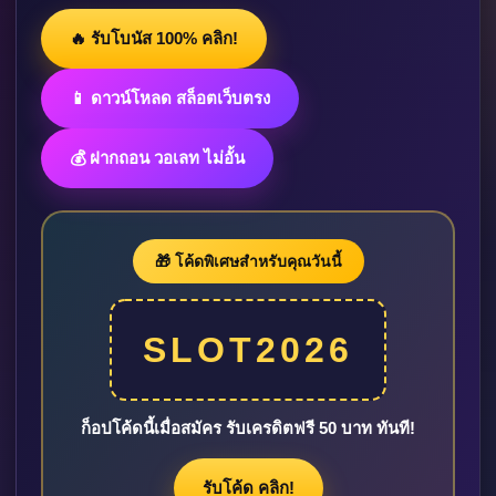
🔥 รับโบนัส 100% คลิก!
📱 ดาวน์โหลด สล็อตเว็บตรง
💰 ฝากถอน วอเลท ไม่อั้น
🎁 โค้ดพิเศษสำหรับคุณวันนี้
SLOT2026
ก็อปโค้ดนี้เมื่อสมัคร รับเครดิตฟรี 50 บาท ทันที!
รับโค้ด คลิก!