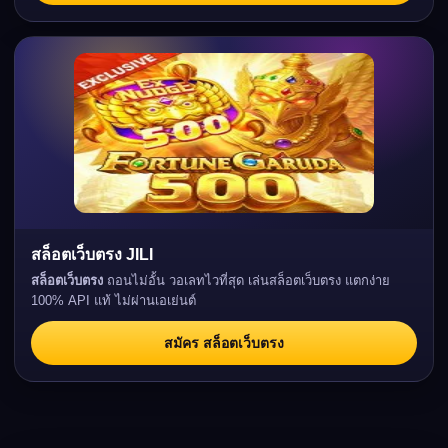
สล็อตเว็บตรง JILI
สล็อตเว็บตรง
ถอนไม่อั้น วอเลทไวที่สุด เล่นสล็อตเว็บตรง แตกง่าย
100% API แท้ ไม่ผ่านเอเย่นต์
สมัคร สล็อตเว็บตรง