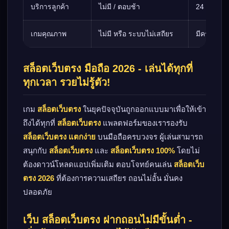
บริการลูกค้า
ไม่มี / ตอบช้า
24 ชั่วโมง
เกมคุณภาพ
ไม่มี หรือ ระบบไม่เสถียร
มีครบ ระบ
สล็อตเว็บตรง มือถือ 2026 - เล่นได้ทุกที่
ทุกเวลา รวยไม่รู้ตัว!
เกม
สล็อตเว็บตรง
ในยุคปัจจุบันถูกออกแบบมาเพื่อให้เข้า
ถึงได้ทุกที่
สล็อตเว็บตรง
แพลตฟอร์มของเรารองรับ
สล็อตเว็บตรง แตกง่าย
บนมือถือครบวงจร ผู้เล่นสามารถ
สนุกกับ
สล็อตเว็บตรง
และ
สล็อตเว็บตรง 100%
โดยไม่
ต้องดาวน์โหลดแอปเพิ่มเติม ตอบโจทย์คนเล่น
สล็อตเว็บ
ตรง 2026
ที่ต้องการความเสถียร ถอนไม่อั้น มั่นคง
ปลอดภัย
เว็บ สล็อตเว็บตรง ฝากถอนไม่มีขั้นต่ำ -