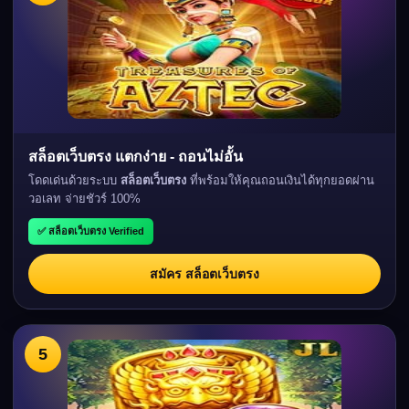
สล็อตเว็บตรง แตกง่าย - ถอนไม่อั้น
โดดเด่นด้วยระบบ
สล็อตเว็บตรง
ที่พร้อมให้คุณถอนเงินได้ทุกยอดผ่าน
วอเลท จ่ายชัวร์ 100%
✅ สล็อตเว็บตรง Verified
สมัคร สล็อตเว็บตรง
5