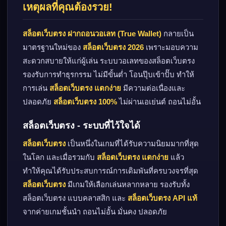
เหตุผลที่คุณต้องรวย!
สล็อตเว็บตรง ฝากถอนวอเลท (True Wallet)
กลายเป็น
มาตรฐานใหม่ของ
สล็อตเว็บตรง 2026
เพราะมอบความ
สะดวกสบายให้แก่ผู้เล่น ระบบวอเลทของสล็อตเว็บตรง
รองรับการทำธุรกรรม ไม่มีขั้นต่ำ โอนปุ๊บเข้าปั๊บ ทำให้
การเล่น
สล็อตเว็บตรง แตกง่าย
มีความต่อเนื่องและ
ปลอดภัย
สล็อตเว็บตรง 100%
ไม่ผ่านเอเย่นต์ ถอนไม่อั้น
สล็อตเว็บตรง - ระบบที่ไว้ใจได้
สล็อตเว็บตรง
เป็นหนึ่งในเกมที่ได้รับความนิยมมากที่สุด
ในโลก และเมื่อรวมกับ
สล็อตเว็บตรง แตกง่าย
แล้ว
ทำให้คุณได้รับประสบการณ์การเดิมพันที่ครบวงจรที่สุด
สล็อตเว็บตรง
มีเกมให้เลือกเล่นหลากหลาย รองรับทั้ง
สล็อตเว็บตรง แบบคลาสสิก และ
สล็อตเว็บตรง API แท้
จากค่ายเกมชั้นนำ ถอนไม่อั้น มั่นคง ปลอดภัย