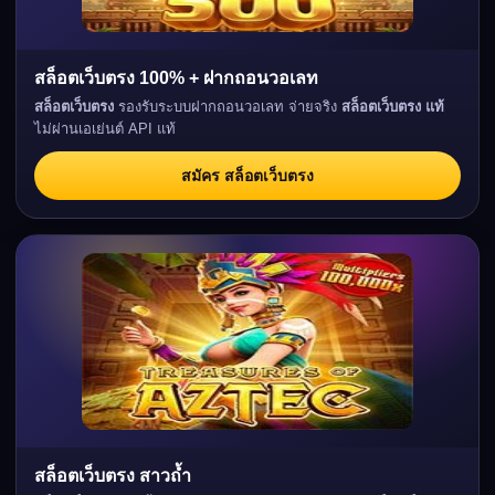
สล็อตเว็บตรง 100% + ฝากถอนวอเลท
สล็อตเว็บตรง
รองรับระบบฝากถอนวอเลท จ่ายจริง
สล็อตเว็บตรง แท้
ไม่ผ่านเอเย่นต์ API แท้
สมัคร สล็อตเว็บตรง
สล็อตเว็บตรง สาวถ้ำ