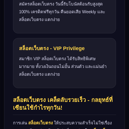
สมัครสล็อตเว็บตรง วันนี้รับโบนัสต้อนรับสูงสุด
100% เครดิตฟรีทุกวัน คืนยอดเสีย Weekly และ
สล็อตเว็บตรง แตกง่าย
สล็อตเว็บตรง - VIP Privilege
สมาชิก VIP สล็อตเว็บตรง ได้รับสิทธิพิเศษ
มากมาย ทั้งวงเงินถอนไม่อั้น ส่วนตัว และแม่นยำ
สล็อตเว็บตรง แตกง่าย
สล็อตเว็บตรง เคล็ดลับรวยเร็ว - กลยุทธ์ที่
เซียนใช้กําไรทุกวัน!
การเล่น
สล็อตเว็บตรง
ให้ประสบความสำเร็จไม่ใช่เรื่อง