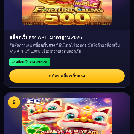
สล็อตเว็บตรง API - มาตรฐาน 2026
สัมผัสการเล่น
สล็อตเว็บตรง
ที่ลื่นไหลไร้รอยต่อ มั่นใจด้วยสล็อตเว็บ
ตรง API แท้ 100% เชื่อมต่อวอเลทปลอดภัย
✅ สล็อตเว็บตรง Verified
สมัคร สล็อตเว็บตรง
6