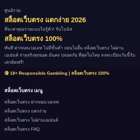
ศูนย์รวม
สล็อตเว็บตรง แตกง่าย 2026
ที่จะพาคุณรวยแบบไม่รู้ตัว! รับโบนัส
สล็อตเว็บตรง 100%
ทันที ฝากถอนวอเลท ไม่มีขั้นต่ำ ถอนไม่อั้น สล็อตเว็บตรง ไม่ผ่าน
เอเย่นต์ จ่ายจริงทุกยอด มั่นคง ปลอดภัย ที่สุดในไทย ลงทะเบียนวันนี้รับ
เครดิตฟรี!
🔞 18+ Responsible Gambling | สล็อตเว็บตรง 100%
สล็อตเว็บตรง เมนู
สล็อตเว็บตรง ฝากถอนวอเลท
สล็อตเว็บตรง แตกง่าย
สล็อตเว็บตรง ไม่ผ่านเอเย่นต์
สล็อตเว็บตรง FAQ