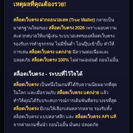
เหตุผลที่คุณต้องรวย!
สล็อตเว็บตรง ฝากถอนวอเลท (True Wallet)
กลายเป็น
มาตรฐานใหม่ของ
สล็อตเว็บตรง 2026
เพราะมอบความ
สะดวกสบายให้แก่ผู้เล่น ระบบวอเลทของสล็อตเว็บตรง
รองรับการทำธุรกรรม ไม่มีขั้นต่ำ โอนปุ๊บเข้าปั๊บ ทำให้
การเล่น
สล็อตเว็บตรง แตกง่าย
มีความต่อเนื่องและ
ปลอดภัย
สล็อตเว็บตรง 100%
ไม่ผ่านเอเย่นต์ ถอนไม่อั้น
สล็อตเว็บตรง - ระบบที่ไว้ใจได้
สล็อตเว็บตรง
เป็นหนึ่งในเกมที่ได้รับความนิยมมากที่สุด
ในโลก และเมื่อรวมกับ
สล็อตเว็บตรง แตกง่าย
แล้ว
ทำให้คุณได้รับประสบการณ์การเดิมพันที่ครบวงจรที่สุด
สล็อตเว็บตรง
มีเกมให้เลือกเล่นหลากหลาย รองรับทั้ง
สล็อตเว็บตรง แบบคลาสสิก และ
สล็อตเว็บตรง API แท้
จากค่ายเกมชั้นนำ ถอนไม่อั้น มั่นคง ปลอดภัย