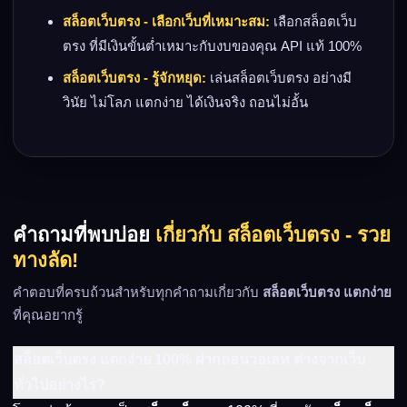
สล็อตเว็บตรง - เลือกเว็บที่เหมาะสม:
เลือกสล็อตเว็บ
ตรง ที่มีเงินขั้นต่ำเหมาะกับงบของคุณ API แท้ 100%
สล็อตเว็บตรง - รู้จักหยุด:
เล่นสล็อตเว็บตรง อย่างมี
วินัย ไม่โลภ แตกง่าย ได้เงินจริง ถอนไม่อั้น
คำถามที่พบบ่อย
เกี่ยวกับ สล็อตเว็บตรง - รวย
ทางลัด!
คำตอบที่ครบถ้วนสำหรับทุกคำถามเกี่ยวกับ
สล็อตเว็บตรง แตกง่าย
ที่คุณอยากรู้
สล็อตเว็บตรง แตกง่าย 100% ฝากถอนวอเลท ต่างจากเว็บ
ทั่วไปอย่างไร?