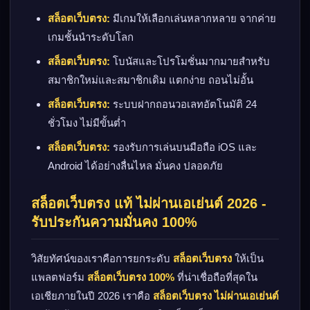
สล็อตเว็บตรง:
มีเกมให้เลือกเล่นหลากหลาย จากค่าย
เกมชั้นนำระดับโลก
สล็อตเว็บตรง:
โบนัสและโปรโมชั่นมากมายสำหรับ
สมาชิกใหม่และสมาชิกเดิม แตกง่าย ถอนไม่อั้น
สล็อตเว็บตรง:
ระบบฝากถอนวอเลทอัตโนมัติ 24
ชั่วโมง ไม่มีขั้นต่ำ
สล็อตเว็บตรง:
รองรับการเล่นบนมือถือ iOS และ
Android ได้อย่างลื่นไหล มั่นคง ปลอดภัย
สล็อตเว็บตรง แท้ ไม่ผ่านเอเย่นต์ 2026 -
รับประกันความมั่นคง 100%
วิสัยทัศน์ของเราคือการยกระดับ
สล็อตเว็บตรง
ให้เป็น
แพลตฟอร์ม
สล็อตเว็บตรง 100%
ที่น่าเชื่อถือที่สุดใน
เอเชียภายในปี 2026 เราคือ
สล็อตเว็บตรง ไม่ผ่านเอเย่นต์