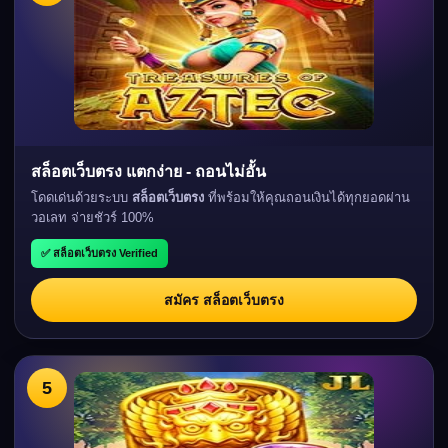
สล็อตเว็บตรง แตกง่าย - ถอนไม่อั้น
โดดเด่นด้วยระบบ
สล็อตเว็บตรง
ที่พร้อมให้คุณถอนเงินได้ทุกยอดผ่าน
วอเลท จ่ายชัวร์ 100%
✅ สล็อตเว็บตรง Verified
สมัคร สล็อตเว็บตรง
5