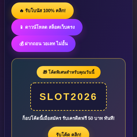
🔥 รับโบนัส 100% คลิก!
📱 ดาวน์โหลด สล็อตเว็บตรง
💰 ฝากถอน วอเลท ไม่อั้น
🎁 โค้ดพิเศษสำหรับคุณวันนี้
SLOT2026
ก็อปโค้ดนี้เมื่อสมัคร รับเครดิตฟรี 50 บาท ทันที!
รับโค้ด คลิก!