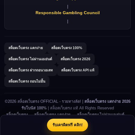
|
Responsible Gambling Council
|
สล็อตเว็บตรง แตกง่าย
สล็อตเว็บตรง 100%
สล็อตเว็บตรง ไม่ผ่านเอเย่นต์
สล็อตเว็บตรง 2026
สล็อตเว็บตรง ฝากถอนวอเลท
สล็อตเว็บตรง API แท้
สล็อตเว็บตรง ถอนไม่อั้น
©2026 สล็อตเว็บตรง OFFICIAL - รวยทางลัด! |
สล็อตเว็บตรง แตกง่าย 2026
รับโบนัส 100%
| สล็อตเว็บตรง แท้ All Rights Reserved
สล็อตเว็บตรง
—
สล็อตเว็บตรง แตกง่าย
—
สล็อตเว็บตรง ไม่ผ่านเอเย่นต์
—
สล็อตเว็บตรง API แท้
รับเครดิตฟรี คลิก!