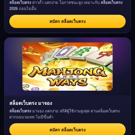
สล็อตเว็บตรง
สาวถ้ำ แตกง่าย โอกาสชนะสูง เหมาะกับ
สล็อตเว็บตรง
2026
ถอนไม่อั้น
สมัคร สล็อตเว็บตรง
สล็อตเว็บตรง มาจอง
สล็อตเว็บตรง
มาจอง แตกง่าย สถิติผู้ใช้งานสูงสุด ผ่านสล็อตเว็บตรง
ฝากถอนวอเลท ไม่มีขั้นต่ำ
สมัคร สล็อตเว็บตรง