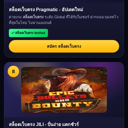
สล็อตเว็บตรง Pragmatic - อัปเดตใหม่
ค่ายเกม
สล็อตเว็บตรง
ระดับ Global ที่ได้รับใบเซอร์ ฝากถอนวอเลทไว
ที่สุดในไทย ไม่ผ่านเอเย่นต์
✅ สล็อตเว็บตรง Verified
สมัคร สล็อตเว็บตรง
8
สล็อตเว็บตรง JILI - ปั่นง่าย แตกชัวร์