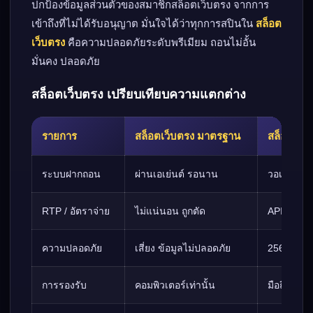
ปกป้องข้อมูลส่วนตัวของสมาชิกสล็อตเว็บตรง จากการ
เข้าถึงที่ไม่ได้รับอนุญาต มั่นใจได้ว่าทุกการสปินใน
สล็อต
เว็บตรง
คือความปลอดภัยระดับพรีเมียม ถอนไม่อั้น
มั่นคง ปลอดภัย
สล็อตเว็บตรง เปรียบเทียบความแตกต่าง
รายการ
สล็อตเว็บตรง มาตรฐาน
สล็อตเว็บ
ระบบฝากถอน
ผ่านเอเย่นต์ รอนาน
วอเลทอัตโนม
RTP / อัตราจ่าย
ไม่แน่นอน ถูกตัด
API แท้ 
ความปลอดภัย
เสี่ยง ข้อมูลไม่ปลอดภัย
256-bit SS
การรองรับ
คอมพิวเตอร์เท่านั้น
มือถือ iOS