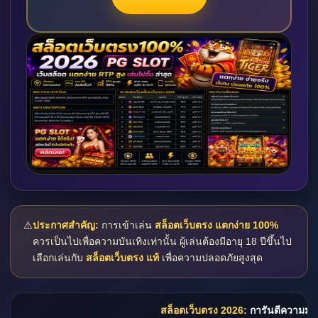
⚠️
ประกาศสำคัญ:
การเข้าเล่น
สล็อตเว็บตรง แตกง่าย 100%
ควรเป็นไปเพื่อความบันเทิงเท่านั้น ผู้เล่นต้องมีอายุ 18 ปีขึ้นไป
เลือกเล่นกับ
สล็อตเว็บตรง แท้
เพื่อความปลอดภัยสูงสุด
สล็อตเว็บตรง 2026:
การันตีความมั่นคง ไม่ผ่