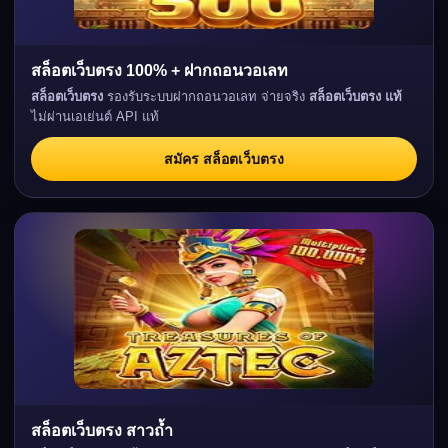
สล็อตเว็บตรง 100% + ฝากถอนวอเลท
สล็อตเว็บตรง
รองรับระบบฝากถอนวอเลท จ่ายจริง
สล็อตเว็บตรง แท้
ไม่ผ่านเอเย่นต์ API แท้
สมัคร สล็อตเว็บตรง
สล็อตเว็บตรง สาวถ้ำ