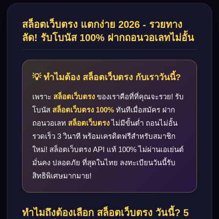
สล็อตเว็บตรง แตกง่าย 2026 - รวยทาง
ลัด! รับโบนัส 100% ฝากถอนวอเลทไม่อั้น
💡 ทำไมต้อง สล็อตเว็บตรง กับเราวันนี้?
เพราะ
สล็อตเว็บตรง
ของเราคือที่ที่คุณจะรวย! รับ
โบนัส
สล็อตเว็บตรง 100%
ทันทีเมื่อสมัคร ฝาก
ถอนวอเลท
สล็อตเว็บตรง
ไม่มีขั้นต่ำ ถอนไม่อั้น
รวดเร็ว 3 วินาที พร้อมเครดิตฟรีสำหรับสมาชิก
ใหม่! สล็อตเว็บตรง API แท้ 100% ไม่ผ่านเอเย่นต์
มั่นคง ปลอดภัย ที่สุดในไทย ลงทะเบียนวันนี้รับ
สิทธิพิเศษมากมาย!
ทำไมถึงต้องเลือก สล็อตเว็บตรง วันนี้? 5