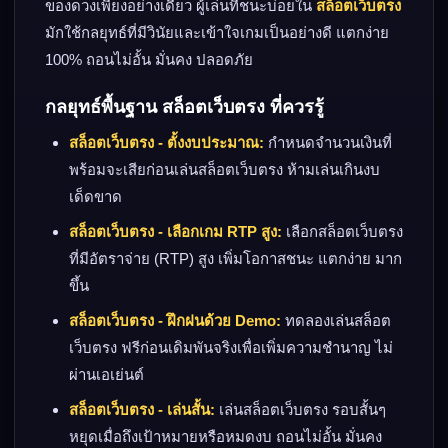
ของดวงเพียงอย่างเดียว ผู้เล่นที่ชนะบ่อยใน
สล็อตเว็บตรง
มักใช้กลยุทธ์ที่มีวินัยและเข้าใจเกมเป็นอย่างดี แตกง่าย
100% ถอนไม่อั้น มั่นคง ปลอดภัย
กลยุทธ์พื้นฐาน สล็อตเว็บตรง ที่ควรรู้
สล็อตเว็บตรง - ตั้งงบประมาณ:
กำหนดจำนวนเงินที่
พร้อมจะเสียก่อนเล่นสล็อตเว็บตรง ห้ามเล่นเกินงบ
เด็ดขาด
สล็อตเว็บตรง - เลือกเกม RTP สูง:
เลือกสล็อตเว็บตรง
ที่มีอัตราจ่าย (RTP) สูง เพิ่มโอกาสชนะ แตกง่าย มาก
ขึ้น
สล็อตเว็บตรง - ฝึกฝนด้วย Demo:
ทดลองเล่นสล็อต
เว็บตรง ฟรีก่อนเดิมพันจริงเพื่อเพิ่มความชำนาญ ไม่
ผ่านเอเย่นต์
สล็อตเว็บตรง - เล่นสั้น:
เล่นสล็อตเว็บตรง รอบสั้นๆ
หยุดเมื่อถึงเป้าหมายหรือหมดงบ ถอนไม่อั้น มั่นคง