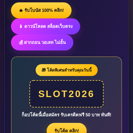
🔥 รับโบนัส 100% คลิก!
📱 ดาวน์โหลด สล็อตเว็บตรง
💰 ฝากถอน วอเลท ไม่อั้น
🎁 โค้ดพิเศษสำหรับคุณวันนี้
SLOT2026
ก็อปโค้ดนี้เมื่อสมัคร รับเครดิตฟรี 50 บาท ทันที!
รับโค้ด คลิก!