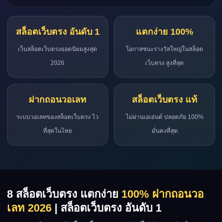
สล็อตเว็บตรง อันดับ 1
แตกง่าย 100%
เว็บสล็อตเว็บตรงยอดนิยมสูงสุด
โอกาสชนะรางวัลใหญ่ในสล็อต
2026
เว็บตรง สูงที่สุด
ฝากถอนวอเลท
สล็อตเว็บตรง แท้
ระบบวอเลทของสล็อตเว็บตรง ไว
ไม่ผ่านเอเย่นต์ ปลอดภัย 100%
ที่สุดในไทย
มั่นคงที่สุด
8 สล็อตเว็บตรง แตกง่าย
100% ฝากถอนวอ
เลท 2026
| สล็อตเว็บตรง อันดับ 1