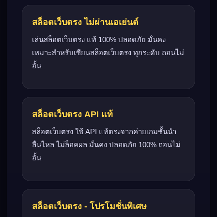
สล็อตเว็บตรง ไม่ผ่านเอเย่นต์
เล่นสล็อตเว็บตรง แท้ 100% ปลอดภัย มั่นคง
เหมาะสำหรับเซียนสล็อตเว็บตรง ทุกระดับ ถอนไม่
อั้น
สล็อตเว็บตรง API แท้
สล็อตเว็บตรง ใช้ API แท้ตรงจากค่ายเกมชั้นนำ
ลื่นไหล ไม่ล็อคผล มั่นคง ปลอดภัย 100% ถอนไม่
อั้น
สล็อตเว็บตรง - โปรโมชั่นพิเศษ