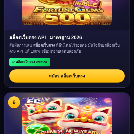
สล็อตเว็บตรง API - มาตรฐาน 2026
สัมผัสการเล่น
สล็อตเว็บตรง
ที่ลื่นไหลไร้รอยต่อ มั่นใจด้วยสล็อตเว็บ
ตรง API แท้ 100% เชื่อมต่อวอเลทปลอดภัย
✅ สล็อตเว็บตรง Verified
สมัคร สล็อตเว็บตรง
6