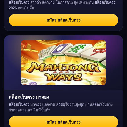
สล็อตเว็บตรง
สาวถ้ำ แตกง่าย โอกาสชนะสูง เหมาะกับ
สล็อตเว็บตรง
2026
ถอนไม่อั้น
สมัคร สล็อตเว็บตรง
สล็อตเว็บตรง มาจอง
สล็อตเว็บตรง
มาจอง แตกง่าย สถิติผู้ใช้งานสูงสุด ผ่านสล็อตเว็บตรง
ฝากถอนวอเลท ไม่มีขั้นต่ำ
สมัคร สล็อตเว็บตรง