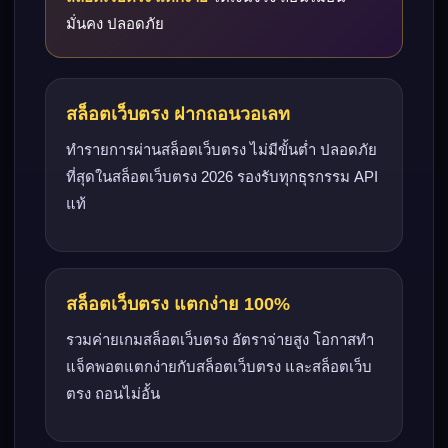
มั่นคง ปลอดภัย
สล็อตเว็บตรง ฝากถอนวอเลท
ทำรายการผ่านสล็อตเว็บตรง ไม่มีขั้นต่ำ ปลอดภัย
ที่สุดในสล็อตเว็บตรง 2026 รองรับทุกธุรกรรม API
แท้
สล็อตเว็บตรง แตกง่าย 100%
รวมค่ายเกมสล็อตเว็บตรง อัตราจ่ายสูง โอกาสทำ
แจ็คพอตแตกง่ายกับสล็อตเว็บตรง และสล็อตเว็บ
ตรง ถอนไม่อั้น