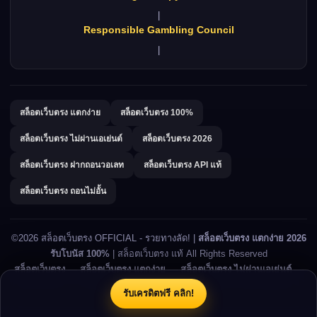
|
Responsible Gambling Council
|
สล็อตเว็บตรง แตกง่าย
สล็อตเว็บตรง 100%
สล็อตเว็บตรง ไม่ผ่านเอเย่นต์
สล็อตเว็บตรง 2026
สล็อตเว็บตรง ฝากถอนวอเลท
สล็อตเว็บตรง API แท้
สล็อตเว็บตรง ถอนไม่อั้น
©2026 สล็อตเว็บตรง OFFICIAL - รวยทางลัด! |
สล็อตเว็บตรง แตกง่าย 2026
รับโบนัส 100%
| สล็อตเว็บตรง แท้ All Rights Reserved
สล็อตเว็บตรง
—
สล็อตเว็บตรง แตกง่าย
—
สล็อตเว็บตรง ไม่ผ่านเอเย่นต์
—
สล็อตเว็บตรง API แท้
รับเครดิตฟรี คลิก!