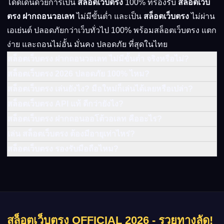
โดดเด่นด้วยการเป็น
สล็อตเว็บตรง
100% ที่รองรับ
สล็อตเว็บ
ตรง ฝากถอนวอเลท
ไม่มีขั้นต่ำ และเป็น
สล็อตเว็บตรง
ไม่ผ่าน
เอเย่นต์ ปลอดภัยกว่าเว็บทั่วไป 100% พร้อมสล็อตเว็บตรง แตก
ง่าย และถอนไม่อั้น มั่นคง ปลอดภัย ที่สุดในไทย
สล็อตเว็บตรง ฝากถอนวอเลท ไม่มีขั้นต่ำ จริงหรือไม่?
สล็อตเว็บตรง 2026 ปลอดภัย 100% ไหม?
สล็อตเว็บตรง เล่นยังไง? มือใหม่ก็เล่นได้เลยหรือเปล่า?
สล็อตเว็บตรง API แท้ ดีกว่ายังไง?
สล็อตเว็บตรง ฝากถอนออโต้วอเลท คืออะไร?
เล่น สล็อตเว็บตรง ต้องมีอายุเท่าไหร่?
สล็อตเว็บตรง รองรับมือถือไหม?
สล็อตเว็บตรง OFFICIAL 2026 - รวยทางลัด!