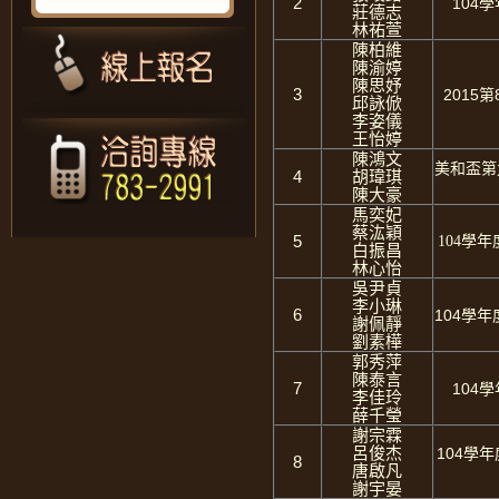
2
104
莊德志
林祐萱
陳柏維
陳渝婷
陳思妤
3
2015
邱詠俽
李姿儀
王怡婷
陳鴻文
美和盃第
4
胡瑋琪
陳大豪
馬奕妃
蔡汯穎
5
104學
白振昌
林心怡
吳尹貞
李小琳
6
104學年
謝佩靜
劉素樺
郭秀萍
陳泰言
7
104
李佳玲
薛千瑩
謝宗霖
呂俊杰
104學
8
唐啟凡
謝宇晏