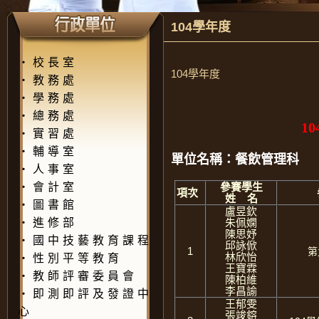
104學年度
‧
校長室
104學年度
‧
教務處
‧
學務處
‧
總務處
10
‧
實習處
‧
輔導室
單位名稱：餐飲管理科
‧
人事室
‧
會計室
參賽學生
項次
姓 名
‧
圖書館
盧昱欽
‧
進修部
朱佩嫻
陳思妤
‧
國中技藝教育課程
邱詠俽
1
第
林欣怡
‧
性別平等教育
王寶霖
‧
教師評審委員會
陳柏維
李昌諭
‧
即測即評及發證中
王郁雯
心
張竣鎔