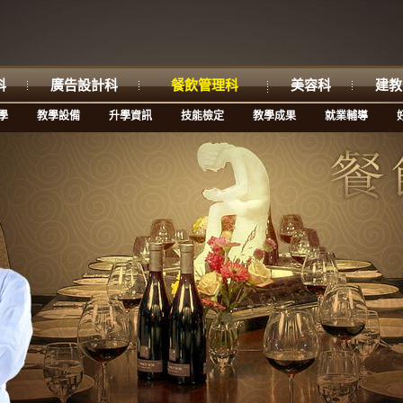
科
廣告設計科
餐飲管理科
美容科
建教
學
教學設備
升學資訊
技能檢定
教學成果
就業輔導