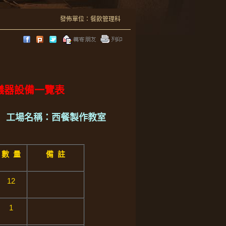
發佈單位：餐飲管理科
要儀器設備一覽表
工場名稱：西餐製作教室
數
量
備
註
12
1