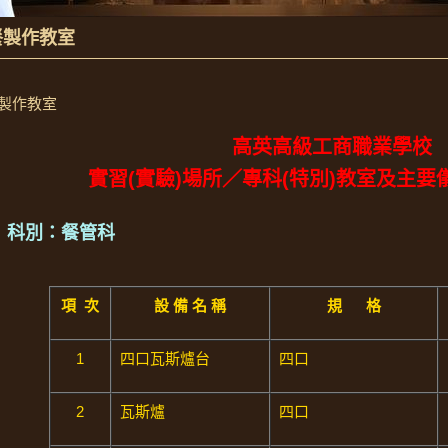
餐製作教室
製作教室
高英高級工商職業學校
實習(實驗)場所／專科(特別)教室及主
科別：餐管科
項
次
設
備
名
稱
規
格
1
四口瓦斯爐台
四口
2
瓦斯爐
四口