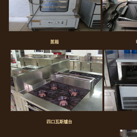
蒸箱 明火
四口瓦斯爐台 製