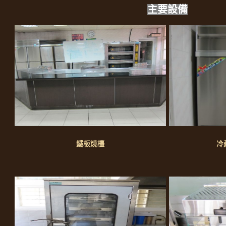
主要設備
鐵板燒檯 冷藏四門