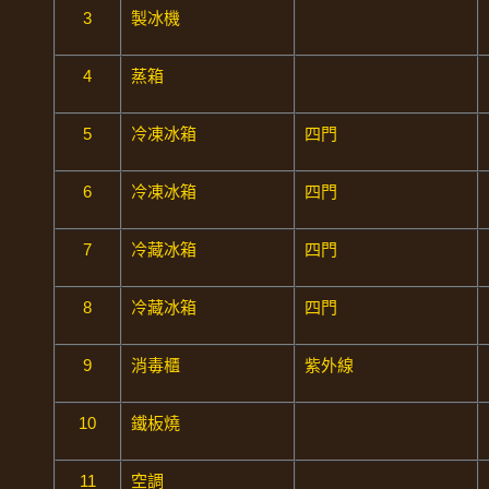
3
製冰機
4
蒸箱
5
冷凍冰箱
四門
6
冷凍冰箱
四門
7
冷藏冰箱
四門
8
冷藏冰箱
四門
9
消毒櫃
紫外線
10
鐵板燒
11
空調