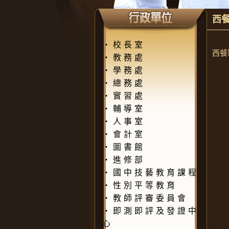
西
‧
校長室
西餐
‧
教務處
‧
學務處
‧
總務處
‧
實習處
‧
輔導室
‧
人事室
‧
會計室
‧
圖書館
‧
進修部
‧
國中技藝教育課程
‧
性別平等教育
‧
教師評審委員會
‧
即測即評及發證中
心