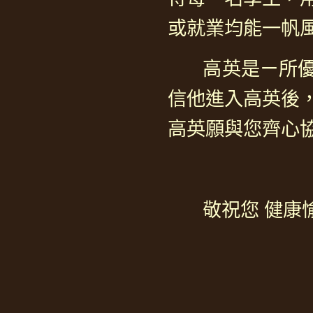
或就業均能一帆
高英是ㄧ所優質
信他進入高英後
高英願與您齊心
敬祝您 