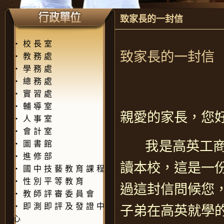
致家長的一封信
‧
校長室
致家長的一封信
‧
教務處
‧
學務處
‧
總務處
‧
實習處
‧
輔導室
親愛的家長，您
‧
人事室
‧
會計室
我是高英工商
‧
圖書館
‧
進修部
讀本校，這是一
‧
國中技藝教育課程
‧
性別平等教育
過這封信問候您
‧
教師評審委員會
‧
即測即評及發證中
子弟在高英就學
心