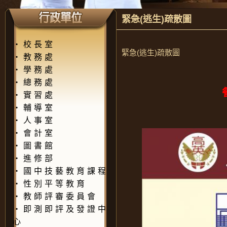
緊急(逃生)疏散圖
‧
校長室
緊急(逃生)疏散圖
‧
教務處
‧
學務處
‧
總務處
‧
實習處
‧
輔導室
‧
人事室
‧
會計室
‧
圖書館
‧
進修部
‧
國中技藝教育課程
‧
性別平等教育
‧
教師評審委員會
‧
即測即評及發證中
心