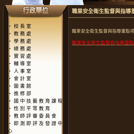
職業安全衛生監督與指導
‧
校長室
職業安全衛生監督與指導重點
‧
教務處
‧
學務處
職業安全衛生監督與指導重點
‧
總務處
‧
實習處
‧
輔導室
‧
人事室
‧
會計室
‧
圖書館
‧
進修部
‧
國中技藝教育課程
‧
性別平等教育
‧
教師評審委員會
‧
即測即評及發證中
心