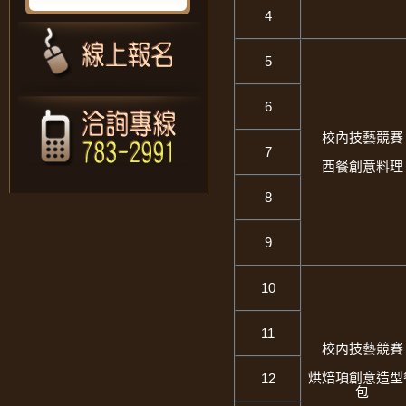
4
5
6
校內技藝競賽
7
西餐創意料理
8
9
10
11
校內技藝競賽
烘焙項創意造型
12
包