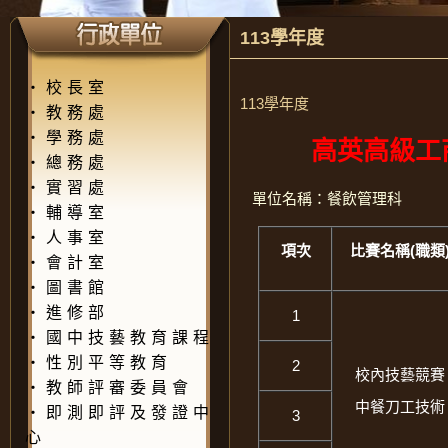
113學年度
‧
校長室
113學年度
‧
教務處
‧
學務處
高英高級工
‧
總務處
‧
實習處
單位名稱：餐飲管理科
‧
輔導室
‧
人事室
項次
比賽名稱(職類
‧
會計室
‧
圖書館
‧
進修部
1
‧
國中技藝教育課程
‧
性別平等教育
2
校內技藝競賽
‧
教師評審委員會
中餐刀工技術
‧
即測即評及發證中
3
心