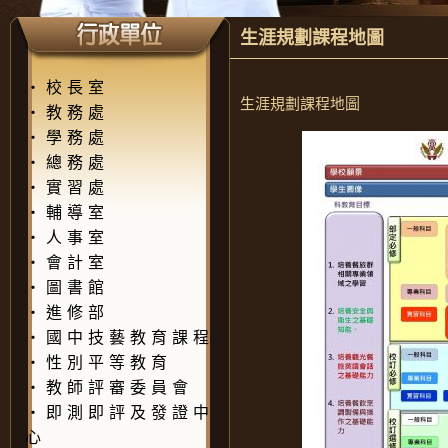
生涯規劃課程地圖
‧
校長室
生涯規劃課程地圖
‧
教務處
‧
學務處
‧
總務處
‧
實習處
‧
輔導室
‧
人事室
‧
會計室
‧
圖書館
‧
進修部
‧
國中技藝教育課程
‧
性別平等教育
‧
教師評審委員會
‧
即測即評及發證中
心