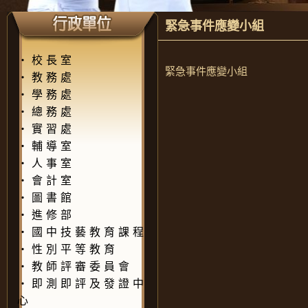
緊急事件應變小組
‧
校長室
緊急事件應變小組
‧
教務處
‧
學務處
‧
總務處
‧
實習處
‧
輔導室
‧
人事室
‧
會計室
‧
圖書館
‧
進修部
‧
國中技藝教育課程
‧
性別平等教育
‧
教師評審委員會
‧
即測即評及發證中
心