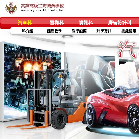
汽車科
電機科
資訊科
廣告設計科
科介紹
課程教學
教學設備
升學資訊
技能檢定