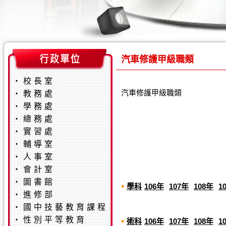
汽車修護甲級職類
‧
校長室
汽車修護甲級職類
‧
教務處
‧
學務處
‧
總務處
‧
實習處
‧
輔導室
‧
人事室
‧
會計室
‧
圖書館
•
學科
106年
107年
108年
1
‧
進修部
‧
國中技藝教育課程
‧
性別平等教育
•
術科
106年
107年
108年
1