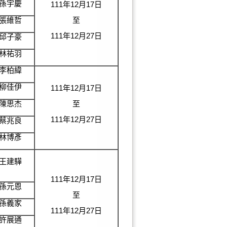
孫宇慶
111年12月17日
張維哲
至
111年12月27日
邱子豪
林祐羽
李柏緯
柳佳伊
111年12月17日
陳思杰
至
111年12月27日
蔡兆良
林博彥
王建驊
111年12月17日
孫元恩
至
孫義家
111年12月27日
許展通