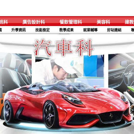
訊科
廣告設計科
餐飲管理科
美容科
建教
備
升學資訊
技能檢定
教學成果
就業輔導
好站連結