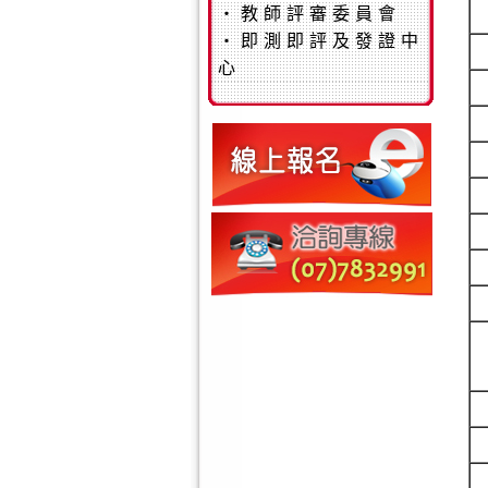
‧
教師評審委員會
‧
即測即評及發證中
心