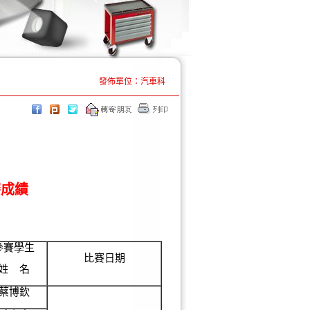
發佈單位：汽車科
賽成績
參賽學生
比賽日期
姓 名
蔡博欽