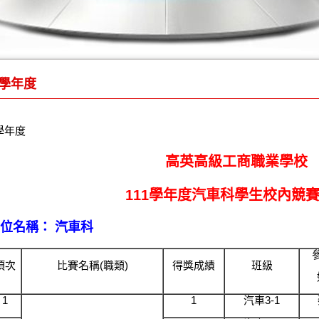
1學年度
1學年度
高英高級工商職業學校
111學年度汽車科學生校內競
位名稱：
汽車科
項次
比賽名稱(職類)
得獎成績
班級
1
1
汽車3-1