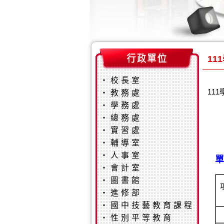
11
‧
校長室
11
‧
教務處
‧
學務處
‧
總務處
‧
實習處
‧
輔導室
‧
人事室
單
‧
會計室
‧
圖書館
‧
進修部
‧
國中技藝教育課程
‧
性別平等教育