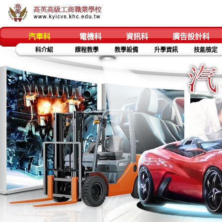
汽車科
電機科
資訊科
廣告設計科
科介紹
課程教學
教學設備
升學資訊
技能檢定