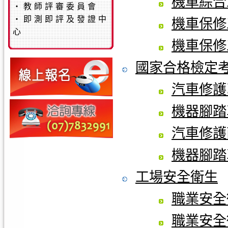
機車綜合
‧
教師評審委員會
‧
即測即評及發證中
機車保修工
心
機車保修工
國家合格檢定
汽車修護
機器腳踏
汽車修護
機器腳踏
工場安全衛生
職業安全
職業安全