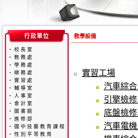
教學設備
‧
校長室
‧
教務處
‧
學務處
實習工場
‧
總務處
‧
實習處
汽車綜合
‧
輔導室
‧
人事室
引擎檢修
‧
會計室
底盤檢修
‧
圖書館
‧
進修部
汽車電機
‧
國中技藝教育課程
‧
性別平等教育