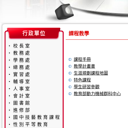
課程教學
‧
校長室
‧
教務處
課程手冊
‧
學務處
教學計畫書
‧
總務處
生涯規劃課程地圖
‧
實習處
特色課程
‧
輔導室
學生研習參觀
‧
人事室
教育部動力機械群科中心
‧
會計室
‧
圖書館
‧
進修部
‧
國中技藝教育課程
‧
性別平等教育