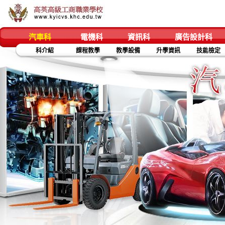
汽車科
電機科
資訊科
廣告設計科
科介紹
課程教學
教學設備
升學資訊
技能檢定