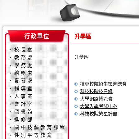
升學區
‧
校長室
升學區
‧
教務處
‧
學務處
‧
總務處
‧
實習處
技專校院招生策進總會
‧
輔導室
科技校院技訊網
‧
人事室
大學網路博覽會
‧
會計室
大學入學考試中心
‧
圖書館
科技校院繁星計畫
‧
進修部
‧
國中技藝教育課程
‧
性別平等教育