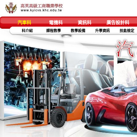
汽車科
電機科
資訊科
廣告設計科
科介紹
課程教學
教學設備
升學資訊
技能檢定