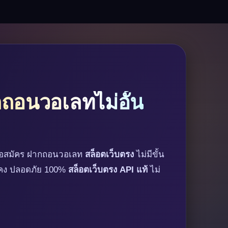
ถอนวอเลทไม่อั้น
ื่อสมัคร ฝากถอนวอเลท
สล็อตเว็บตรง
ไม่มีขั้น
ั่นคง ปลอดภัย 100%
สล็อตเว็บตรง API แท้
ไม่