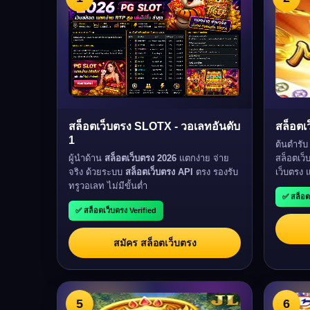
สล็อตเว็บตรง SLOTX - วอเลทอันดับ
สล็อตเ
1
ต้นตำรั
ผู้นำด้าน
สล็อตเว็บตรง 2026
แตกง่าย จ่าย
สล็อตเว็
จริง ด้วยระบบ
สล็อตเว็บตรง API
ตรง รองรับ
เว็บตรง 
ทรูวอเลท ไม่มีขั้นต่ำ
✅ สล็อต
✅ สล็อตเว็บตรง Verified
สมัคร สล็อตเว็บตรง
5
6