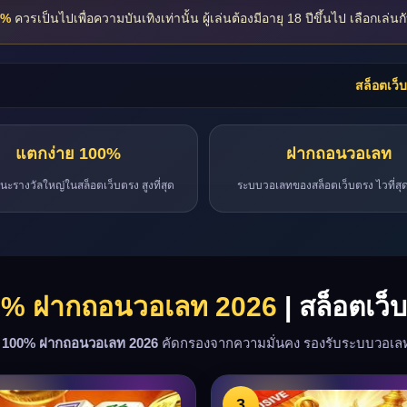
0%
ควรเป็นไปเพื่อความบันเทิงเท่านั้น ผู้เล่นต้องมีอายุ 18 ปีขึ้นไป เลือกเล่น
สล็อตเว็บตรง 2026:
การันตีความมั
แตกง่าย 100%
ฝากถอนวอเลท
ะรางวัลใหญ่ในสล็อตเว็บตรง สูงที่สุด
ระบบวอเลทของสล็อตเว็บตรง ไวที่ส
0% ฝากถอนวอเลท 2026
| สล็อตเว็
นต์ 100% ฝากถอนวอเลท 2026
คัดกรองจากความมั่นคง รองรับระบบวอเลท ก
3