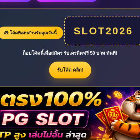
SLOT2026
🎁 โค้ดพิเศษสำหรับคุณวันนี้
ก็อปโค้ดนี้เมื่อสมัคร รับเครดิตฟรี 50 บาท ทันที!
รับโค้ด คลิก!