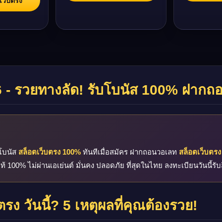
เว็บตรง
 - รวยทางลัด! รับโบนัส 100% ฝากถอ
บโบนัส
สล็อตเว็บตรง 100%
ทันทีเมื่อสมัคร ฝากถอนวอเลท
สล็อตเว็บตรง
้ 100% ไม่ผ่านเอเย่นต์ มั่นคง ปลอดภัย ที่สุดในไทย ลงทะเบียนวันนี้รั
รง วันนี้? 5 เหตุผลที่คุณต้องรวย!