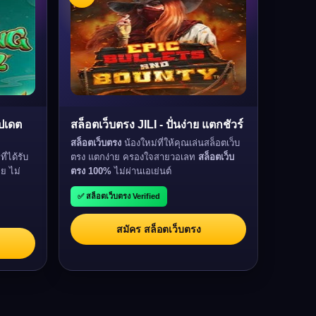
ัปเดต
สล็อตเว็บตรง JILI - ปั่นง่าย แตกชัวร์
สล็อตเว็บตรง
น้องใหม่ที่ให้คุณเล่นสล็อตเว็บ
ี่ได้รับ
ตรง แตกง่าย ครองใจสายวอเลท
สล็อตเว็บ
ย ไม่
ตรง 100%
ไม่ผ่านเอเย่นต์
✅ สล็อตเว็บตรง Verified
สมัคร สล็อตเว็บตรง