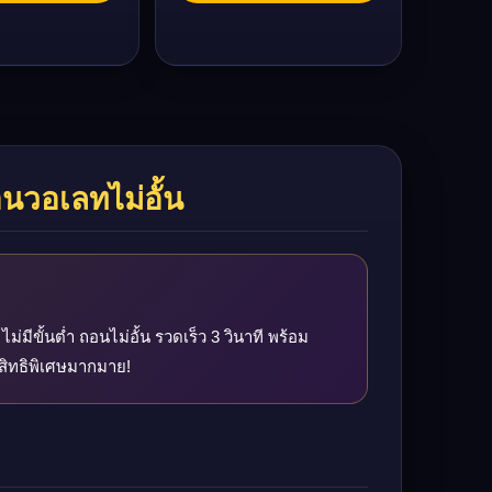
นวอเลทไม่อั้น
ไม่มีขั้นต่ำ ถอนไม่อั้น รวดเร็ว 3 วินาที พร้อม
บสิทธิพิเศษมากมาย!