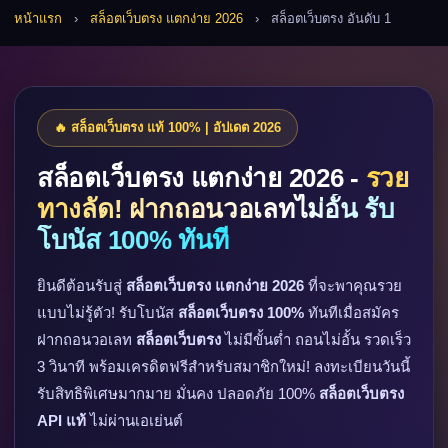
หน้าแรก
›
สล็อตเว็บตรง แตกง่าย 2026
›
สล็อตเว็บตรง อันดับ 1
🔥 สล็อตเว็บตรง แท้ 100% | อัปเดต 2026
สล็อตเว็บตรง แตกง่าย 2026 -
รวย
ทางลัด! ฝากถอนวอเลทไม่อั้น รับ
โบนัส 100% ทันที
ยินดีต้อนรับสู่
สล็อตเว็บตรง แตกง่าย 2026
ที่จะพาคุณรวย
แบบไม่รู้ตัว! รับโบนัส
สล็อตเว็บตรง 100%
ทันทีเมื่อสมัคร
ฝากถอนวอเลท
สล็อตเว็บตรง
ไม่มีขั้นต่ำ ถอนไม่อั้น รวดเร็ว
3 วินาที พร้อมเครดิตฟรีสำหรับสมาชิกใหม่! ลงทะเบียนวันนี้
รับสิทธิพิเศษมากมาย มั่นคง ปลอดภัย 100%
สล็อตเว็บตรง
API แท้
ไม่ผ่านเอเย่นต์