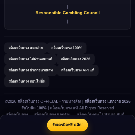
|
Responsible Gambling Council
|
สล็อตเว็บตรง แตกง่าย
สล็อตเว็บตรง 100%
สล็อตเว็บตรง ไม่ผ่านเอเย่นต์
สล็อตเว็บตรง 2026
สล็อตเว็บตรง ฝากถอนวอเลท
สล็อตเว็บตรง API แท้
สล็อตเว็บตรง ถอนไม่อั้น
©2026 สล็อตเว็บตรง OFFICIAL - รวยทางลัด! |
สล็อตเว็บตรง แตกง่าย 2026
รับโบนัส 100%
| สล็อตเว็บตรง แท้ All Rights Reserved
สล็อตเว็บตรง
—
สล็อตเว็บตรง แตกง่าย
—
สล็อตเว็บตรง ไม่ผ่านเอเย่นต์
—
สล็อตเว็บตรง API แท้
รับเครดิตฟรี คลิก!