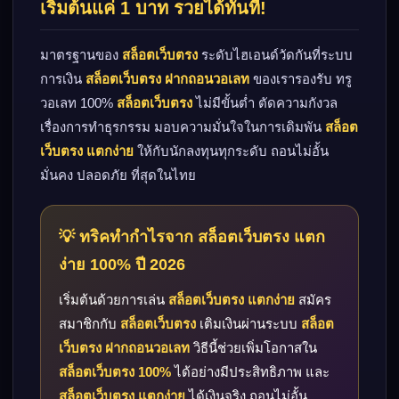
เริ่มต้นแค่ 1 บาท รวยได้ทันที!
มาตรฐานของ
สล็อตเว็บตรง
ระดับไฮเอนด์วัดกันที่ระบบ
การเงิน
สล็อตเว็บตรง ฝากถอนวอเลท
ของเรารองรับ ทรู
วอเลท 100%
สล็อตเว็บตรง
ไม่มีขั้นต่ำ ตัดความกังวล
เรื่องการทำธุรกรรม มอบความมั่นใจในการเดิมพัน
สล็อต
เว็บตรง แตกง่าย
ให้กับนักลงทุนทุกระดับ ถอนไม่อั้น
มั่นคง ปลอดภัย ที่สุดในไทย
💡 ทริคทำกำไรจาก สล็อตเว็บตรง แตก
ง่าย 100% ปี 2026
เริ่มต้นด้วยการเล่น
สล็อตเว็บตรง แตกง่าย
สมัคร
สมาชิกกับ
สล็อตเว็บตรง
เติมเงินผ่านระบบ
สล็อต
เว็บตรง ฝากถอนวอเลท
วิธีนี้ช่วยเพิ่มโอกาสใน
สล็อตเว็บตรง 100%
ได้อย่างมีประสิทธิภาพ และ
สล็อตเว็บตรง แตกง่าย
ได้เงินจริง ถอนไม่อั้น