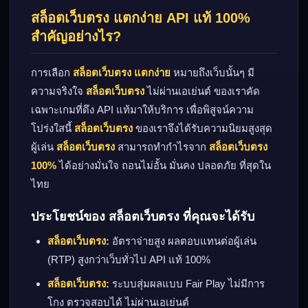
สล็อตเว็บตรง แตกง่าย API แท้ 100%
สำคัญอย่างไร?
การเลือก
สล็อตเว็บตรง แตกง่าย
หมายถึงเว็บนั้นๆ มี
ความจริงใจ
สล็อตเว็บตรง
ไม่ผ่านเอเย่นต์ ของเราคัด
เฉพาะเกมที่ดึง API แท้มาให้บริการ เพื่อพิสูจน์ความ
โปร่งใสนี้
สล็อตเว็บตรง
ของเราจึงได้รับความนิยมสูงสุด
ผู้เล่น
สล็อตเว็บตรง
สามารถทำกำไรจาก
สล็อตเว็บตรง
100%
ได้อย่างมั่นใจ ถอนไม่อั้น มั่นคง ปลอดภัย ที่สุดใน
ไทย
ประโยชน์ของ สล็อตเว็บตรง ที่คุณจะได้รับ
สล็อตเว็บตรง:
อัตราจ่ายสูง ผลตอบแทนต่อผู้เล่น
(RTP) สูงกว่าเว็บทั่วไป API แท้ 100%
สล็อตเว็บตรง:
ระบบสุ่มผลแบบ Fair Play ไม่มีการ
โกง ตรวจสอบได้ ไม่ผ่านเอเย่นต์