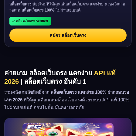
สล็อตเว็บตรง
น้องใหม่ที่ให้คุณเล่นสล็อตเว็บตรง แตกง่าย ครองใจสาย
วอเลท
สล็อตเว็บตรง 100%
ไม่ผ่านเอเย่นต์
✅ สล็อตเว็บตรง Verified
สมัคร สล็อตเว็บตรง
ค่ายเกม สล็อตเว็บตรง แตกง่าย
API แท้
2026
| สล็อตเว็บตรง อันดับ 1
รวมคลังเกมลิขสิทธิ์จาก
สล็อตเว็บตรง แตกง่าย 100% ฝากถอนวอ
เลท 2026
ที่ให้คุณเลือกเล่นสล็อตเว็บตรงด้วยระบบ API แท้ 100%
ไม่ผ่านเอเย่นต์ ถอนไม่อั้น มั่นคง ปลอดภัย