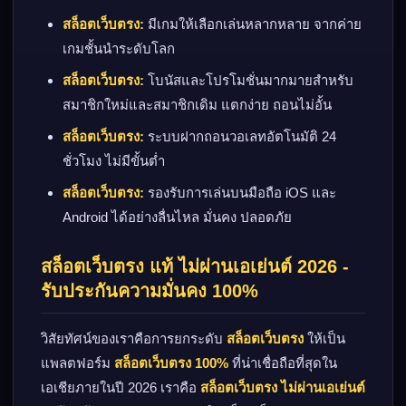
สล็อตเว็บตรง:
มีเกมให้เลือกเล่นหลากหลาย จากค่าย
เกมชั้นนำระดับโลก
สล็อตเว็บตรง:
โบนัสและโปรโมชั่นมากมายสำหรับ
สมาชิกใหม่และสมาชิกเดิม แตกง่าย ถอนไม่อั้น
สล็อตเว็บตรง:
ระบบฝากถอนวอเลทอัตโนมัติ 24
ชั่วโมง ไม่มีขั้นต่ำ
สล็อตเว็บตรง:
รองรับการเล่นบนมือถือ iOS และ
Android ได้อย่างลื่นไหล มั่นคง ปลอดภัย
สล็อตเว็บตรง แท้ ไม่ผ่านเอเย่นต์ 2026 -
รับประกันความมั่นคง 100%
วิสัยทัศน์ของเราคือการยกระดับ
สล็อตเว็บตรง
ให้เป็น
แพลตฟอร์ม
สล็อตเว็บตรง 100%
ที่น่าเชื่อถือที่สุดใน
เอเชียภายในปี 2026 เราคือ
สล็อตเว็บตรง ไม่ผ่านเอเย่นต์