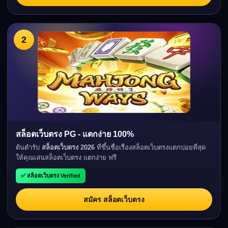
2
สล็อตเว็บตรง PG - แตกง่าย 100%
ต้นตำรับ
สล็อตเว็บตรง 2026
ที่ขึ้นชื่อเรื่องสล็อตเว็บตรงแตกบ่อยที่สุด
ให้คุณเล่นสล็อตเว็บตรง แตกง่าย ฟรี
✅ สล็อตเว็บตรง Verified
สมัคร สล็อตเว็บตรง