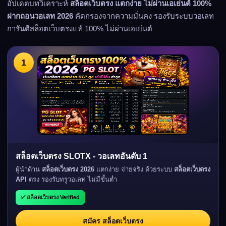
อัปเดตบทวิเคราะห์
สล็อตเว็บตรง แตกง่าย ไม่ผ่านเอเย่นต์ 100%
ฝากถอนวอเลท 2026
คัดกรองจากความมั่นคง รองรับระบบวอเลท
การันตีสล็อตเว็บตรงแท้ 100% ไม่ผ่านเอเย่นต์
1
สล็อตเว็บตรง SLOTX - วอเลทอันดับ 1
ผู้นำด้าน
สล็อตเว็บตรง 2026
แตกง่าย จ่ายจริง ด้วยระบบ
สล็อตเว็บตรง
API
ตรง รองรับทรูวอเลท ไม่มีขั้นต่ำ
✅ สล็อตเว็บตรง Verified
สมัคร สล็อตเว็บตรง