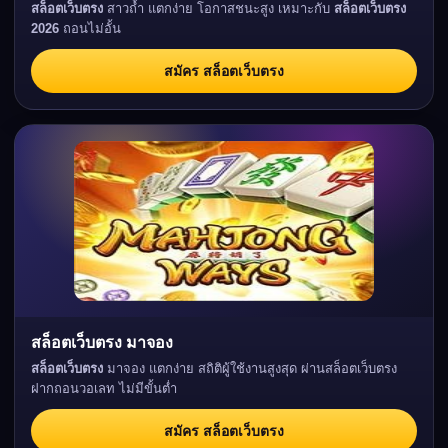
สล็อตเว็บตรง
สาวถ้ำ แตกง่าย โอกาสชนะสูง เหมาะกับ
สล็อตเว็บตรง
2026
ถอนไม่อั้น
สมัคร สล็อตเว็บตรง
สล็อตเว็บตรง มาจอง
สล็อตเว็บตรง
มาจอง แตกง่าย สถิติผู้ใช้งานสูงสุด ผ่านสล็อตเว็บตรง
ฝากถอนวอเลท ไม่มีขั้นต่ำ
สมัคร สล็อตเว็บตรง