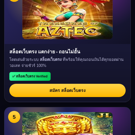
สล็อตเว็บตรง แตกง่าย - ถอนไม่อั้น
โดดเด่นด้วยระบบ
สล็อตเว็บตรง
ที่พร้อมให้คุณถอนเงินได้ทุกยอดผ่าน
วอเลท จ่ายชัวร์ 100%
✅ สล็อตเว็บตรง Verified
สมัคร สล็อตเว็บตรง
5