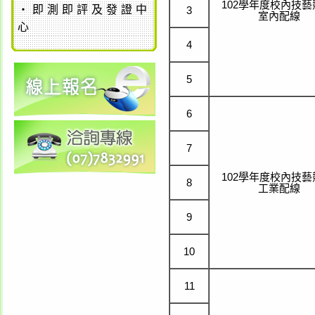
102學年度校內技藝
‧
即測即評及發證中
3
室內配線
心
4
5
6
7
102學年度校內技藝
8
工業配線
9
10
11