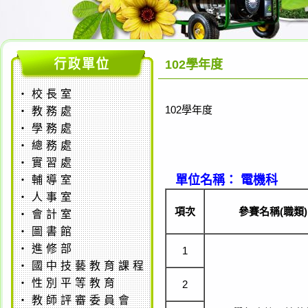
102學年度
‧
校長室
102學年度
‧
教務處
‧
學務處
‧
總務處
‧
實習處
單位名稱： 電機科
‧
輔導室
‧
人事室
項次
參賽名稱(職類)
‧
會計室
‧
圖書館
‧
進修部
1
‧
國中技藝教育課程
‧
性別平等教育
2
‧
教師評審委員會