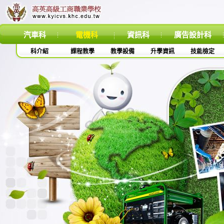
汽車科
電機科
資訊科
廣告設計科
科介紹
課程教學
教學設備
升學資訊
技能檢定