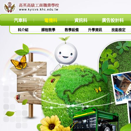
汽車科
電機科
資訊科
廣告設計科
科介紹
課程教學
教學設備
升學資訊
技能檢定