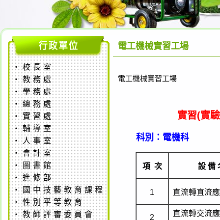
電工機械實習工場
‧
校長室
電工機械實習工場
‧
教務處
‧
學務處
‧
總務處
實習(實
‧
實習處
‧
輔導室
科別
‧
人事室
‧
會計室
‧
圖書館
項 次
設 備 
‧
進修部
‧
國中技藝教育課程
1
直流轉直流應
‧
性別平等教育
直流轉交流應
‧
教師評審委員會
2