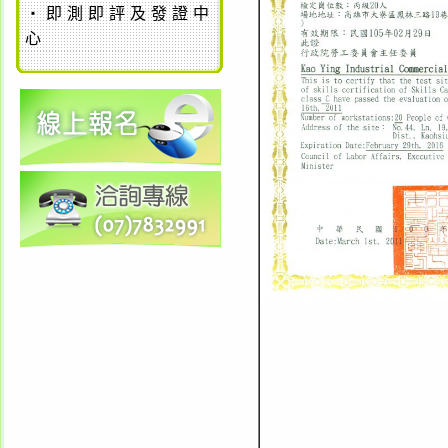
‧
即測即評及發證中
心