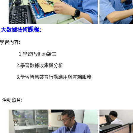
課程
:
、大數據技術
習內容:
1.學習
Python語言
2.
學習數據收集與分析
.學習智慧裝置行動應用與雲端服務
動照片: