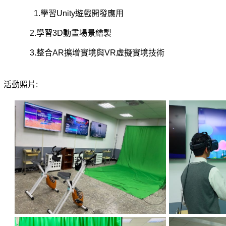
1.
學習Unity遊戲開發應用
2.學習
3D動畫場景繪製
3.
整合AR擴增實境與VR虛擬實境技術
動照片: