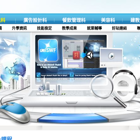
訊科
廣告設計科
餐飲管理科
美容科
建教
備
升學資訊
技能檢定
教學成果
就業輔導
好站連結
色課程