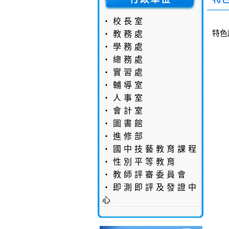
‧
校長室
特色
‧
教務處
‧
學務處
‧
總務處
‧
實習處
‧
輔導室
‧
人事室
‧
會計室
‧
圖書館
‧
進修部
‧
國中技藝教育課程
‧
性別平等教育
‧
教師評審委員會
‧
即測即評及發證中
心