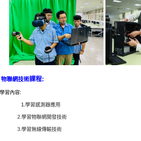
課程
:
、物聯網技術
習內容:
1.
學習感測器應用
2.
學習物聯網開發技術
3.
學習無線傳輸技術