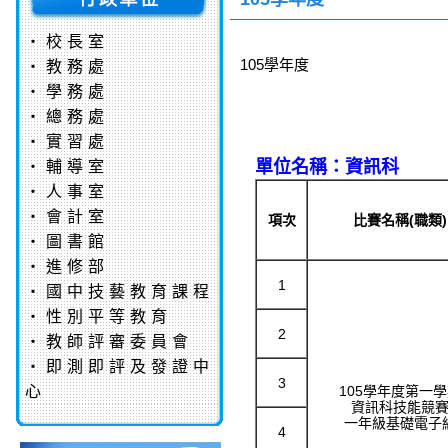
‧
校長室
105學年度
‧
教務處
‧
學務處
‧
總務處
‧
實習處
單位名稱：資訊科
‧
輔導室
‧
人事室
‧
會計室
項次
比賽名稱(職類)
‧
圖書館
‧
進修部
1
‧
國中技藝教育課程
‧
性別平等教育
2
‧
教師評審委員會
‧
即測即評及發證中
3
心
105學年度第一
資訊科技能競
一年級基礎電子
4