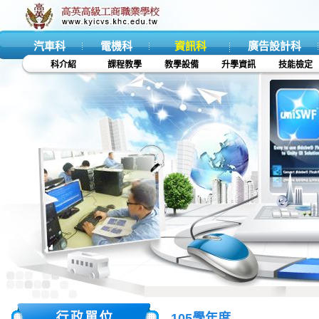
汽車科
電機科
資訊科
廣告設計科
科介紹
課程教學
教學設備
升學資訊
技能檢定
105學年度