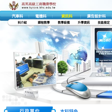
汽車科
電機科
資訊科
廣告設計科
科介紹
課程教學
教學設備
升學資訊
技能檢定
本科特色