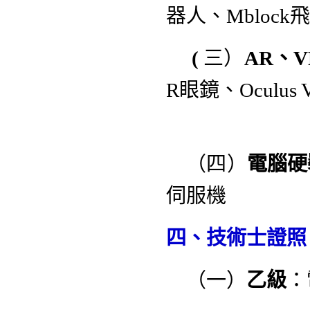
器人、Mbloc
(
三）
AR、
R眼鏡、Oculu
VR
（四）
電腦硬
伺服機
四、技術士證照
（一）
乙級
：