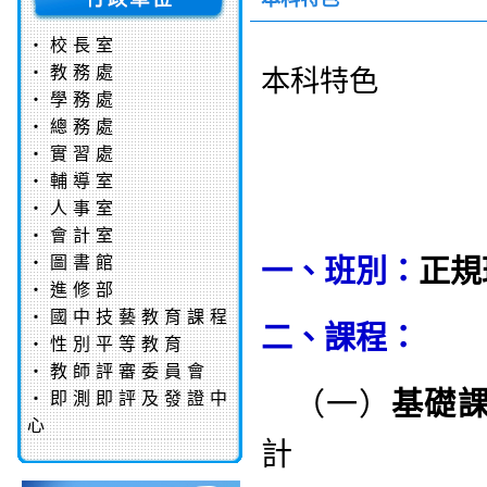
‧
校長室
‧
教務處
本科特色
‧
學務處
‧
總務處
‧
實習處
‧
輔導室
‧
人事室
‧
會計室
‧
圖書館
一、班別：
正規
‧
進修部
‧
國中技藝教育課程
二、課程：
‧
性別平等教育
‧
教師評審委員會
（一）
基礎
‧
即測即評及發證中
心
計