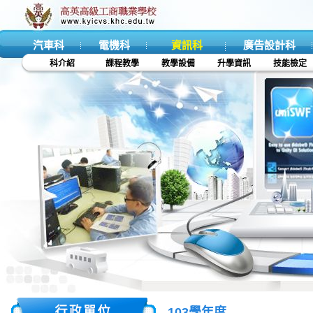
汽車科
電機科
資訊科
廣告設計科
科介紹
課程教學
教學設備
升學資訊
技能檢定
103學年度