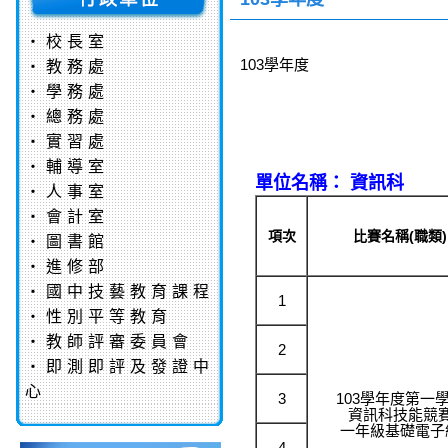
‧
校長室
103學年度
‧
教務處
‧
學務處
‧
總務處
‧
實習處
‧
輔導室
單位名稱： 資訊科
‧
人事室
‧
會計室
項次
比賽名稱(職類)
‧
圖書館
‧
進修部
‧
國中技藝教育課程
1
‧
性別平等教育
‧
教師評審委員會
2
‧
即測即評及發證中
心
3
103學年度第一
資訊科技能競
一年級基礎電子
4