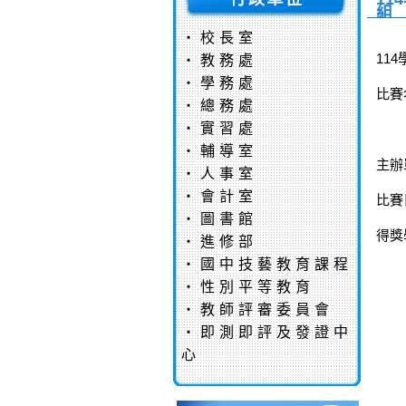
組
‧
校長室
11
‧
教務處
‧
學務處
比賽
‧
總務處
‧
實習處
智
‧
輔導室
主辦
‧
人事室
‧
會計室
比賽
‧
圖書館
得獎
‧
進修部
‧
國中技藝教育課程
第
‧
性別平等教育
‧
教師評審委員會
‧
即測即評及發證中
心