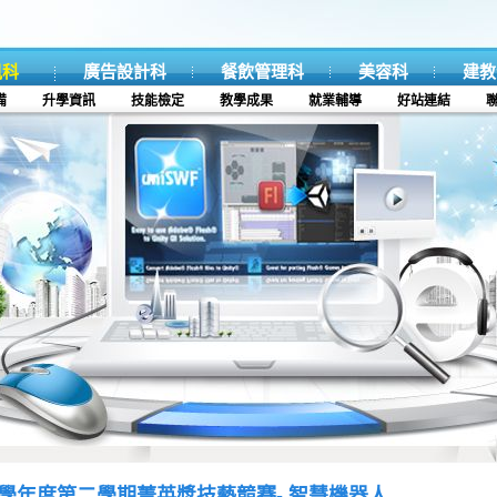
訊科
廣告設計科
餐飲管理科
美容科
建教
備
升學資訊
技能檢定
教學成果
就業輔導
好站連結
4學年度第二學期菁英獎技藝競賽- 智慧機器人