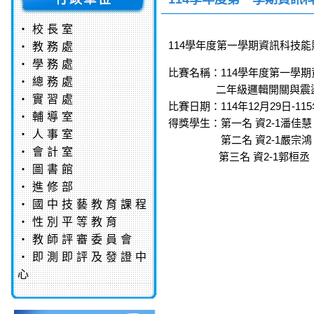
‧
校長室
114學年度第一學期資訊科技
‧
教務處
‧
學務處
比賽名稱：114學年度第一學期
‧
總務處
二年級邏輯開關與震盪
‧
實習處
比賽日期：114年12月29日-115
‧
輔導室
得獎學生：第一名 資2-1潘佳慧
‧
人事室
第二名 資2-1嚴宗鴻
‧
會計室
第三名 資2-1郭桓丞
‧
圖書館
‧
進修部
‧
國中技藝教育課程
‧
性別平等教育
‧
教師評審委員會
‧
即測即評及發證中
心