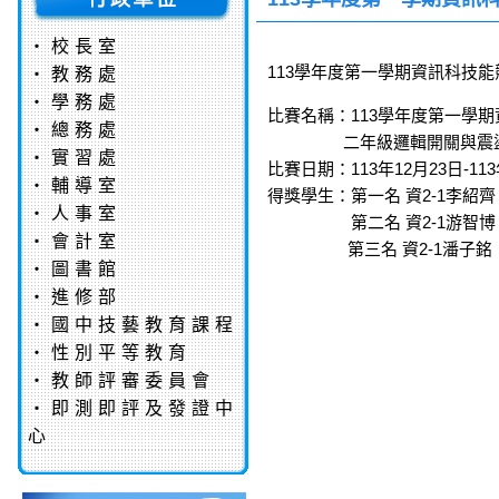
‧
校長室
113學年度第一學期資訊科技
‧
教務處
‧
學務處
比賽名稱：113學年度第一學期
‧
總務處
二年級邏輯開關與震盪
‧
實習處
比賽日期：113年12月23日-113
‧
輔導室
得獎學生：第一名 資2-1李紹齊
‧
人事室
第二名 資2-1游智博
‧
會計室
第三名 資2-1潘子銘
‧
圖書館
‧
進修部
‧
國中技藝教育課程
‧
性別平等教育
‧
教師評審委員會
‧
即測即評及發證中
心