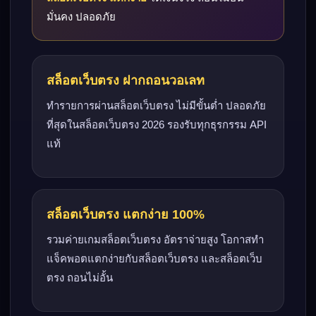
มั่นคง ปลอดภัย
สล็อตเว็บตรง ฝากถอนวอเลท
ทำรายการผ่านสล็อตเว็บตรง ไม่มีขั้นต่ำ ปลอดภัย
ที่สุดในสล็อตเว็บตรง 2026 รองรับทุกธุรกรรม API
แท้
สล็อตเว็บตรง แตกง่าย 100%
รวมค่ายเกมสล็อตเว็บตรง อัตราจ่ายสูง โอกาสทำ
แจ็คพอตแตกง่ายกับสล็อตเว็บตรง และสล็อตเว็บ
ตรง ถอนไม่อั้น