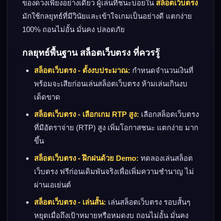
ของดวงเพียงอย่างเดียว ผู้เล่นที่ชนะบ่อยใน
สล็อตเว็บตรง
มักใช้กลยุทธ์ที่มีวินัยและเข้าใจเกมเป็นอย่างดี แตกง่าย
100% ถอนไม่อั้น มั่นคง ปลอดภัย
กลยุทธ์พื้นฐาน สล็อตเว็บตรง ที่ควรรู้
สล็อตเว็บตรง - ตั้งงบประมาณ:
กำหนดจำนวนเงินที่
พร้อมจะเสียก่อนเล่นสล็อตเว็บตรง ห้ามเล่นเกินงบ
เด็ดขาด
สล็อตเว็บตรง - เลือกเกม RTP สูง:
เลือกสล็อตเว็บตรง
ที่มีอัตราจ่าย (RTP) สูง เพิ่มโอกาสชนะ แตกง่าย มาก
ขึ้น
สล็อตเว็บตรง - ฝึกฝนด้วย Demo:
ทดลองเล่นสล็อต
เว็บตรง ฟรีก่อนเดิมพันจริงเพื่อเพิ่มความชำนาญ ไม่
ผ่านเอเย่นต์
สล็อตเว็บตรง - เล่นสั้น:
เล่นสล็อตเว็บตรง รอบสั้นๆ
หยุดเมื่อถึงเป้าหมายหรือหมดงบ ถอนไม่อั้น มั่นคง