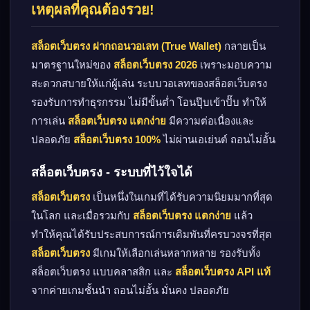
เหตุผลที่คุณต้องรวย!
สล็อตเว็บตรง ฝากถอนวอเลท (True Wallet)
กลายเป็น
มาตรฐานใหม่ของ
สล็อตเว็บตรง 2026
เพราะมอบความ
สะดวกสบายให้แก่ผู้เล่น ระบบวอเลทของสล็อตเว็บตรง
รองรับการทำธุรกรรม ไม่มีขั้นต่ำ โอนปุ๊บเข้าปั๊บ ทำให้
การเล่น
สล็อตเว็บตรง แตกง่าย
มีความต่อเนื่องและ
ปลอดภัย
สล็อตเว็บตรง 100%
ไม่ผ่านเอเย่นต์ ถอนไม่อั้น
สล็อตเว็บตรง - ระบบที่ไว้ใจได้
สล็อตเว็บตรง
เป็นหนึ่งในเกมที่ได้รับความนิยมมากที่สุด
ในโลก และเมื่อรวมกับ
สล็อตเว็บตรง แตกง่าย
แล้ว
ทำให้คุณได้รับประสบการณ์การเดิมพันที่ครบวงจรที่สุด
สล็อตเว็บตรง
มีเกมให้เลือกเล่นหลากหลาย รองรับทั้ง
สล็อตเว็บตรง แบบคลาสสิก และ
สล็อตเว็บตรง API แท้
จากค่ายเกมชั้นนำ ถอนไม่อั้น มั่นคง ปลอดภัย