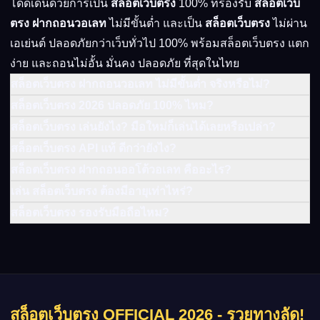
โดดเด่นด้วยการเป็น
สล็อตเว็บตรง
100% ที่รองรับ
สล็อตเว็บ
ตรง ฝากถอนวอเลท
ไม่มีขั้นต่ำ และเป็น
สล็อตเว็บตรง
ไม่ผ่าน
เอเย่นต์ ปลอดภัยกว่าเว็บทั่วไป 100% พร้อมสล็อตเว็บตรง แตก
ง่าย และถอนไม่อั้น มั่นคง ปลอดภัย ที่สุดในไทย
สล็อตเว็บตรง ฝากถอนวอเลท ไม่มีขั้นต่ำ จริงหรือไม่?
สล็อตเว็บตรง 2026 ปลอดภัย 100% ไหม?
สล็อตเว็บตรง เล่นยังไง? มือใหม่ก็เล่นได้เลยหรือเปล่า?
สล็อตเว็บตรง API แท้ ดีกว่ายังไง?
สล็อตเว็บตรง ฝากถอนออโต้วอเลท คืออะไร?
เล่น สล็อตเว็บตรง ต้องมีอายุเท่าไหร่?
สล็อตเว็บตรง รองรับมือถือไหม?
สล็อตเว็บตรง OFFICIAL 2026 - รวยทางลัด!