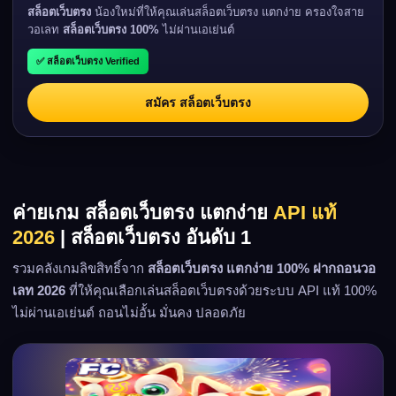
สล็อตเว็บตรง
น้องใหม่ที่ให้คุณเล่นสล็อตเว็บตรง แตกง่าย ครองใจสาย
วอเลท
สล็อตเว็บตรง 100%
ไม่ผ่านเอเย่นต์
✅ สล็อตเว็บตรง Verified
สมัคร สล็อตเว็บตรง
ค่ายเกม สล็อตเว็บตรง แตกง่าย
API แท้
2026
| สล็อตเว็บตรง อันดับ 1
รวมคลังเกมลิขสิทธิ์จาก
สล็อตเว็บตรง แตกง่าย 100% ฝากถอนวอ
เลท 2026
ที่ให้คุณเลือกเล่นสล็อตเว็บตรงด้วยระบบ API แท้ 100%
ไม่ผ่านเอเย่นต์ ถอนไม่อั้น มั่นคง ปลอดภัย