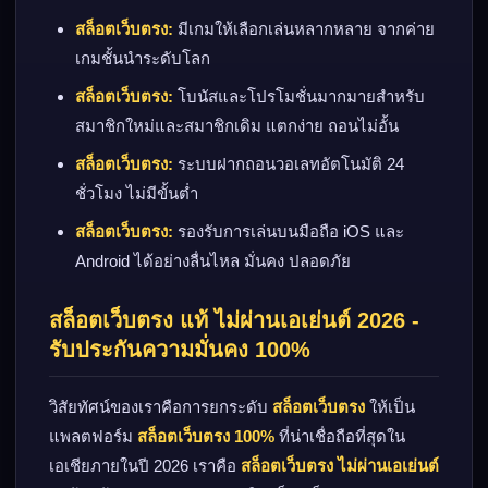
สล็อตเว็บตรง:
มีเกมให้เลือกเล่นหลากหลาย จากค่าย
เกมชั้นนำระดับโลก
สล็อตเว็บตรง:
โบนัสและโปรโมชั่นมากมายสำหรับ
สมาชิกใหม่และสมาชิกเดิม แตกง่าย ถอนไม่อั้น
สล็อตเว็บตรง:
ระบบฝากถอนวอเลทอัตโนมัติ 24
ชั่วโมง ไม่มีขั้นต่ำ
สล็อตเว็บตรง:
รองรับการเล่นบนมือถือ iOS และ
Android ได้อย่างลื่นไหล มั่นคง ปลอดภัย
สล็อตเว็บตรง แท้ ไม่ผ่านเอเย่นต์ 2026 -
รับประกันความมั่นคง 100%
วิสัยทัศน์ของเราคือการยกระดับ
สล็อตเว็บตรง
ให้เป็น
แพลตฟอร์ม
สล็อตเว็บตรง 100%
ที่น่าเชื่อถือที่สุดใน
เอเชียภายในปี 2026 เราคือ
สล็อตเว็บตรง ไม่ผ่านเอเย่นต์