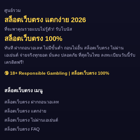
ศูนย์รวม
สล็อตเว็บตรง แตกง่าย 2026
ที่จะพาคุณรวยแบบไม่รู้ตัว! รับโบนัส
สล็อตเว็บตรง 100%
ทันที ฝากถอนวอเลท ไม่มีขั้นต่ำ ถอนไม่อั้น สล็อตเว็บตรง ไม่ผ่าน
เอเย่นต์ จ่ายจริงทุกยอด มั่นคง ปลอดภัย ที่สุดในไทย ลงทะเบียนวันนี้รับ
เครดิตฟรี!
🔞 18+ Responsible Gambling | สล็อตเว็บตรง 100%
สล็อตเว็บตรง เมนู
สล็อตเว็บตรง ฝากถอนวอเลท
สล็อตเว็บตรง แตกง่าย
สล็อตเว็บตรง ไม่ผ่านเอเย่นต์
สล็อตเว็บตรง FAQ