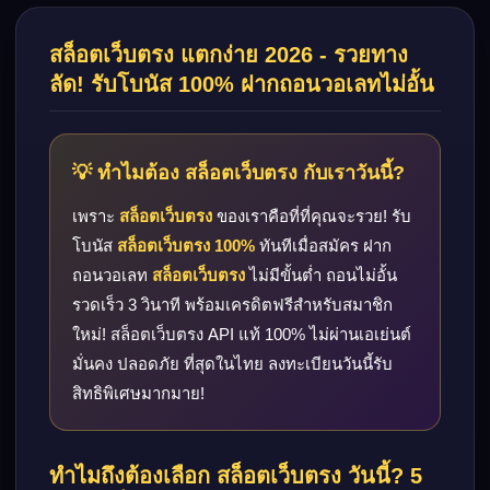
สล็อตเว็บตรง แตกง่าย 2026 - รวยทาง
ลัด! รับโบนัส 100% ฝากถอนวอเลทไม่อั้น
💡 ทำไมต้อง สล็อตเว็บตรง กับเราวันนี้?
เพราะ
สล็อตเว็บตรง
ของเราคือที่ที่คุณจะรวย! รับ
โบนัส
สล็อตเว็บตรง 100%
ทันทีเมื่อสมัคร ฝาก
ถอนวอเลท
สล็อตเว็บตรง
ไม่มีขั้นต่ำ ถอนไม่อั้น
รวดเร็ว 3 วินาที พร้อมเครดิตฟรีสำหรับสมาชิก
ใหม่! สล็อตเว็บตรง API แท้ 100% ไม่ผ่านเอเย่นต์
มั่นคง ปลอดภัย ที่สุดในไทย ลงทะเบียนวันนี้รับ
สิทธิพิเศษมากมาย!
ทำไมถึงต้องเลือก สล็อตเว็บตรง วันนี้? 5