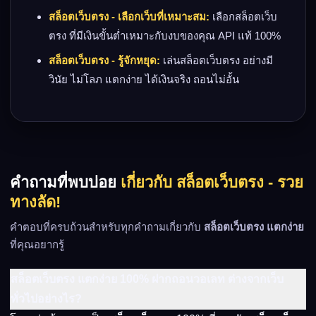
สล็อตเว็บตรง - เลือกเว็บที่เหมาะสม:
เลือกสล็อตเว็บ
ตรง ที่มีเงินขั้นต่ำเหมาะกับงบของคุณ API แท้ 100%
สล็อตเว็บตรง - รู้จักหยุด:
เล่นสล็อตเว็บตรง อย่างมี
วินัย ไม่โลภ แตกง่าย ได้เงินจริง ถอนไม่อั้น
คำถามที่พบบ่อย
เกี่ยวกับ สล็อตเว็บตรง - รวย
ทางลัด!
คำตอบที่ครบถ้วนสำหรับทุกคำถามเกี่ยวกับ
สล็อตเว็บตรง แตกง่าย
ที่คุณอยากรู้
สล็อตเว็บตรง แตกง่าย 100% ฝากถอนวอเลท ต่างจากเว็บ
ทั่วไปอย่างไร?