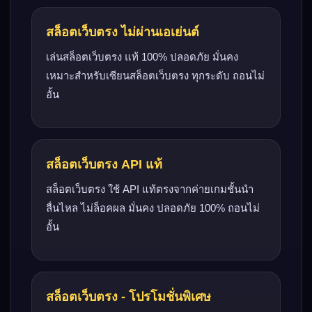
สล็อตเว็บตรง ไม่ผ่านเอเย่นต์
เล่นสล็อตเว็บตรง แท้ 100% ปลอดภัย มั่นคง
เหมาะสำหรับเซียนสล็อตเว็บตรง ทุกระดับ ถอนไม่
อั้น
สล็อตเว็บตรง API แท้
สล็อตเว็บตรง ใช้ API แท้ตรงจากค่ายเกมชั้นนำ
ลื่นไหล ไม่ล็อคผล มั่นคง ปลอดภัย 100% ถอนไม่
อั้น
สล็อตเว็บตรง - โปรโมชั่นพิเศษ