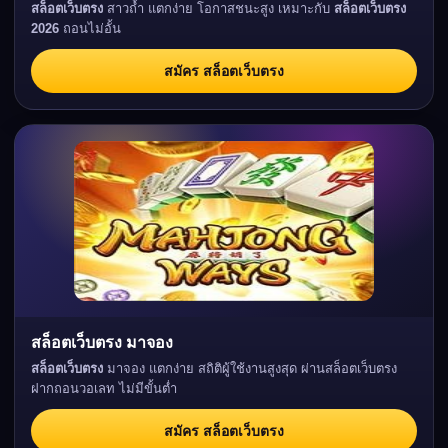
สล็อตเว็บตรง
สาวถ้ำ แตกง่าย โอกาสชนะสูง เหมาะกับ
สล็อตเว็บตรง
2026
ถอนไม่อั้น
สมัคร สล็อตเว็บตรง
สล็อตเว็บตรง มาจอง
สล็อตเว็บตรง
มาจอง แตกง่าย สถิติผู้ใช้งานสูงสุด ผ่านสล็อตเว็บตรง
ฝากถอนวอเลท ไม่มีขั้นต่ำ
สมัคร สล็อตเว็บตรง