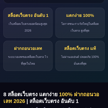
สล็อตเว็บตรง อันดับ 1
แตกง่าย 100%
เว็บสล็อตเว็บตรงยอดนิยมสูงสุด
โอกาสชนะรางวัลใหญ่ในสล็อต
2026
เว็บตรง สูงที่สุด
ฝากถอนวอเลท
สล็อตเว็บตรง แท้
ระบบวอเลทของสล็อตเว็บตรง ไว
ไม่ผ่านเอเย่นต์ ปลอดภัย 100%
ที่สุดในไทย
มั่นคงที่สุด
8 สล็อตเว็บตรง แตกง่าย
100% ฝากถอนวอ
เลท 2026
| สล็อตเว็บตรง อันดับ 1