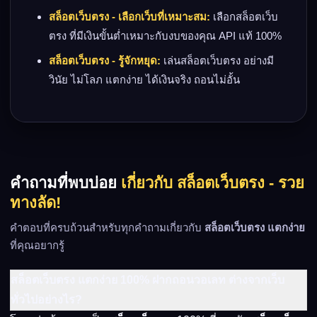
สล็อตเว็บตรง - เลือกเว็บที่เหมาะสม:
เลือกสล็อตเว็บ
ตรง ที่มีเงินขั้นต่ำเหมาะกับงบของคุณ API แท้ 100%
สล็อตเว็บตรง - รู้จักหยุด:
เล่นสล็อตเว็บตรง อย่างมี
วินัย ไม่โลภ แตกง่าย ได้เงินจริง ถอนไม่อั้น
คำถามที่พบบ่อย
เกี่ยวกับ สล็อตเว็บตรง - รวย
ทางลัด!
คำตอบที่ครบถ้วนสำหรับทุกคำถามเกี่ยวกับ
สล็อตเว็บตรง แตกง่าย
ที่คุณอยากรู้
สล็อตเว็บตรง แตกง่าย 100% ฝากถอนวอเลท ต่างจากเว็บ
ทั่วไปอย่างไร?