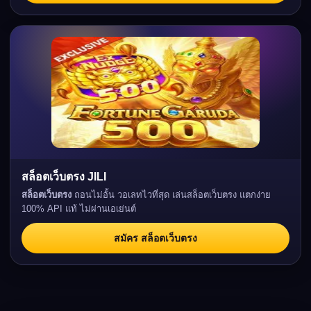
สล็อตเว็บตรง JILI
สล็อตเว็บตรง
ถอนไม่อั้น วอเลทไวที่สุด เล่นสล็อตเว็บตรง แตกง่าย
100% API แท้ ไม่ผ่านเอเย่นต์
สมัคร สล็อตเว็บตรง