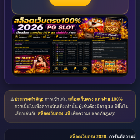
⚠️
ประกาศสำคัญ:
การเข้าเล่น
สล็อตเว็บตรง แตกง่าย 100%
ควรเป็นไปเพื่อความบันเทิงเท่านั้น ผู้เล่นต้องมีอายุ 18 ปีขึ้นไป
เลือกเล่นกับ
สล็อตเว็บตรง แท้
เพื่อความปลอดภัยสูงสุด
สล็อตเว็บตรง 2026:
การันตีความมั่นคง ไม่ผ่า