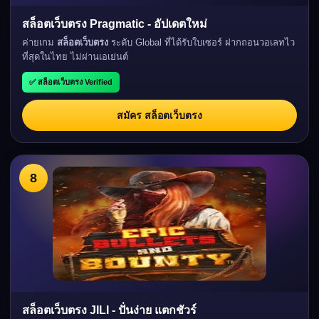
สล็อตเว็บตรง Pragmatic - อัปเดตใหม่
ค่ายเกม
สล็อตเว็บตรง
ระดับ Global ที่ได้รับใบเซอร์ ฝากถอนวอเลทไว
ที่สุดในไทย ไม่ผ่านเอเย่นต์
✅ สล็อตเว็บตรง Verified
สมัคร สล็อตเว็บตรง
8
สล็อตเว็บตรง JILI - ปั่นง่าย แตกชัวร์