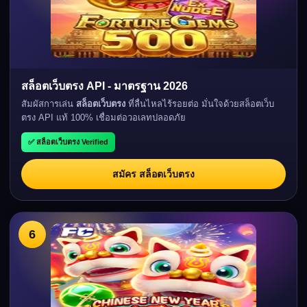
สล็อตเว็บตรง API - มาตรฐาน 2026
สัมผัสการเล่น
สล็อตเว็บตรง
ที่ลื่นไหลไร้รอยต่อ มั่นใจด้วยสล็อตเว็บ
ตรง API แท้ 100% เชื่อมต่อวอเลทปลอดภัย
✅ สล็อตเว็บตรง Verified
สมัคร สล็อตเว็บตรง
6