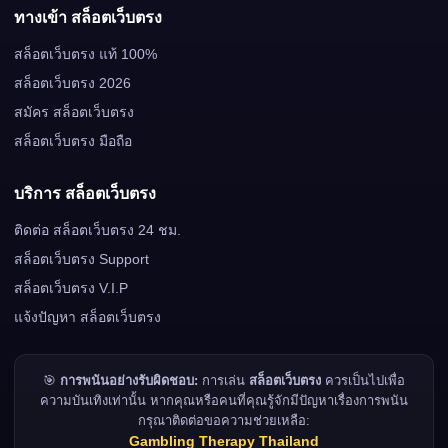
ทางเข้า สล็อตเว็บตรง
สล็อตเว็บตรง แท้ 100%
สล็อตเว็บตรง 2026
สมัคร สล็อตเว็บตรง
สล็อตเว็บตรง มือถือ
บริการ สล็อตเว็บตรง
ติดต่อ สล็อตเว็บตรง 24 ชม.
สล็อตเว็บตรง Support
สล็อตเว็บตรง V.I.P
แจ้งปัญหา สล็อตเว็บตรง
🎯
การพนันอย่างรับผิดชอบ:
การเล่น
สล็อตเว็บตรง
ควรเป็นไปเพื่อ
ความบันเทิงเท่านั้น หากคุณหรือคนที่คุณรู้จักมีปัญหาเรื่องการพนัน
กรุณาติดต่อขอความช่วยเหลือ:
Gambling Therapy Thailand