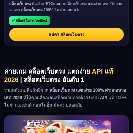
สล็อตเว็บตรง
น้องใหม่ที่ให้คุณเล่นสล็อตเว็บตรง แตกง่าย ครองใจสาย
วอเลท
สล็อตเว็บตรง 100%
ไม่ผ่านเอเย่นต์
✅ สล็อตเว็บตรง Verified
สมัคร สล็อตเว็บตรง
ค่ายเกม สล็อตเว็บตรง แตกง่าย
API แท้
2026
| สล็อตเว็บตรง อันดับ 1
รวมคลังเกมลิขสิทธิ์จาก
สล็อตเว็บตรง แตกง่าย 100% ฝากถอนวอ
เลท 2026
ที่ให้คุณเลือกเล่นสล็อตเว็บตรงด้วยระบบ API แท้ 100%
ไม่ผ่านเอเย่นต์ ถอนไม่อั้น มั่นคง ปลอดภัย