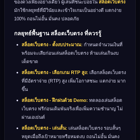
ของดวงเพียงอย่างเดียว ผู้เล่นที่ชนะบ่อยใน
สล็อตเว็บตรง
มักใช้กลยุทธ์ที่มีวินัยและเข้าใจเกมเป็นอย่างดี แตกง่าย
100% ถอนไม่อั้น มั่นคง ปลอดภัย
กลยุทธ์พื้นฐาน สล็อตเว็บตรง ที่ควรรู้
สล็อตเว็บตรง - ตั้งงบประมาณ:
กำหนดจำนวนเงินที่
พร้อมจะเสียก่อนเล่นสล็อตเว็บตรง ห้ามเล่นเกินงบ
เด็ดขาด
สล็อตเว็บตรง - เลือกเกม RTP สูง:
เลือกสล็อตเว็บตรง
ที่มีอัตราจ่าย (RTP) สูง เพิ่มโอกาสชนะ แตกง่าย มาก
ขึ้น
สล็อตเว็บตรง - ฝึกฝนด้วย Demo:
ทดลองเล่นสล็อต
เว็บตรง ฟรีก่อนเดิมพันจริงเพื่อเพิ่มความชำนาญ ไม่
ผ่านเอเย่นต์
สล็อตเว็บตรง - เล่นสั้น:
เล่นสล็อตเว็บตรง รอบสั้นๆ
หยุดเมื่อถึงเป้าหมายหรือหมดงบ ถอนไม่อั้น มั่นคง