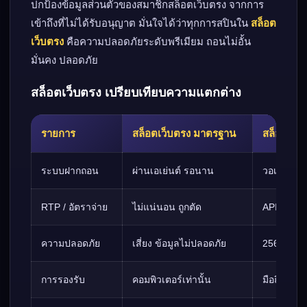
ปกป้องข้อมูลส่วนตัวของสมาชิกสล็อตเว็บตรง จากการ
เข้าถึงที่ไม่ได้รับอนุญาต มั่นใจได้ว่าทุกการสปินใน
สล็อต
เว็บตรง
คือความปลอดภัยระดับพรีเมียม ถอนไม่อั้น
มั่นคง ปลอดภัย
สล็อตเว็บตรง เปรียบเทียบความแตกต่าง
รายการ
สล็อตเว็บตรง มาตรฐาน
สล็อตเว็บ
ระบบฝากถอน
ผ่านเอเย่นต์ รอนาน
วอเลทอัตโนม
RTP / อัตราจ่าย
ไม่แน่นอน ถูกตัด
API แท้ 
ความปลอดภัย
เสี่ยง ข้อมูลไม่ปลอดภัย
256-bit SS
การรองรับ
คอมพิวเตอร์เท่านั้น
มือถือ iOS