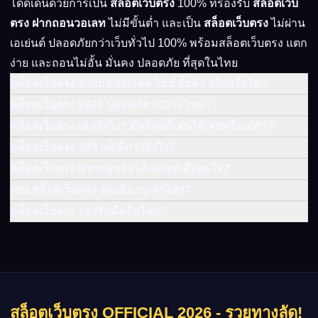
โดดเด่นด้วยการเป็น
สล็อตเว็บตรง
100% ที่รองรับ
สล็อตเว็บ
ตรง ฝากถอนวอเลท
ไม่มีขั้นต่ำ และเป็น
สล็อตเว็บตรง
ไม่ผ่าน
เอเย่นต์ ปลอดภัยกว่าเว็บทั่วไป 100% พร้อมสล็อตเว็บตรง แตก
ง่าย และถอนไม่อั้น มั่นคง ปลอดภัย ที่สุดในไทย
สล็อตเว็บตรง ฝากถอนวอเลท ไม่มีขั้นต่ำ จริงหรือไม่?
สล็อตเว็บตรง 2026 ปลอดภัย 100% ไหม?
สล็อตเว็บตรง เล่นยังไง? มือใหม่ก็เล่นได้เลยหรือเปล่า?
สล็อตเว็บตรง API แท้ ดีกว่ายังไง?
สล็อตเว็บตรง ฝากถอนออโต้วอเลท คืออะไร?
เล่น สล็อตเว็บตรง ต้องมีอายุเท่าไหร่?
สล็อตเว็บตรง รองรับมือถือไหม?
สล็อตเว็บตรง OFFICIAL 2026 - รวยทางลัด!