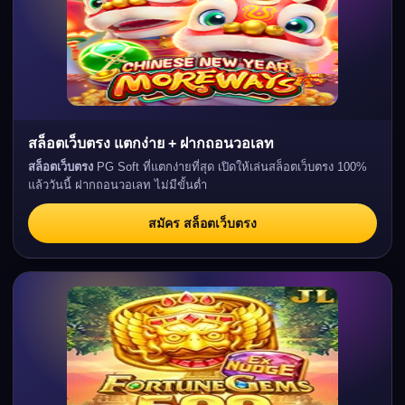
สล็อตเว็บตรง แตกง่าย + ฝากถอนวอเลท
สล็อตเว็บตรง
PG Soft ที่แตกง่ายที่สุด เปิดให้เล่นสล็อตเว็บตรง 100%
แล้ววันนี้ ฝากถอนวอเลท ไม่มีขั้นต่ำ
สมัคร สล็อตเว็บตรง