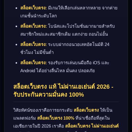
สล็อตเว็บตรง:
มีเกมให้เลือกเล่นหลากหลาย จากค่าย
เกมชั้นนำระดับโลก
สล็อตเว็บตรง:
โบนัสและโปรโมชั่นมากมายสำหรับ
สมาชิกใหม่และสมาชิกเดิม แตกง่าย ถอนไม่อั้น
สล็อตเว็บตรง:
ระบบฝากถอนวอเลทอัตโนมัติ 24
ชั่วโมง ไม่มีขั้นต่ำ
สล็อตเว็บตรง:
รองรับการเล่นบนมือถือ iOS และ
Android ได้อย่างลื่นไหล มั่นคง ปลอดภัย
สล็อตเว็บตรง แท้ ไม่ผ่านเอเย่นต์ 2026 -
รับประกันความมั่นคง 100%
วิสัยทัศน์ของเราคือการยกระดับ
สล็อตเว็บตรง
ให้เป็น
แพลตฟอร์ม
สล็อตเว็บตรง 100%
ที่น่าเชื่อถือที่สุดใน
เอเชียภายในปี 2026 เราคือ
สล็อตเว็บตรง ไม่ผ่านเอเย่นต์