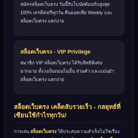
สมัครสล็อตเว็บตรง วันนี้รับโบนัสต้อนรับสูงสุด
100% เครดิตฟรีทุกวัน คืนยอดเสีย Weekly และ
สล็อตเว็บตรง แตกง่าย
สล็อตเว็บตรง - VIP Privilege
สมาชิก VIP สล็อตเว็บตรง ได้รับสิทธิพิเศษ
มากมาย ทั้งวงเงินถอนไม่อั้น ส่วนตัว และแม่นยำ
สล็อตเว็บตรง แตกง่าย
สล็อตเว็บตรง เคล็ดลับรวยเร็ว - กลยุทธ์ที่
เซียนใช้กําไรทุกวัน!
การเล่น
สล็อตเว็บตรง
ให้ประสบความสำเร็จไม่ใช่เรื่อง