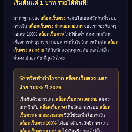
เริ่มต้นแค่ 1 บาท รวยได้ทันที!
มาตรฐานของ
สล็อตเว็บตรง
ระดับไฮเอนด์วัดกันที่ระบบ
การเงิน
สล็อตเว็บตรง ฝากถอนวอเลท
ของเรารองรับ ทรู
วอเลท 100%
สล็อตเว็บตรง
ไม่มีขั้นต่ำ ตัดความกังวล
เรื่องการทำธุรกรรม มอบความมั่นใจในการเดิมพัน
สล็อต
เว็บตรง แตกง่าย
ให้กับนักลงทุนทุกระดับ ถอนไม่อั้น
มั่นคง ปลอดภัย ที่สุดในไทย
💡 ทริคทำกำไรจาก สล็อตเว็บตรง แตก
ง่าย 100% ปี 2026
เริ่มต้นด้วยการเล่น
สล็อตเว็บตรง แตกง่าย
สมัคร
สมาชิกกับ
สล็อตเว็บตรง
เติมเงินผ่านระบบ
สล็อต
เว็บตรง ฝากถอนวอเลท
วิธีนี้ช่วยเพิ่มโอกาสใน
สล็อตเว็บตรง 100%
ได้อย่างมีประสิทธิภาพ และ
สล็อตเว็บตรง แตกง่าย
ได้เงินจริง ถอนไม่อั้น