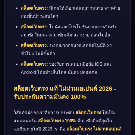
สล็อตเว็บตรง:
มีเกมให้เลือกเล่นหลากหลาย จากค่าย
เกมชั้นนำระดับโลก
สล็อตเว็บตรง:
โบนัสและโปรโมชั่นมากมายสำหรับ
สมาชิกใหม่และสมาชิกเดิม แตกง่าย ถอนไม่อั้น
สล็อตเว็บตรง:
ระบบฝากถอนวอเลทอัตโนมัติ 24
ชั่วโมง ไม่มีขั้นต่ำ
สล็อตเว็บตรง:
รองรับการเล่นบนมือถือ iOS และ
Android ได้อย่างลื่นไหล มั่นคง ปลอดภัย
สล็อตเว็บตรง แท้ ไม่ผ่านเอเย่นต์ 2026 -
รับประกันความมั่นคง 100%
วิสัยทัศน์ของเราคือการยกระดับ
สล็อตเว็บตรง
ให้เป็น
แพลตฟอร์ม
สล็อตเว็บตรง 100%
ที่น่าเชื่อถือที่สุดใน
เอเชียภายในปี 2026 เราคือ
สล็อตเว็บตรง ไม่ผ่านเอเย่นต์