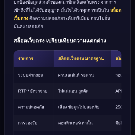
ปกป้องข้อมูลส่วนตัวของสมาชิกสล็อตเว็บตรง จากการ
เข้าถึงที่ไม่ได้รับอนุญาต มั่นใจได้ว่าทุกการสปินใน
สล็อต
เว็บตรง
คือความปลอดภัยระดับพรีเมียม ถอนไม่อั้น
มั่นคง ปลอดภัย
สล็อตเว็บตรง เปรียบเทียบความแตกต่าง
รายการ
สล็อตเว็บตรง มาตรฐาน
สล็อตเว็บ
ระบบฝากถอน
ผ่านเอเย่นต์ รอนาน
วอเลทอัตโนม
RTP / อัตราจ่าย
ไม่แน่นอน ถูกตัด
API แท้ 
ความปลอดภัย
เสี่ยง ข้อมูลไม่ปลอดภัย
256-bit SS
การรองรับ
คอมพิวเตอร์เท่านั้น
มือถือ iOS