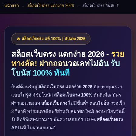
หน้าแรก
›
สล็อตเว็บตรง แตกง่าย 2026
›
สล็อตเว็บตรง อันดับ 1
🔥 สล็อตเว็บตรง แท้ 100% | อัปเดต 2026
สล็อตเว็บตรง แตกง่าย 2026 -
รวย
ทางลัด! ฝากถอนวอเลทไม่อั้น รับ
โบนัส 100% ทันที
ยินดีต้อนรับสู่
สล็อตเว็บตรง แตกง่าย 2026
ที่จะพาคุณรวย
แบบไม่รู้ตัว! รับโบนัส
สล็อตเว็บตรง 100%
ทันทีเมื่อสมัคร
ฝากถอนวอเลท
สล็อตเว็บตรง
ไม่มีขั้นต่ำ ถอนไม่อั้น รวดเร็ว
3 วินาที พร้อมเครดิตฟรีสำหรับสมาชิกใหม่! ลงทะเบียนวันนี้
รับสิทธิพิเศษมากมาย มั่นคง ปลอดภัย 100%
สล็อตเว็บตรง
API แท้
ไม่ผ่านเอเย่นต์