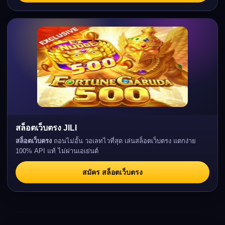
สล็อตเว็บตรง JILI
สล็อตเว็บตรง
ถอนไม่อั้น วอเลทไวที่สุด เล่นสล็อตเว็บตรง แตกง่าย
100% API แท้ ไม่ผ่านเอเย่นต์
สมัคร สล็อตเว็บตรง