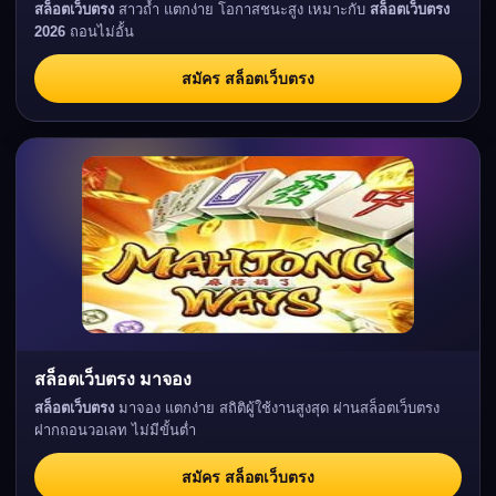
สล็อตเว็บตรง
สาวถ้ำ แตกง่าย โอกาสชนะสูง เหมาะกับ
สล็อตเว็บตรง
2026
ถอนไม่อั้น
สมัคร สล็อตเว็บตรง
สล็อตเว็บตรง มาจอง
สล็อตเว็บตรง
มาจอง แตกง่าย สถิติผู้ใช้งานสูงสุด ผ่านสล็อตเว็บตรง
ฝากถอนวอเลท ไม่มีขั้นต่ำ
สมัคร สล็อตเว็บตรง