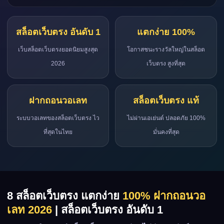
สล็อตเว็บตรง อันดับ 1
แตกง่าย 100%
เว็บสล็อตเว็บตรงยอดนิยมสูงสุด
โอกาสชนะรางวัลใหญ่ในสล็อต
2026
เว็บตรง สูงที่สุด
ฝากถอนวอเลท
สล็อตเว็บตรง แท้
ระบบวอเลทของสล็อตเว็บตรง ไว
ไม่ผ่านเอเย่นต์ ปลอดภัย 100%
ที่สุดในไทย
มั่นคงที่สุด
8 สล็อตเว็บตรง แตกง่าย
100% ฝากถอนวอ
เลท 2026
| สล็อตเว็บตรง อันดับ 1