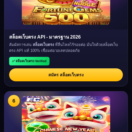
สล็อตเว็บตรง API - มาตรฐาน 2026
สัมผัสการเล่น
สล็อตเว็บตรง
ที่ลื่นไหลไร้รอยต่อ มั่นใจด้วยสล็อตเว็บ
ตรง API แท้ 100% เชื่อมต่อวอเลทปลอดภัย
✅ สล็อตเว็บตรง Verified
สมัคร สล็อตเว็บตรง
6