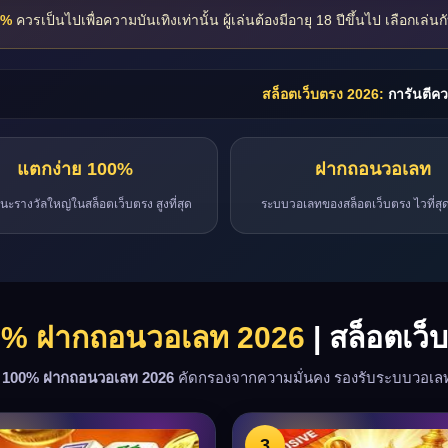
0%
ควรเป็นไปเพื่อความบันเทิงเท่านั้น ผู้เล่นต้องมีอายุ 18 ปีขึ้นไป เลือกเล่น
สล็อตเว็บตรง 2026:
การันตีความมั่นคง ไม่ผ่านเอเย่นต์
แตกง่าย 100%
ฝากถอนวอเลท
ะรางวัลใหญ่ในสล็อตเว็บตรง สูงที่สุด
ระบบวอเลทของสล็อตเว็บตรง ไวที่ส
0% ฝากถอนวอเลท 2026
| สล็อตเว็
นต์ 100% ฝากถอนวอเลท 2026
คัดกรองจากความมั่นคง รองรับระบบวอเลท ก
3