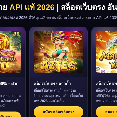
่าย
API แท้ 2026
| สล็อตเว็บตรง อัน
กถอนวอเลท 2026
ที่ให้คุณเลือกเล่นสล็อตเว็บตรงด้วยระบบ API แท้ 100%
00% + ฝาก
สล็อตเว็บตรง สาวถ้ำ
สล็อตเว็บต
สล็อตเว็บตรง
สาวถ้ำ แตกง่าย
สล็อตเว็บตรง
ม
บระบบฝากถอน
โอกาสชนะสูง เหมาะกับ
สล็อตเว็บ
สถิติผู้ใช้งานส
อตเว็บตรง แท้
ตรง 2026
ถอนไม่อั้น
ตรง ฝากถอนวอเ
 แท้
สมัคร สล็อตเว็บตรง
สมัคร 