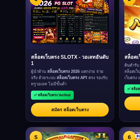
สล็อตเว็บตรง SLOTX - วอเลทอันดับ
สล็อตเ
1
ต้นตำรั
ผู้นำด้าน
สล็อตเว็บตรง 2026
แตกง่าย จ่าย
สล็อตเว็
จริง ด้วยระบบ
สล็อตเว็บตรง API
ตรง รองรับ
เว็บตรง 
ทรูวอเลท ไม่มีขั้นต่ำ
✅ สล็อต
✅ สล็อตเว็บตรง Verified
สมัคร สล็อตเว็บตรง
5
6