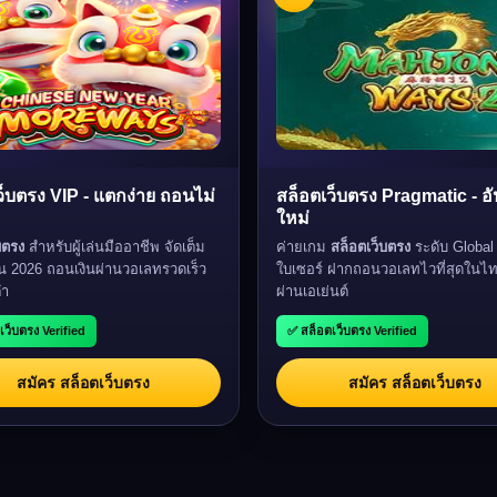
ว็บตรง VIP - แตกง่าย ถอนไม่
สล็อตเว็บตรง Pragmatic - อ
ใหม่
บตรง
สำหรับผู้เล่นมืออาชีพ จัดเต็ม
ค่ายเกม
สล็อตเว็บตรง
ระดับ Global ท
น 2026 ถอนเงินผ่านวอเลทรวดเร็ว
ใบเซอร์ ฝากถอนวอเลทไวที่สุดในไท
่ำ
ผ่านเอเย่นต์
เว็บตรง Verified
✅ สล็อตเว็บตรง Verified
สมัคร สล็อตเว็บตรง
สมัคร สล็อตเว็บตรง