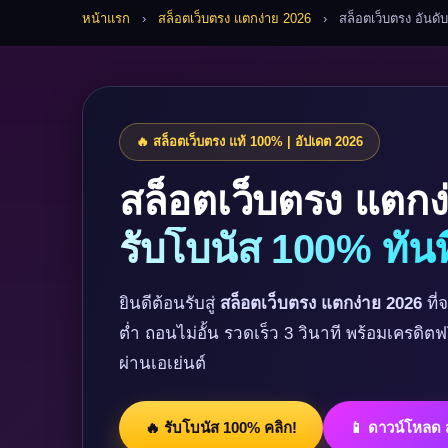
หน้าแรก
›
สล็อตเว็บตรง แตกง่าย 2026
›
สล็อตเว็บตรง อันดับ
🔥 สล็อตเว็บตรง แท้ 100% | อัปเดต 2026
สล็อตเว็บตรง แตกง
รับโบนัส 100% ทันท
ยินดีต้อนรับสู่
สล็อตเว็บตรง แตกง่าย 2026
ที่
ต่ำ ถอนไม่อั้น รวดเร็ว 3 วินาที พร้อมเครดิ
ผ่านเอเย่นต์
🔥 รับโบนัส 100% คลิก!
📱 ดาวน์โหลด 