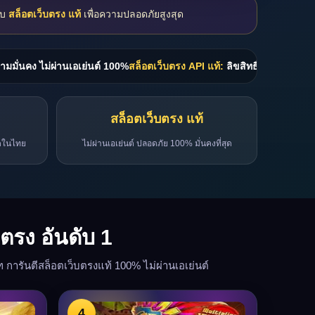
กับ
สล็อตเว็บตรง แท้
เพื่อความปลอดภัยสูงสุด
 100%
สล็อตเว็บตรง API แท้:
ลิขสิทธิ์แท้ตรงจากค่ายเกม ไม่ล็อคยูส
สล็อตเว็
สล็อตเว็บตรง แท้
ุดในไทย
ไม่ผ่านเอเย่นต์ ปลอดภัย 100% มั่นคงที่สุด
บตรง อันดับ 1
ารันตีสล็อตเว็บตรงแท้ 100% ไม่ผ่านเอเย่นต์
4