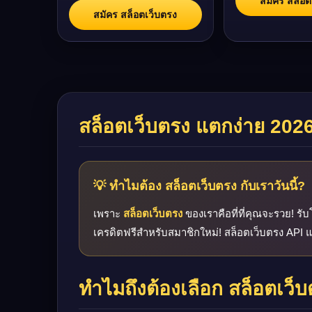
สมัคร สล็อต
สมัคร สล็อตเว็บตรง
สล็อตเว็บตรง แตกง่าย 2026
💡 ทำไมต้อง สล็อตเว็บตรง กับเราวันนี้?
เพราะ
สล็อตเว็บตรง
ของเราคือที่ที่คุณจะรวย! รั
เครดิตฟรีสำหรับสมาชิกใหม่! สล็อตเว็บตรง API แท
ทำไมถึงต้องเลือก สล็อตเว็บต