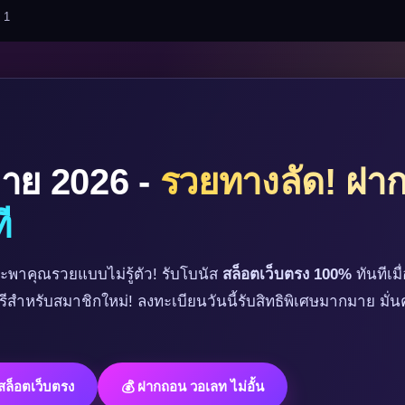
 1
่าย 2026 -
รวยทางลัด! ฝาก
ี
จะพาคุณรวยแบบไม่รู้ตัว! รับโบนัส
สล็อตเว็บตรง 100%
ทันทีเม
ตฟรีสำหรับสมาชิกใหม่! ลงทะเบียนวันนี้รับสิทธิพิเศษมากมาย ม
สล็อตเว็บตรง
💰 ฝากถอน วอเลท ไม่อั้น