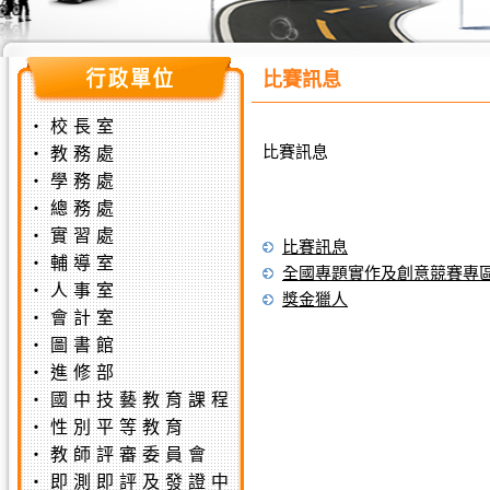
比賽訊息
‧
校長室
比賽訊息
‧
教務處
‧
學務處
‧
總務處
‧
實習處
比賽訊息
‧
輔導室
全國專題實作及創意競賽專
‧
人事室
獎金獵人
‧
會計室
‧
圖書館
‧
進修部
‧
國中技藝教育課程
‧
性別平等教育
‧
教師評審委員會
‧
即測即評及發證中