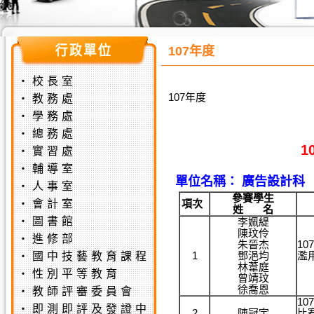
107年度
‧
校長室
107年度
‧
教務處
‧
學務處
‧
總務處
1
‧
實習處
‧
輔導室
單位名稱： 廣告設計科
‧
人事室
參賽學生
‧
會計室
項次
姓 名
‧
圖書館
李姵緹
陳玟伶
‧
進修部
朱晉杰
1
1
鄧浥均
濫
‧
國中技藝教育課程
林葦庭
‧
性別平等教育
曾靖玟
徐喬恩
‧
教師評審委員會
1
‧
即測即評及發證中
2
陳冠宇
比