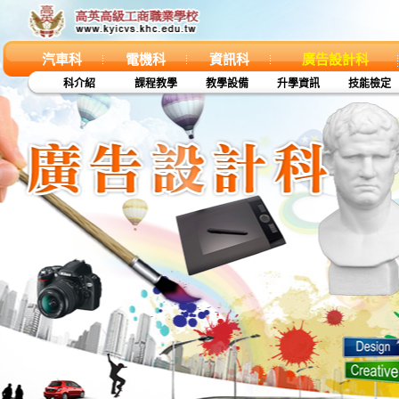
汽車科
電機科
資訊科
廣告設計科
科介紹
課程教學
教學設備
升學資訊
技能檢定