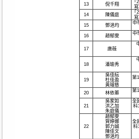
「
13
倪千翔
寫
「
14
陳儀庭
寫
中
15
鄧浥均
中
16
趙郁雯
17
唐薇
18
潘瑜秀
吳佳紜
第
19
杜佳盈
黃璿慈
第
20
林依蓁
吳家如
全
21
洪乙加
科
朱庭儀
趙郁雯
賀婷娜
全
22
郭力誠
科
陳佳文
鄧浥均