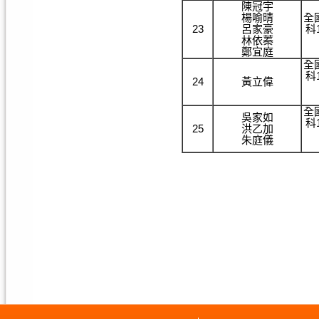
陳冠宇
楊喻晴
全
23
呂家豪
科
林依蓁
鄭宜庭
全
科
24
黃立偉
全
吳家如
科
25
洪乙加
朱庭儀