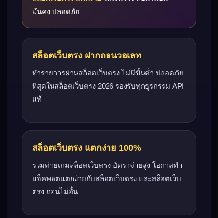
มั่นคง ปลอดภัย
สล็อตเว็บตรง ฝากถอนวอเลท
ทำรายการผ่านสล็อตเว็บตรง ไม่มีขั้นต่ำ ปลอดภัย
ที่สุดในสล็อตเว็บตรง 2026 รองรับทุกธุรกรรม API
แท้
สล็อตเว็บตรง แตกง่าย 100%
รวมค่ายเกมสล็อตเว็บตรง อัตราจ่ายสูง โอกาสทำ
แจ็คพอตแตกง่ายกับสล็อตเว็บตรง และสล็อตเว็บ
ตรง ถอนไม่อั้น