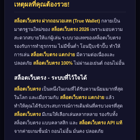
เหตุผลที่คุณต้องรวย!
สล็อตเว็บตรง ฝากถอนวอเลท (True Wallet)
กลายเป็น
มาตรฐานใหม่ของ
สล็อตเว็บตรง 2026
เพราะมอบความ
สะดวกสบายให้แก่ผู้เล่น ระบบวอเลทของสล็อตเว็บตรง
รองรับการทำธุรกรรม ไม่มีขั้นต่ำ โอนปุ๊บเข้าปั๊บ ทำให้
การเล่น
สล็อตเว็บตรง แตกง่าย
มีความต่อเนื่องและ
ปลอดภัย
สล็อตเว็บตรง 100%
ไม่ผ่านเอเย่นต์ ถอนไม่อั้น
สล็อตเว็บตรง - ระบบที่ไว้ใจได้
สล็อตเว็บตรง
เป็นหนึ่งในเกมที่ได้รับความนิยมมากที่สุด
ในโลก และเมื่อรวมกับ
สล็อตเว็บตรง แตกง่าย
แล้ว
ทำให้คุณได้รับประสบการณ์การเดิมพันที่ครบวงจรที่สุด
สล็อตเว็บตรง
มีเกมให้เลือกเล่นหลากหลาย รองรับทั้ง
สล็อตเว็บตรง แบบคลาสสิก และ
สล็อตเว็บตรง API แท้
จากค่ายเกมชั้นนำ ถอนไม่อั้น มั่นคง ปลอดภัย