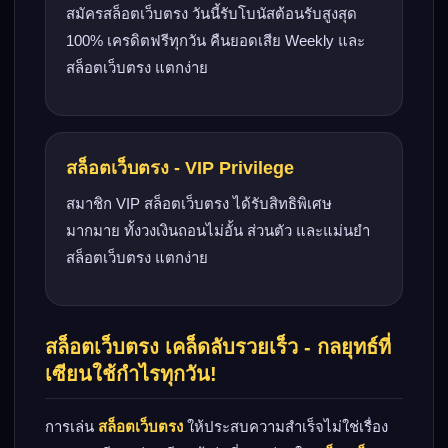
สมัครสล็อตเว็บตรง วันนี้รับโบนัสต้อนรับสูงสุด
100% เครดิตฟรีทุกวัน คืนยอดเสีย Weekly และ
สล็อตเว็บตรง แตกง่าย
สล็อตเว็บตรง - VIP Privilege
สมาชิก VIP สล็อตเว็บตรง ได้รับสิทธิพิเศษ
มากมาย ทั้งวงเงินถอนไม่อั้น ส่วนตัว และแม่นยำ
สล็อตเว็บตรง แตกง่าย
สล็อตเว็บตรง เคล็ดลับรวยเร็ว - กลยุทธ์ที่
เซียนใช้กําไรทุกวัน!
การเล่น
สล็อตเว็บตรง
ให้ประสบความสำเร็จไม่ใช่เรื่อง