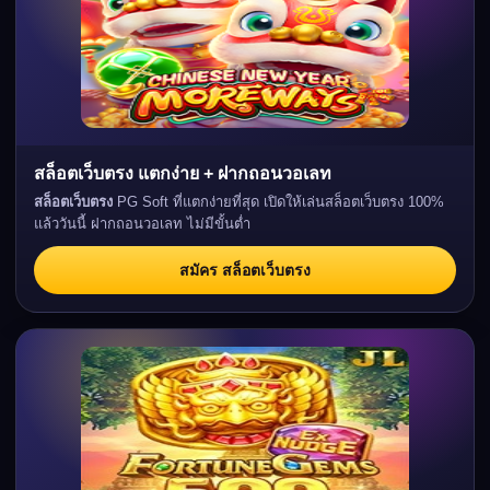
สล็อตเว็บตรง แตกง่าย + ฝากถอนวอเลท
สล็อตเว็บตรง
PG Soft ที่แตกง่ายที่สุด เปิดให้เล่นสล็อตเว็บตรง 100%
แล้ววันนี้ ฝากถอนวอเลท ไม่มีขั้นต่ำ
สมัคร สล็อตเว็บตรง