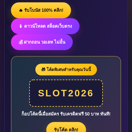
🔥 รับโบนัส 100% คลิก!
📱 ดาวน์โหลด สล็อตเว็บตรง
💰 ฝากถอน วอเลท ไม่อั้น
🎁 โค้ดพิเศษสำหรับคุณวันนี้
SLOT2026
ก็อปโค้ดนี้เมื่อสมัคร รับเครดิตฟรี 50 บาท ทันที!
รับโค้ด คลิก!