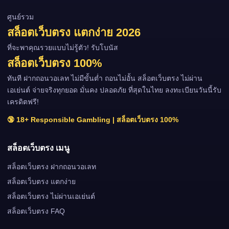
ศูนย์รวม
สล็อตเว็บตรง แตกง่าย 2026
ที่จะพาคุณรวยแบบไม่รู้ตัว! รับโบนัส
สล็อตเว็บตรง 100%
ทันที ฝากถอนวอเลท ไม่มีขั้นต่ำ ถอนไม่อั้น สล็อตเว็บตรง ไม่ผ่าน
เอเย่นต์ จ่ายจริงทุกยอด มั่นคง ปลอดภัย ที่สุดในไทย ลงทะเบียนวันนี้รับ
เครดิตฟรี!
🔞 18+ Responsible Gambling | สล็อตเว็บตรง 100%
สล็อตเว็บตรง เมนู
สล็อตเว็บตรง ฝากถอนวอเลท
สล็อตเว็บตรง แตกง่าย
สล็อตเว็บตรง ไม่ผ่านเอเย่นต์
สล็อตเว็บตรง FAQ