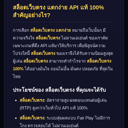
สล็อตเว็บตรง แตกง่าย API แท้ 100%
สำคัญอย่างไร?
การเลือก
สล็อตเว็บตรง แตกง่าย
หมายถึงเว็บนั้นๆ มี
ความจริงใจ
สล็อตเว็บตรง
ไม่ผ่านเอเย่นต์ ของเราคัด
เฉพาะเกมที่ดึง API แท้มาให้บริการ เพื่อพิสูจน์ความ
โปร่งใสนี้
สล็อตเว็บตรง
ของเราจึงได้รับความนิยมสูงสุด
ผู้เล่น
สล็อตเว็บตรง
สามารถทำกำไรจาก
สล็อตเว็บตรง
100%
ได้อย่างมั่นใจ ถอนไม่อั้น มั่นคง ปลอดภัย ที่สุดใน
ไทย
ประโยชน์ของ สล็อตเว็บตรง ที่คุณจะได้รับ
สล็อตเว็บตรง:
อัตราจ่ายสูง ผลตอบแทนต่อผู้เล่น
(RTP) สูงกว่าเว็บทั่วไป API แท้ 100%
สล็อตเว็บตรง:
ระบบสุ่มผลแบบ Fair Play ไม่มีการ
โกง ตรวจสอบได้ ไม่ผ่านเอเย่นต์