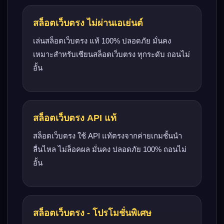
สล็อตเว็บตรง ไม่ผ่านเอเย่นต์
เล่นสล็อตเว็บตรง แท้ 100% ปลอดภัย มั่นคง
เหมาะสำหรับเซียนสล็อตเว็บตรง ทุกระดับ ถอนไม่
อั้น
สล็อตเว็บตรง API แท้
สล็อตเว็บตรง ใช้ API แท้ตรงจากค่ายเกมชั้นนำ
ลื่นไหล ไม่ล็อคผล มั่นคง ปลอดภัย 100% ถอนไม่
อั้น
สล็อตเว็บตรง - โปรโมชั่นพิเศษ