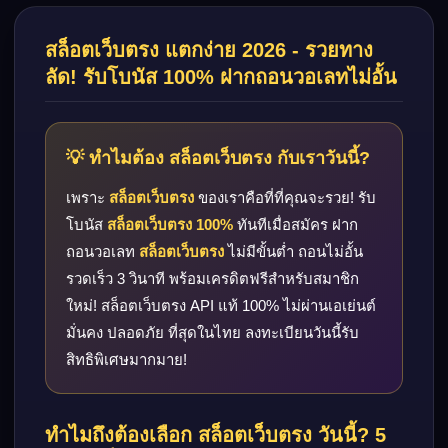
สล็อตเว็บตรง แตกง่าย 2026 - รวยทาง
ลัด! รับโบนัส 100% ฝากถอนวอเลทไม่อั้น
💡 ทำไมต้อง สล็อตเว็บตรง กับเราวันนี้?
เพราะ
สล็อตเว็บตรง
ของเราคือที่ที่คุณจะรวย! รับ
โบนัส
สล็อตเว็บตรง 100%
ทันทีเมื่อสมัคร ฝาก
ถอนวอเลท
สล็อตเว็บตรง
ไม่มีขั้นต่ำ ถอนไม่อั้น
รวดเร็ว 3 วินาที พร้อมเครดิตฟรีสำหรับสมาชิก
ใหม่! สล็อตเว็บตรง API แท้ 100% ไม่ผ่านเอเย่นต์
มั่นคง ปลอดภัย ที่สุดในไทย ลงทะเบียนวันนี้รับ
สิทธิพิเศษมากมาย!
ทำไมถึงต้องเลือก สล็อตเว็บตรง วันนี้? 5