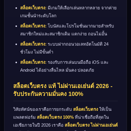
สล็อตเว็บตรง:
มีเกมให้เลือกเล่นหลากหลาย จากค่าย
เกมชั้นนำระดับโลก
สล็อตเว็บตรง:
โบนัสและโปรโมชั่นมากมายสำหรับ
สมาชิกใหม่และสมาชิกเดิม แตกง่าย ถอนไม่อั้น
สล็อตเว็บตรง:
ระบบฝากถอนวอเลทอัตโนมัติ 24
ชั่วโมง ไม่มีขั้นต่ำ
สล็อตเว็บตรง:
รองรับการเล่นบนมือถือ iOS และ
Android ได้อย่างลื่นไหล มั่นคง ปลอดภัย
สล็อตเว็บตรง แท้ ไม่ผ่านเอเย่นต์ 2026 -
รับประกันความมั่นคง 100%
วิสัยทัศน์ของเราคือการยกระดับ
สล็อตเว็บตรง
ให้เป็น
แพลตฟอร์ม
สล็อตเว็บตรง 100%
ที่น่าเชื่อถือที่สุดใน
เอเชียภายในปี 2026 เราคือ
สล็อตเว็บตรง ไม่ผ่านเอเย่นต์