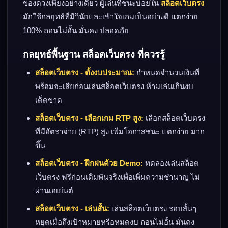
ของดวงเพียงอย่างเดียว ผู้เล่นที่ชนะบ่อยใน
สล็อตเว็บตรง
มักใช้กลยุทธ์ที่มีวินัยและเข้าใจเกมเป็นอย่างดี แตกง่าย
100% ถอนไม่อั้น มั่นคง ปลอดภัย
กลยุทธ์พื้นฐาน สล็อตเว็บตรง ที่ควรรู้
สล็อตเว็บตรง - ตั้งงบประมาณ:
กำหนดจำนวนเงินที่
พร้อมจะเสียก่อนเล่นสล็อตเว็บตรง ห้ามเล่นเกินงบ
เด็ดขาด
สล็อตเว็บตรง - เลือกเกม RTP สูง:
เลือกสล็อตเว็บตรง
ที่มีอัตราจ่าย (RTP) สูง เพิ่มโอกาสชนะ แตกง่าย มาก
ขึ้น
สล็อตเว็บตรง - ฝึกฝนด้วย Demo:
ทดลองเล่นสล็อต
เว็บตรง ฟรีก่อนเดิมพันจริงเพื่อเพิ่มความชำนาญ ไม่
ผ่านเอเย่นต์
สล็อตเว็บตรง - เล่นสั้น:
เล่นสล็อตเว็บตรง รอบสั้นๆ
หยุดเมื่อถึงเป้าหมายหรือหมดงบ ถอนไม่อั้น มั่นคง