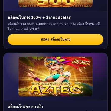
สล็อตเว็บตรง 100% + ฝากถอนวอเลท
สล็อตเว็บตรง
รองรับระบบฝากถอนวอเลท จ่ายจริง
สล็อตเว็บตรง แท้
ไม่ผ่านเอเย่นต์ API แท้
สมัคร สล็อตเว็บตรง
สล็อตเว็บตรง สาวถ้ำ