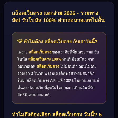
สล็อตเว็บตรง แตกง่าย 2026 - รวยทาง
ลัด! รับโบนัส 100% ฝากถอนวอเลทไม่อั้น
💡 ทำไมต้อง สล็อตเว็บตรง กับเราวันนี้?
เพราะ
สล็อตเว็บตรง
ของเราคือที่ที่คุณจะรวย! รับ
โบนัส
สล็อตเว็บตรง 100%
ทันทีเมื่อสมัคร ฝาก
ถอนวอเลท
สล็อตเว็บตรง
ไม่มีขั้นต่ำ ถอนไม่อั้น
รวดเร็ว 3 วินาที พร้อมเครดิตฟรีสำหรับสมาชิก
ใหม่! สล็อตเว็บตรง API แท้ 100% ไม่ผ่านเอเย่นต์
มั่นคง ปลอดภัย ที่สุดในไทย ลงทะเบียนวันนี้รับ
สิทธิพิเศษมากมาย!
ทำไมถึงต้องเลือก สล็อตเว็บตรง วันนี้? 5