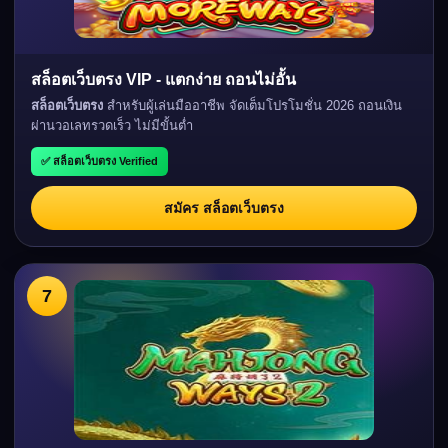
สล็อตเว็บตรง VIP - แตกง่าย ถอนไม่อั้น
สล็อตเว็บตรง
สำหรับผู้เล่นมืออาชีพ จัดเต็มโปรโมชั่น 2026 ถอนเงิน
ผ่านวอเลทรวดเร็ว ไม่มีขั้นต่ำ
✅ สล็อตเว็บตรง Verified
สมัคร สล็อตเว็บตรง
7