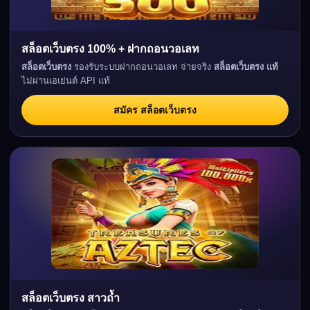
สล็อตเว็บตรง 100% + ฝากถอนวอเลท
สล็อตเว็บตรง
รองรับระบบฝากถอนวอเลท จ่ายจริง
สล็อตเว็บตรง แท้
ไม่ผ่านเอเย่นต์ API แท้
สมัคร สล็อตเว็บตรง
สล็อตเว็บตรง สาวถ้ำ