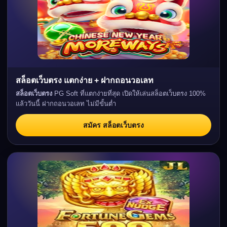
สล็อตเว็บตรง แตกง่าย + ฝากถอนวอเลท
สล็อตเว็บตรง
PG Soft ที่แตกง่ายที่สุด เปิดให้เล่นสล็อตเว็บตรง 100%
แล้ววันนี้ ฝากถอนวอเลท ไม่มีขั้นต่ำ
สมัคร สล็อตเว็บตรง