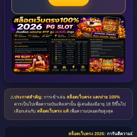
⚠️
ประกาศสำคัญ:
การเข้าเล่น
สล็อตเว็บตรง แตกง่าย 100%
ควรเป็นไปเพื่อความบันเทิงเท่านั้น ผู้เล่นต้องมีอายุ 18 ปีขึ้นไป
เลือกเล่นกับ
สล็อตเว็บตรง แท้
เพื่อความปลอดภัยสูงสุด
สล็อตเว็บตรง 2026:
การันตีความมั่นคง ไม่ผ่า