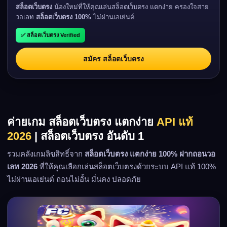
สล็อตเว็บตรง
น้องใหม่ที่ให้คุณเล่นสล็อตเว็บตรง แตกง่าย ครองใจสาย
วอเลท
สล็อตเว็บตรง 100%
ไม่ผ่านเอเย่นต์
✅ สล็อตเว็บตรง Verified
สมัคร สล็อตเว็บตรง
ค่ายเกม สล็อตเว็บตรง แตกง่าย
API แท้
2026
| สล็อตเว็บตรง อันดับ 1
รวมคลังเกมลิขสิทธิ์จาก
สล็อตเว็บตรง แตกง่าย 100% ฝากถอนวอ
เลท 2026
ที่ให้คุณเลือกเล่นสล็อตเว็บตรงด้วยระบบ API แท้ 100%
ไม่ผ่านเอเย่นต์ ถอนไม่อั้น มั่นคง ปลอดภัย