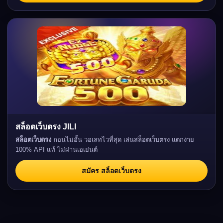
สล็อตเว็บตรง JILI
สล็อตเว็บตรง
ถอนไม่อั้น วอเลทไวที่สุด เล่นสล็อตเว็บตรง แตกง่าย
100% API แท้ ไม่ผ่านเอเย่นต์
สมัคร สล็อตเว็บตรง