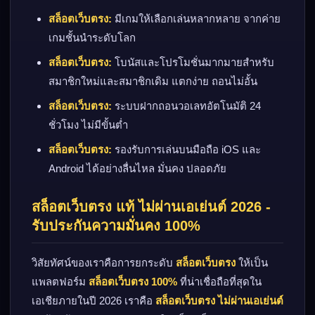
สล็อตเว็บตรง:
มีเกมให้เลือกเล่นหลากหลาย จากค่าย
เกมชั้นนำระดับโลก
สล็อตเว็บตรง:
โบนัสและโปรโมชั่นมากมายสำหรับ
สมาชิกใหม่และสมาชิกเดิม แตกง่าย ถอนไม่อั้น
สล็อตเว็บตรง:
ระบบฝากถอนวอเลทอัตโนมัติ 24
ชั่วโมง ไม่มีขั้นต่ำ
สล็อตเว็บตรง:
รองรับการเล่นบนมือถือ iOS และ
Android ได้อย่างลื่นไหล มั่นคง ปลอดภัย
สล็อตเว็บตรง แท้ ไม่ผ่านเอเย่นต์ 2026 -
รับประกันความมั่นคง 100%
วิสัยทัศน์ของเราคือการยกระดับ
สล็อตเว็บตรง
ให้เป็น
แพลตฟอร์ม
สล็อตเว็บตรง 100%
ที่น่าเชื่อถือที่สุดใน
เอเชียภายในปี 2026 เราคือ
สล็อตเว็บตรง ไม่ผ่านเอเย่นต์