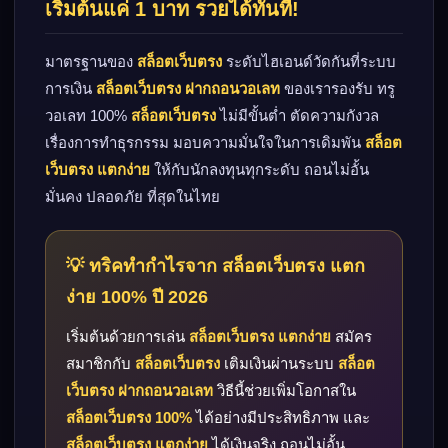
เริ่มต้นแค่ 1 บาท รวยได้ทันที!
มาตรฐานของ
สล็อตเว็บตรง
ระดับไฮเอนด์วัดกันที่ระบบ
การเงิน
สล็อตเว็บตรง ฝากถอนวอเลท
ของเรารองรับ ทรู
วอเลท 100%
สล็อตเว็บตรง
ไม่มีขั้นต่ำ ตัดความกังวล
เรื่องการทำธุรกรรม มอบความมั่นใจในการเดิมพัน
สล็อต
เว็บตรง แตกง่าย
ให้กับนักลงทุนทุกระดับ ถอนไม่อั้น
มั่นคง ปลอดภัย ที่สุดในไทย
💡 ทริคทำกำไรจาก สล็อตเว็บตรง แตก
ง่าย 100% ปี 2026
เริ่มต้นด้วยการเล่น
สล็อตเว็บตรง แตกง่าย
สมัคร
สมาชิกกับ
สล็อตเว็บตรง
เติมเงินผ่านระบบ
สล็อต
เว็บตรง ฝากถอนวอเลท
วิธีนี้ช่วยเพิ่มโอกาสใน
สล็อตเว็บตรง 100%
ได้อย่างมีประสิทธิภาพ และ
สล็อตเว็บตรง แตกง่าย
ได้เงินจริง ถอนไม่อั้น