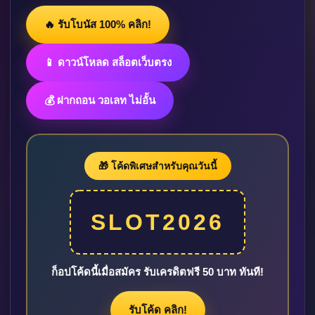
🔥 รับโบนัส 100% คลิก!
📱 ดาวน์โหลด สล็อตเว็บตรง
💰 ฝากถอน วอเลท ไม่อั้น
🎁 โค้ดพิเศษสำหรับคุณวันนี้
SLOT2026
ก็อปโค้ดนี้เมื่อสมัคร รับเครดิตฟรี 50 บาท ทันที!
รับโค้ด คลิก!