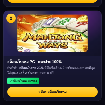
2
สล็อตเว็บตรง PG - แตกง่าย 100%
ต้นตำรับ
สล็อตเว็บตรง 2026
ที่ขึ้นชื่อเรื่องสล็อตเว็บตรงแตกบ่อยที่สุด
ให้คุณเล่นสล็อตเว็บตรง แตกง่าย ฟรี
✅ สล็อตเว็บตรง Verified
สมัคร สล็อตเว็บตรง