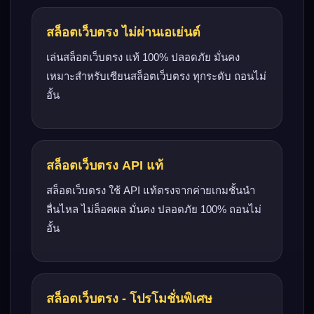
สล็อตเว็บตรง ไม่ผ่านเอเย่นต์
เล่นสล็อตเว็บตรง แท้ 100% ปลอดภัย มั่นคง
เหมาะสำหรับเซียนสล็อตเว็บตรง ทุกระดับ ถอนไม่
อั้น
สล็อตเว็บตรง API แท้
สล็อตเว็บตรง ใช้ API แท้ตรงจากค่ายเกมชั้นนำ
ลื่นไหล ไม่ล็อคผล มั่นคง ปลอดภัย 100% ถอนไม่
อั้น
สล็อตเว็บตรง - โปรโมชั่นพิเศษ