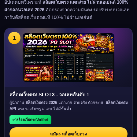
อัปเดตบทวิเคราะห์
สล็อตเว็บตรง แตกง่าย ไม่ผ่านเอเย่นต์ 100%
ฝากถอนวอเลท 2026
คัดกรองจากความมั่นคง รองรับระบบวอเลท
การันตีสล็อตเว็บตรงแท้ 100% ไม่ผ่านเอเย่นต์
1
สล็อตเว็บตรง SLOTX - วอเลทอันดับ 1
ผู้นำด้าน
สล็อตเว็บตรง 2026
แตกง่าย จ่ายจริง ด้วยระบบ
สล็อตเว็บตรง
API
ตรง รองรับทรูวอเลท ไม่มีขั้นต่ำ
✅ สล็อตเว็บตรง Verified
สมัคร สล็อตเว็บตรง