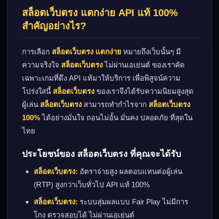
สล็อตเว็บตรง แตกง่าย API แท้ 100%
สำคัญอย่างไร?
การเลือก
สล็อตเว็บตรง แตกง่าย
หมายถึงเว็บนั้นๆ มี
ความจริงใจ
สล็อตเว็บตรง
ไม่ผ่านเอเย่นต์ ของเราคัด
เฉพาะเกมที่ดึง API แท้มาให้บริการ เพื่อพิสูจน์ความ
โปร่งใสนี้
สล็อตเว็บตรง
ของเราจึงได้รับความนิยมสูงสุด
ผู้เล่น
สล็อตเว็บตรง
สามารถทำกำไรจาก
สล็อตเว็บตรง
100%
ได้อย่างมั่นใจ ถอนไม่อั้น มั่นคง ปลอดภัย ที่สุดใน
ไทย
ประโยชน์ของ สล็อตเว็บตรง ที่คุณจะได้รับ
สล็อตเว็บตรง:
อัตราจ่ายสูง ผลตอบแทนต่อผู้เล่น
(RTP) สูงกว่าเว็บทั่วไป API แท้ 100%
สล็อตเว็บตรง:
ระบบสุ่มผลแบบ Fair Play ไม่มีการ
โกง ตรวจสอบได้ ไม่ผ่านเอเย่นต์