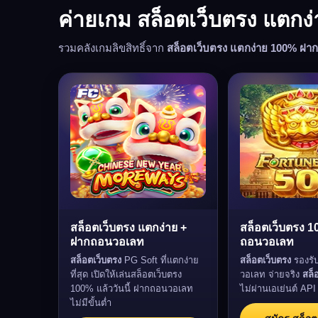
ค่ายเกม สล็อตเว็บตรง แตกง
รวมคลังเกมลิขสิทธิ์จาก
สล็อตเว็บตรง แตกง่าย 100% ฝา
สล็อตเว็บตรง แตกง่าย +
สล็อตเว็บตรง 1
ฝากถอนวอเลท
ถอนวอเลท
สล็อตเว็บตรง
PG Soft ที่แตกง่าย
สล็อตเว็บตรง
รองรั
ที่สุด เปิดให้เล่นสล็อตเว็บตรง
วอเลท จ่ายจริง
สล็
100% แล้ววันนี้ ฝากถอนวอเลท
ไม่ผ่านเอเย่นต์ API
ไม่มีขั้นต่ำ