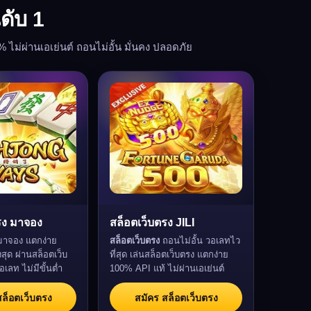
ดับ 1
 ไม่ผ่านเอเย่นต์ ถอนไม่อั้น มั่นคง ปลอดภัย
รง มาจอง
สล็อตเว็บตรง JILI
าจอง แตกง่าย
สล็อตเว็บตรง
ถอนไม่อั้น วอเลทไว
ูงสุด ผ่านสล็อตเว็บ
ที่สุด เล่นสล็อตเว็บตรง แตกง่าย
ลท ไม่มีขั้นต่ำ
100% API แท้ ไม่ผ่านเอเย่นต์
สล็อตเว็บตรง
สมัคร สล็อตเว็บตรง