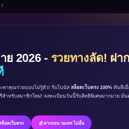
 1
่าย 2026 -
รวยทางลัด! ฝาก
ี
จะพาคุณรวยแบบไม่รู้ตัว! รับโบนัส
สล็อตเว็บตรง 100%
ทันทีเม
ตฟรีสำหรับสมาชิกใหม่! ลงทะเบียนวันนี้รับสิทธิพิเศษมากมาย ม
สล็อตเว็บตรง
💰 ฝากถอน วอเลท ไม่อั้น