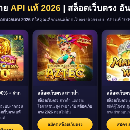
่าย
API แท้ 2026
| สล็อตเว็บตรง อัน
กถอนวอเลท 2026
ที่ให้คุณเลือกเล่นสล็อตเว็บตรงด้วยระบบ API แท้ 100%
00% + ฝาก
สล็อตเว็บตรง สาวถ้ำ
สล็อตเว็บต
สล็อตเว็บตรง
สาวถ้ำ แตกง่าย
สล็อตเว็บตรง
ม
บระบบฝากถอน
โอกาสชนะสูง เหมาะกับ
สล็อตเว็บ
สถิติผู้ใช้งานส
อตเว็บตรง แท้
ตรง 2026
ถอนไม่อั้น
ตรง ฝากถอนวอเ
 แท้
สมัคร สล็อตเว็บตรง
สมัคร 