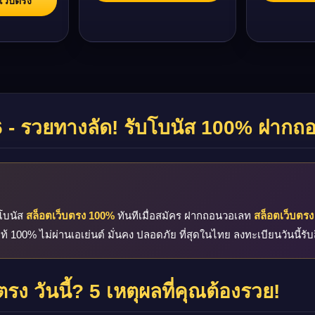
เว็บตรง
 - รวยทางลัด! รับโบนัส 100% ฝากถอ
บโบนัส
สล็อตเว็บตรง 100%
ทันทีเมื่อสมัคร ฝากถอนวอเลท
สล็อตเว็บตรง
้ 100% ไม่ผ่านเอเย่นต์ มั่นคง ปลอดภัย ที่สุดในไทย ลงทะเบียนวันนี้รั
รง วันนี้? 5 เหตุผลที่คุณต้องรวย!