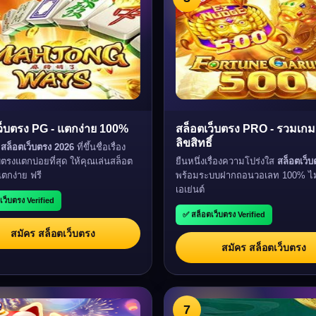
ว็บตรง PG - แตกง่าย 100%
สล็อตเว็บตรง PRO - รวมเกม
ลิขสิทธิ์
บ
สล็อตเว็บตรง 2026
ที่ขึ้นชื่อเรื่อง
บตรงแตกบ่อยที่สุด ให้คุณเล่นสล็อต
ยืนหนึ่งเรื่องความโปร่งใส
สล็อตเว็บ
แตกง่าย ฟรี
พร้อมระบบฝากถอนวอเลท 100% ไม
เอเย่นต์
เว็บตรง Verified
✅ สล็อตเว็บตรง Verified
สมัคร สล็อตเว็บตรง
สมัคร สล็อตเว็บตรง
7