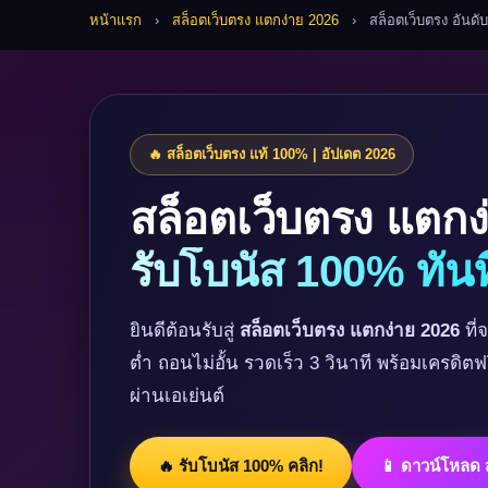
หน้าแรก
›
สล็อตเว็บตรง แตกง่าย 2026
›
สล็อตเว็บตรง อันดับ
🔥 สล็อตเว็บตรง แท้ 100% | อัปเดต 2026
สล็อตเว็บตรง แตกง
รับโบนัส 100% ทันท
ยินดีต้อนรับสู่
สล็อตเว็บตรง แตกง่าย 2026
ที่
ต่ำ ถอนไม่อั้น รวดเร็ว 3 วินาที พร้อมเครดิ
ผ่านเอเย่นต์
🔥 รับโบนัส 100% คลิก!
📱 ดาวน์โหลด 