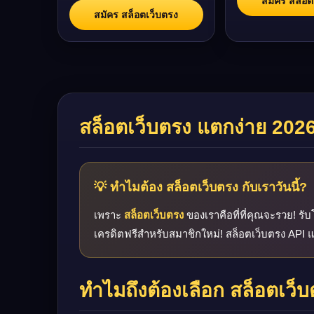
สมัคร สล็อต
สมัคร สล็อตเว็บตรง
สล็อตเว็บตรง แตกง่าย 2026
💡 ทำไมต้อง สล็อตเว็บตรง กับเราวันนี้?
เพราะ
สล็อตเว็บตรง
ของเราคือที่ที่คุณจะรวย! รั
เครดิตฟรีสำหรับสมาชิกใหม่! สล็อตเว็บตรง API แท
ทำไมถึงต้องเลือก สล็อตเว็บต