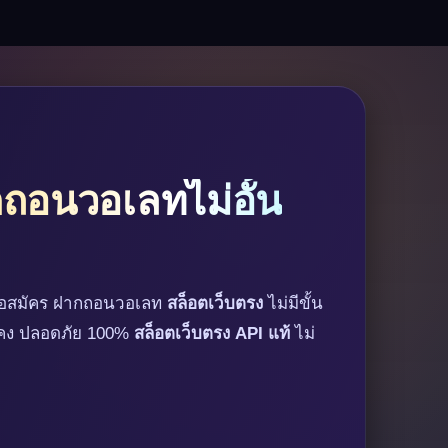
ถอนวอเลทไม่อั้น
ื่อสมัคร ฝากถอนวอเลท
สล็อตเว็บตรง
ไม่มีขั้น
ั่นคง ปลอดภัย 100%
สล็อตเว็บตรง API แท้
ไม่