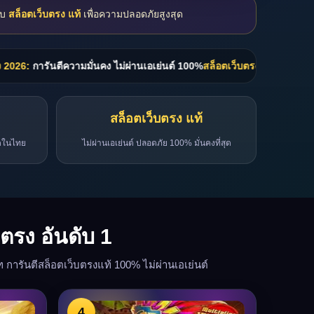
กับ
สล็อตเว็บตรง แท้
เพื่อความปลอดภัยสูงสุด
ง ไม่ผ่านเอเย่นต์ 100%
สล็อตเว็บตรง API แท้:
ลิขสิทธิ์แท้ตรงจากค่ายเกม ไ
สล็อตเว็บตรง แท้
ุดในไทย
ไม่ผ่านเอเย่นต์ ปลอดภัย 100% มั่นคงที่สุด
บตรง อันดับ 1
ารันตีสล็อตเว็บตรงแท้ 100% ไม่ผ่านเอเย่นต์
4