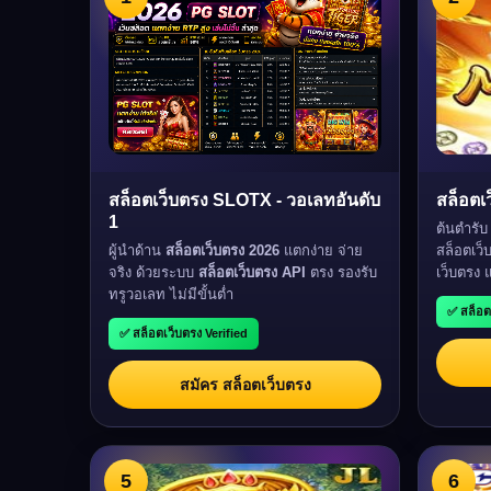
สล็อตเว็บตรง SLOTX - วอเลทอันดับ
สล็อตเ
1
ต้นตำรั
ผู้นำด้าน
สล็อตเว็บตรง 2026
แตกง่าย จ่าย
สล็อตเว็
จริง ด้วยระบบ
สล็อตเว็บตรง API
ตรง รองรับ
เว็บตรง 
ทรูวอเลท ไม่มีขั้นต่ำ
✅ สล็อต
✅ สล็อตเว็บตรง Verified
สมัคร สล็อตเว็บตรง
5
6