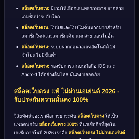
สล็อตเว็บตรง:
มีเกมให้เลือกเล่นหลากหลาย จากค่าย
เกมชั้นนำระดับโลก
สล็อตเว็บตรง:
โบนัสและโปรโมชั่นมากมายสำหรับ
สมาชิกใหม่และสมาชิกเดิม แตกง่าย ถอนไม่อั้น
สล็อตเว็บตรง:
ระบบฝากถอนวอเลทอัตโนมัติ 24
ชั่วโมง ไม่มีขั้นต่ำ
สล็อตเว็บตรง:
รองรับการเล่นบนมือถือ iOS และ
Android ได้อย่างลื่นไหล มั่นคง ปลอดภัย
สล็อตเว็บตรง แท้ ไม่ผ่านเอเย่นต์ 2026 -
รับประกันความมั่นคง 100%
วิสัยทัศน์ของเราคือการยกระดับ
สล็อตเว็บตรง
ให้เป็น
แพลตฟอร์ม
สล็อตเว็บตรง 100%
ที่น่าเชื่อถือที่สุดใน
เอเชียภายในปี 2026 เราคือ
สล็อตเว็บตรง ไม่ผ่านเอเย่นต์