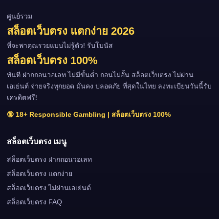
ศูนย์รวม
สล็อตเว็บตรง แตกง่าย 2026
ที่จะพาคุณรวยแบบไม่รู้ตัว! รับโบนัส
สล็อตเว็บตรง 100%
ทันที ฝากถอนวอเลท ไม่มีขั้นต่ำ ถอนไม่อั้น สล็อตเว็บตรง ไม่ผ่าน
เอเย่นต์ จ่ายจริงทุกยอด มั่นคง ปลอดภัย ที่สุดในไทย ลงทะเบียนวันนี้รับ
เครดิตฟรี!
🔞 18+ Responsible Gambling | สล็อตเว็บตรง 100%
สล็อตเว็บตรง เมนู
สล็อตเว็บตรง ฝากถอนวอเลท
สล็อตเว็บตรง แตกง่าย
สล็อตเว็บตรง ไม่ผ่านเอเย่นต์
สล็อตเว็บตรง FAQ