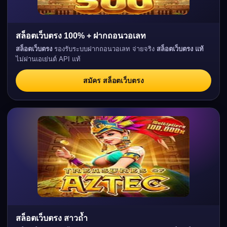
สล็อตเว็บตรง 100% + ฝากถอนวอเลท
สล็อตเว็บตรง
รองรับระบบฝากถอนวอเลท จ่ายจริง
สล็อตเว็บตรง แท้
ไม่ผ่านเอเย่นต์ API แท้
สมัคร สล็อตเว็บตรง
สล็อตเว็บตรง สาวถ้ำ