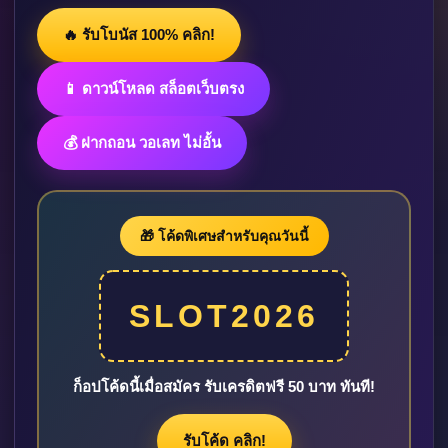
🔥 รับโบนัส 100% คลิก!
📱 ดาวน์โหลด สล็อตเว็บตรง
💰 ฝากถอน วอเลท ไม่อั้น
🎁 โค้ดพิเศษสำหรับคุณวันนี้
SLOT2026
ก็อปโค้ดนี้เมื่อสมัคร รับเครดิตฟรี 50 บาท ทันที!
รับโค้ด คลิก!