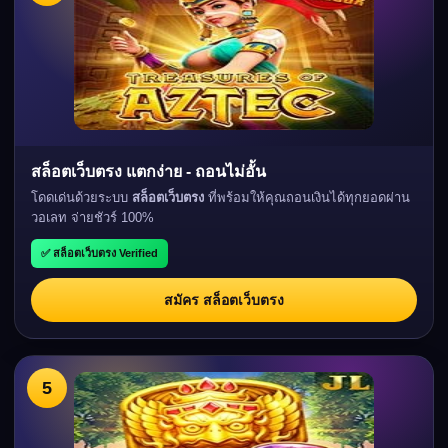
สล็อตเว็บตรง แตกง่าย - ถอนไม่อั้น
โดดเด่นด้วยระบบ
สล็อตเว็บตรง
ที่พร้อมให้คุณถอนเงินได้ทุกยอดผ่าน
วอเลท จ่ายชัวร์ 100%
✅ สล็อตเว็บตรง Verified
สมัคร สล็อตเว็บตรง
5