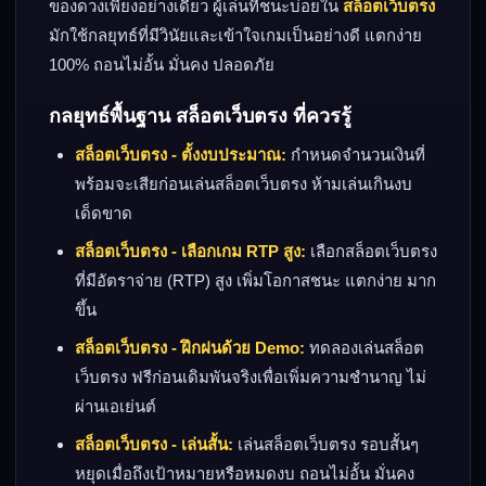
ของดวงเพียงอย่างเดียว ผู้เล่นที่ชนะบ่อยใน
สล็อตเว็บตรง
มักใช้กลยุทธ์ที่มีวินัยและเข้าใจเกมเป็นอย่างดี แตกง่าย
100% ถอนไม่อั้น มั่นคง ปลอดภัย
กลยุทธ์พื้นฐาน สล็อตเว็บตรง ที่ควรรู้
สล็อตเว็บตรง - ตั้งงบประมาณ:
กำหนดจำนวนเงินที่
พร้อมจะเสียก่อนเล่นสล็อตเว็บตรง ห้ามเล่นเกินงบ
เด็ดขาด
สล็อตเว็บตรง - เลือกเกม RTP สูง:
เลือกสล็อตเว็บตรง
ที่มีอัตราจ่าย (RTP) สูง เพิ่มโอกาสชนะ แตกง่าย มาก
ขึ้น
สล็อตเว็บตรง - ฝึกฝนด้วย Demo:
ทดลองเล่นสล็อต
เว็บตรง ฟรีก่อนเดิมพันจริงเพื่อเพิ่มความชำนาญ ไม่
ผ่านเอเย่นต์
สล็อตเว็บตรง - เล่นสั้น:
เล่นสล็อตเว็บตรง รอบสั้นๆ
หยุดเมื่อถึงเป้าหมายหรือหมดงบ ถอนไม่อั้น มั่นคง