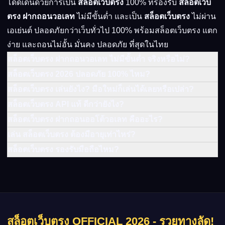
โดดเด่นด้วยการเป็น
สล็อตเว็บตรง
100% ที่รองรับ
สล็อตเว็บ
ตรง ฝากถอนวอเลท
ไม่มีขั้นต่ำ และเป็น
สล็อตเว็บตรง
ไม่ผ่าน
เอเย่นต์ ปลอดภัยกว่าเว็บทั่วไป 100% พร้อมสล็อตเว็บตรง แตก
ง่าย และถอนไม่อั้น มั่นคง ปลอดภัย ที่สุดในไทย
สล็อตเว็บตรง ฝากถอนวอเลท ไม่มีขั้นต่ำ จริงหรือไม่?
สล็อตเว็บตรง 2026 ปลอดภัย 100% ไหม?
สล็อตเว็บตรง เล่นยังไง? มือใหม่ก็เล่นได้เลยหรือเปล่า?
สล็อตเว็บตรง API แท้ ดีกว่ายังไง?
สล็อตเว็บตรง ฝากถอนออโต้วอเลท คืออะไร?
เล่น สล็อตเว็บตรง ต้องมีอายุเท่าไหร่?
สล็อตเว็บตรง รองรับมือถือไหม?
สล็อตเว็บตรง OFFICIAL 2026 - รวยทางลัด!