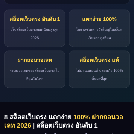
สล็อตเว็บตรง อันดับ 1
แตกง่าย 100%
เว็บสล็อตเว็บตรงยอดนิยมสูงสุด
โอกาสชนะรางวัลใหญ่ในสล็อต
2026
เว็บตรง สูงที่สุด
ฝากถอนวอเลท
สล็อตเว็บตรง แท้
ระบบวอเลทของสล็อตเว็บตรง ไว
ไม่ผ่านเอเย่นต์ ปลอดภัย 100%
ที่สุดในไทย
มั่นคงที่สุด
8 สล็อตเว็บตรง แตกง่าย
100% ฝากถอนวอ
เลท 2026
| สล็อตเว็บตรง อันดับ 1