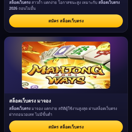
สล็อตเว็บตรง
สาวถ้ำ แตกง่าย โอกาสชนะสูง เหมาะกับ
สล็อตเว็บตรง
2026
ถอนไม่อั้น
สมัคร สล็อตเว็บตรง
สล็อตเว็บตรง มาจอง
สล็อตเว็บตรง
มาจอง แตกง่าย สถิติผู้ใช้งานสูงสุด ผ่านสล็อตเว็บตรง
ฝากถอนวอเลท ไม่มีขั้นต่ำ
สมัคร สล็อตเว็บตรง