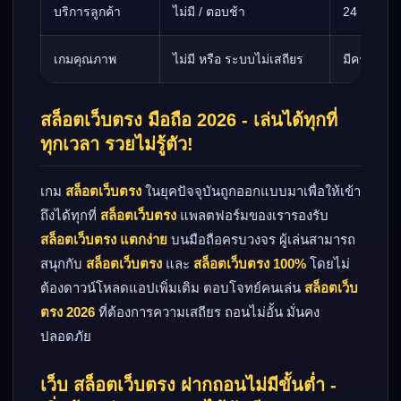
บริการลูกค้า
ไม่มี / ตอบช้า
24 ชั่วโมง
เกมคุณภาพ
ไม่มี หรือ ระบบไม่เสถียร
มีครบ ระบ
สล็อตเว็บตรง มือถือ 2026 - เล่นได้ทุกที่
ทุกเวลา รวยไม่รู้ตัว!
เกม
สล็อตเว็บตรง
ในยุคปัจจุบันถูกออกแบบมาเพื่อให้เข้า
ถึงได้ทุกที่
สล็อตเว็บตรง
แพลตฟอร์มของเรารองรับ
สล็อตเว็บตรง แตกง่าย
บนมือถือครบวงจร ผู้เล่นสามารถ
สนุกกับ
สล็อตเว็บตรง
และ
สล็อตเว็บตรง 100%
โดยไม่
ต้องดาวน์โหลดแอปเพิ่มเติม ตอบโจทย์คนเล่น
สล็อตเว็บ
ตรง 2026
ที่ต้องการความเสถียร ถอนไม่อั้น มั่นคง
ปลอดภัย
เว็บ สล็อตเว็บตรง ฝากถอนไม่มีขั้นต่ำ -