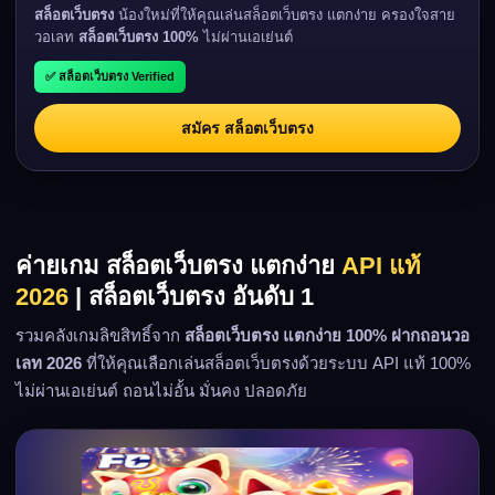
สล็อตเว็บตรง
น้องใหม่ที่ให้คุณเล่นสล็อตเว็บตรง แตกง่าย ครองใจสาย
วอเลท
สล็อตเว็บตรง 100%
ไม่ผ่านเอเย่นต์
✅ สล็อตเว็บตรง Verified
สมัคร สล็อตเว็บตรง
ค่ายเกม สล็อตเว็บตรง แตกง่าย
API แท้
2026
| สล็อตเว็บตรง อันดับ 1
รวมคลังเกมลิขสิทธิ์จาก
สล็อตเว็บตรง แตกง่าย 100% ฝากถอนวอ
เลท 2026
ที่ให้คุณเลือกเล่นสล็อตเว็บตรงด้วยระบบ API แท้ 100%
ไม่ผ่านเอเย่นต์ ถอนไม่อั้น มั่นคง ปลอดภัย