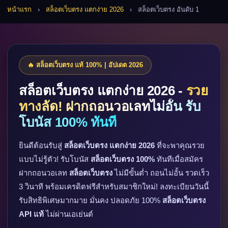
หน้าแรก
›
สล็อตเว็บตรง แตกง่าย 2026
›
สล็อตเว็บตรง อันดับ 1
🔥 สล็อตเว็บตรง แท้ 100% | อัปเดต 2026
สล็อตเว็บตรง แตกง่าย 2026 -
รวย
ทางลัด! ฝากถอนวอเลทไม่อั้น รับ
โบนัส 100% ทันที
ยินดีต้อนรับสู่
สล็อตเว็บตรง แตกง่าย 2026
ที่จะพาคุณรวย
แบบไม่รู้ตัว! รับโบนัส
สล็อตเว็บตรง 100%
ทันทีเมื่อสมัคร
ฝากถอนวอเลท
สล็อตเว็บตรง
ไม่มีขั้นต่ำ ถอนไม่อั้น รวดเร็ว
3 วินาที พร้อมเครดิตฟรีสำหรับสมาชิกใหม่! ลงทะเบียนวันนี้
รับสิทธิพิเศษมากมาย มั่นคง ปลอดภัย 100%
สล็อตเว็บตรง
API แท้
ไม่ผ่านเอเย่นต์